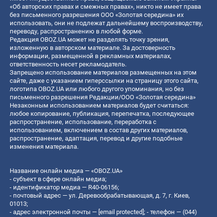
«Об авторских правах и смежных правах», никто не имеет права
без письменного разрешения ООО «Золотая середина» их
использовать, они не подлежат дальнейшему воспроизводству,
переводу, распространению в любой форме.
Редакция OBOZ.UA может не разделять точку зрения,
изложенную в авторском материале. За достоверность
информации, размещенной в рекламных материалах,
ответственность несет рекламодатель.
Запрещено использование материалов размещенных на этом
сайте, даже с указанием гиперссылки на страницу этого сайта,
логотипа OBOZ.UA или любого другого упоминания, но без
письменного разрешения Редакции/ООО «Золотая середина»
Незаконным использованием материалов будет считаться:
любое копирование, публикация, перепечатка, последующее
распространение, использование, переработка с
использованием, включением в состав других материалов,
распространение, адаптация, перевод и другие подобные
изменения материала.
Название онлайн медиа — «OBOZ.UA»
- субъект в сфере онлайн медиа;
- идентификатор медиа — R40-06156;
- почтовый адрес — ул. Деревообрабатывающая, д. 7, г. Киев,
01013;
- адрес электронной почты —
[email protected]
; - телефон — (044)