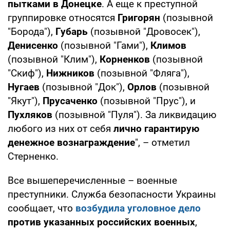
пытками в Донецке
. А еще к преступной
группировке относятся
Григорян
(позывной
"Борода"),
Губарь
(позывной "Дровосек"),
Денисенко
(позывной "Гами"),
Климов
(позывной "Клим"),
Корненков
(позывной
"Скиф"),
Нижников
(позывной "Фляга"),
Нугаев
(позывной "Док"),
Орлов
(позывной
"Якут"),
Прусаченко
(позывной "Прус"), и
Пухляков
(позывной "Пуля"). За ликвидацию
любого из них от себя
лично гарантирую
денежное вознаграждение
", – отметил
Стерненко.
Все вышеперечисленные – военные
преступники. Служба безопасности Украины
сообщает, что
возбудила уголовное дело
против указанных российских военных
,