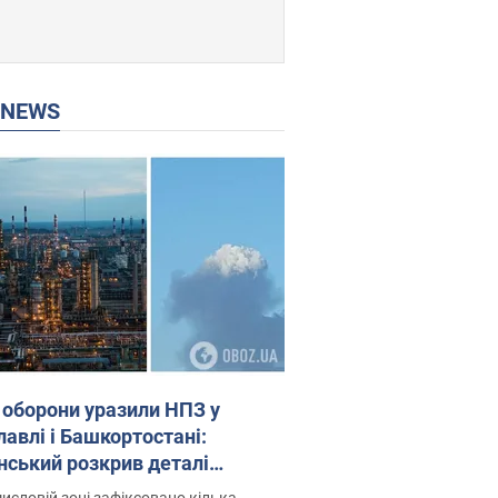
P NEWS
 оборони уразили НПЗ у
лавлі і Башкортостані:
нський розкрив деталі
операції. Фото і відео
исловій зоні зафіксовано кілька