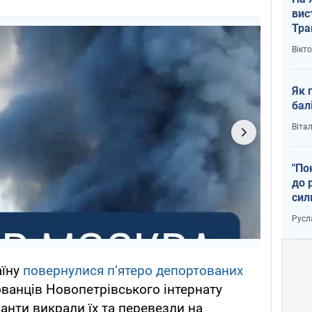
вис
Тра
Вікт
Як 
бал
Віта
"По
до 
сил
Русл
аїну
повернулися пʼятеро депортованих
ванців Новопетрівського інтернату
анти викрали їх та перевезли на