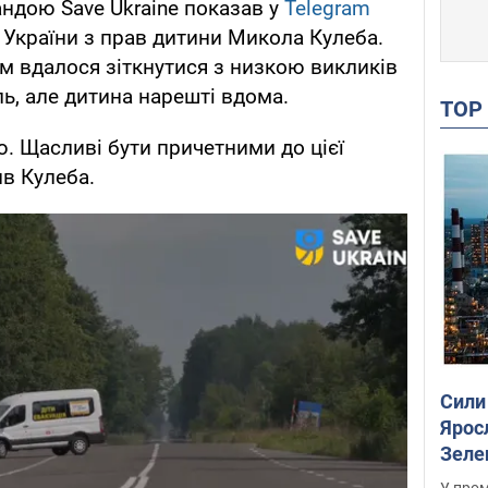
андою Save Ukraine показав у
Telegram
України з прав дитини Микола Кулеба.
м вдалося зіткнутися з низкою викликів
ь, але дитина нарешті вдома.
TO
ю. Щасливі бути причетними до цієї
ив Кулеба.
Сили
Ярос
Зеле
У пром