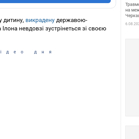
нети
Травм
Фото
на меж
Черка
у дитину,
викрадену
державою-
6.08.20
 Ілона невдовзі зустрінеться зі своєю
ідео дня