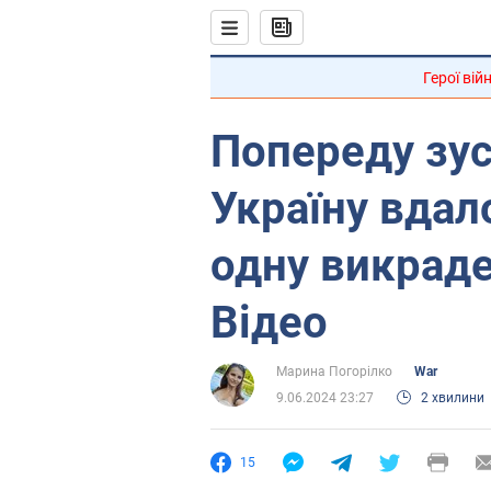
Герої вій
Попереду зус
Україну вдал
одну викраде
Відео
Марина Погорілко
War
9.06.2024 23:27
2 хвилини
15