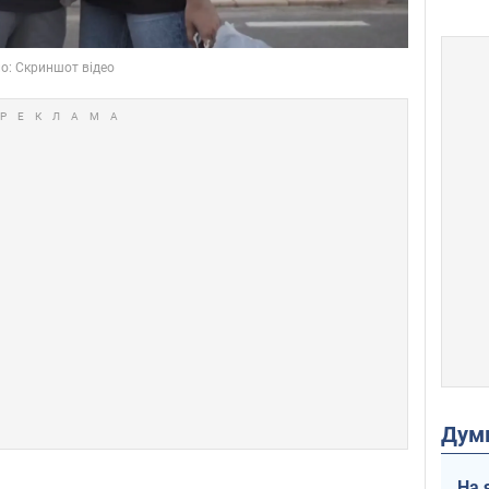
Дум
На 