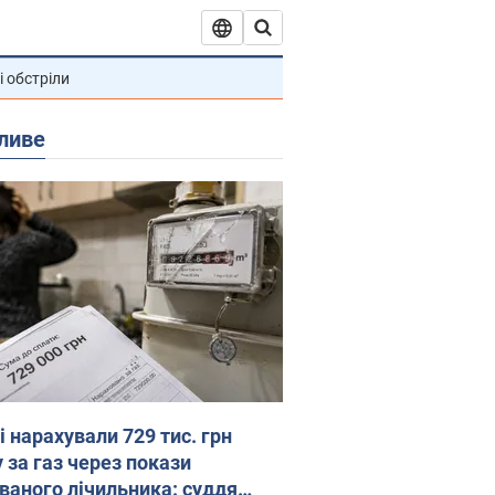
і обстріли
ливе
 нарахували 729 тис. грн
 за газ через покази
ованого лічильника: суддя