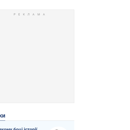
ки
якому боці історії