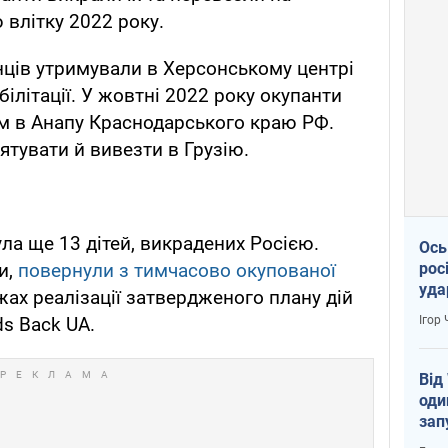
 влітку 2022 року.
нців утримували в Херсонському центрі
білітації. У жовтні 2022 року окупанти
тім в Анапу Краснодарського краю РФ.
ятувати й вивезти в Грузію.
ла ще 13 дітей, викрадених Росією.
Ось
рос
ми,
повернули з тимчасово окупованої
уда
ежах реалізації затвердженого плану дій
Ігор
ds Back UA.
Від
оди
зап
реа