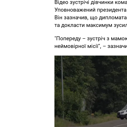
Відео зустрічі дівчинки ком
Уповноважений президента 
Він зазначив, що дипломата
та докласти максимум зусил
"Попереду – зустріч з мамо
неймовірної місії", – зазнач