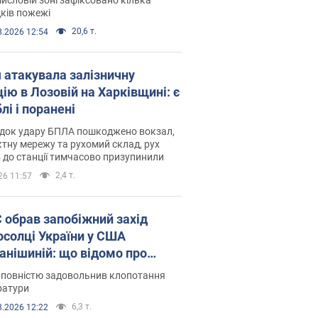
ків пожежі
20,6 т.
8.2026 12:54
я атакувала залізничну
ію в Лозовій на Харківщині: є
лі і поранені
ідок удару БПЛА пошкоджено вокзал,
тну мережу та рухомий склад, рух
в до станції тимчасово призупинили
2,4 т.
26 11:57
запобіжний захід
осолці України у США
анішиній: що відомо про
ву
 повністю задовольнив клопотання
ратури
6,3 т.
8.2026 12:22