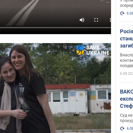
осеред
6.0
Росі
станц
загиб
Внасл
контак
поїзді
6.08.20
ВАКС обрав 
експ
Стеф
спра
Суд не
проку
6.0