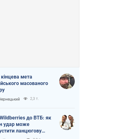
 кінцева мета
ійського масованого
ру
2,3 т.
 Чернецький
 Wildberries до ВТБ: як
н удар може
устити ланцюгову
кцію в Росії