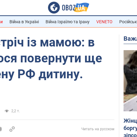
ни
Війна в Україні
Війна Ізраїлю та Ірану
VENETO
Російськ
Важ
тріч із мамою: в
ося повернути ще
ну РФ дитину.
2,2 т.
Жінці
боргу
Читать на русском
зіпс