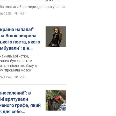
лив неочікуване рішення
ба платити борг через донарахування
4,9 т.
26 09:53
країна напала!"
на Вояж викрила
ького поета, якого
мбували": він
ь російської не
начила артистка,
 а тепер хоче
енник був фанатом
и, але після переїзду в
циду українців
му "промили мозок"
2,4 т.
26 11:42
знесилений": в
їні врятували
неного грифа, який
в для себе