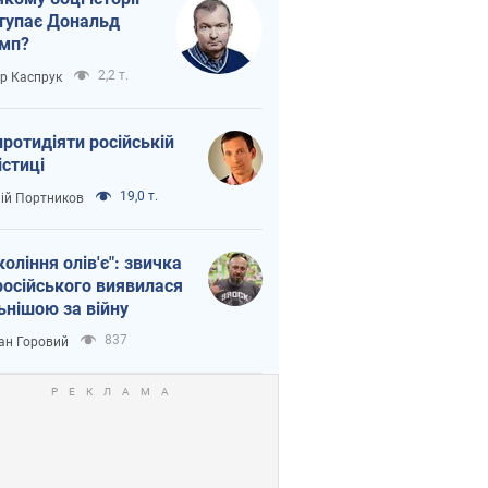
тупає Дональд
мп?
2,2 т.
ор Каспрук
протидіяти російській
істиці
19,0 т.
лій Портников
коління олів'є": звичка
російського виявилася
ьнішою за війну
837
ан Горовий