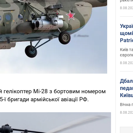
8.08.20
Укра
щомі
Patr
розк
Київ т
європ
8.08.20
Дбал
педа
й гелікоптер Мі-28 з бортовим номером
Київ
5-ї бригади армійської авіації РФ.
київс
Вічна 
8.08.20