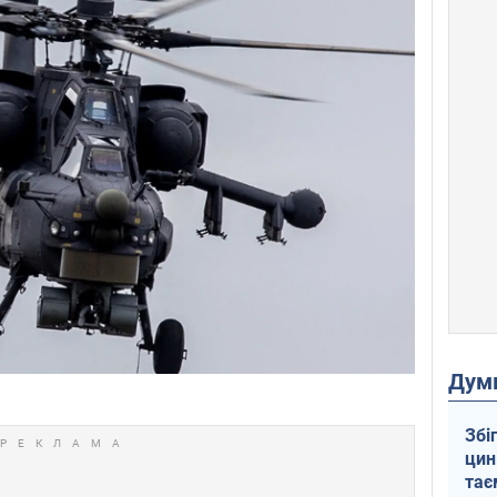
Дум
Збі
цин
тає