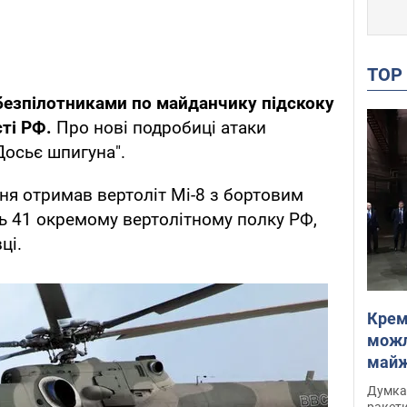
TO
безпілотниками по майданчику підскоку
сті РФ.
Про нові подробиці атаки
Досьє шпигуна".
я отримав вертоліт Мі-8 з бортовим
ь 41 окремому вертолітному полку РФ,
ці.
Крем
можл
майже
Інте
Думка,
ракети