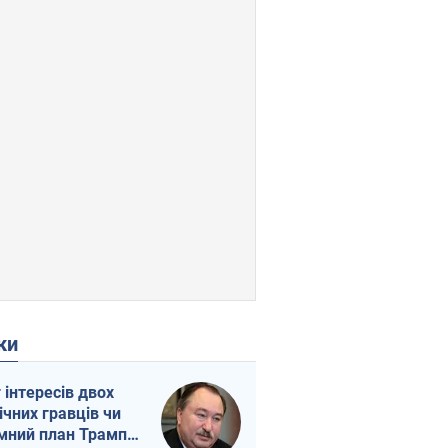
ки
г інтересів двох
ічних гравців чи
мний план Трампа