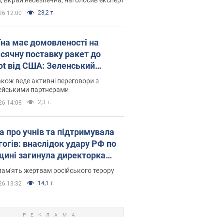
28,2 т.
26 12:00
їна має домовленості на
сячну поставку ракет до
iot від США: Зеленський
рив подробиці
акож веде активні переговори з
ейськими партнерами
2,3 т.
26 14:08
а про учнів та підтримувала
гогів: внаслідок удару РФ по
щині загинула директорка
ького ліцею, її чоловік та онук
пам'ять жертвам російського терору
14,1 т.
26 13:32