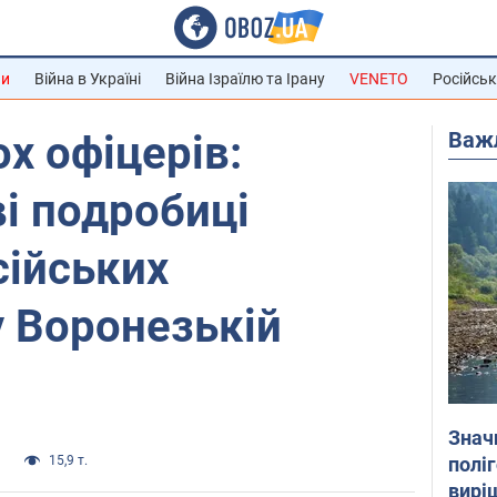
ни
Війна в Україні
Війна Ізраїлю та Ірану
VENETO
Російськ
Важ
х офіцерів:
ві подробиці
сійських
у Воронезькій
Знач
полі
а
15,9 т.
вирі