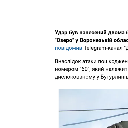
Удар був нанесений двома 
"Озеро" у Воронезькій обла
повідомив
Telegram-канал "
Внаслідок атаки пошкодженн
номером "60", який належит
дислокованому у Бутурлинів