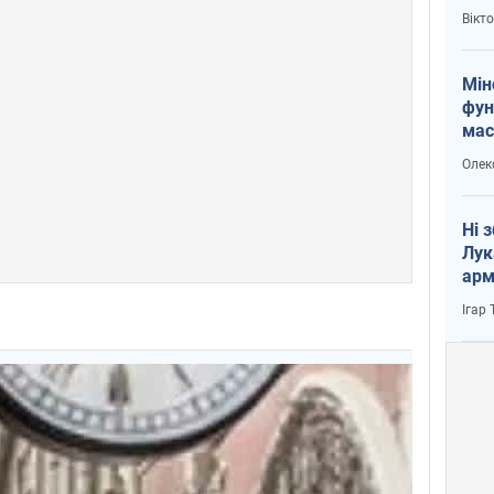
і Пу
Вікт
Мін
фун
мас
Олек
Ні 
Лук
арм
Ігар