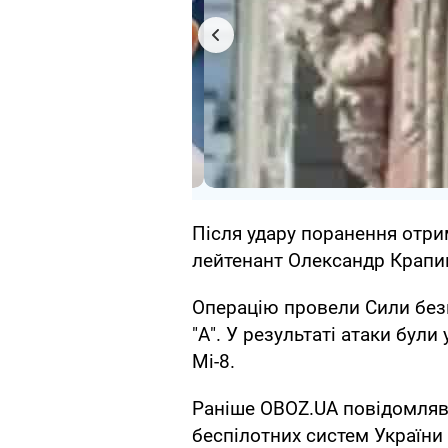
Після удару поранення отр
лейтенант Олександр Крапивк
Операцію провели Сили безп
"А". У результаті атаки були
Мі-8.
Раніше OBOZ.UA повідомляв, 
беспілотних систем України