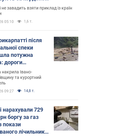
і не завадить взяти приклад із країн
и
1,6 т.
26 05:10
рикарпатті після
альної спеки
шла потужна
а: дороги
творились на
 накрила Івано-
. Відео
івщину та курортний
ель
14,8 т.
26 09:27
і нарахували 729
грн боргу за газ
з покази
ованого лічильника: