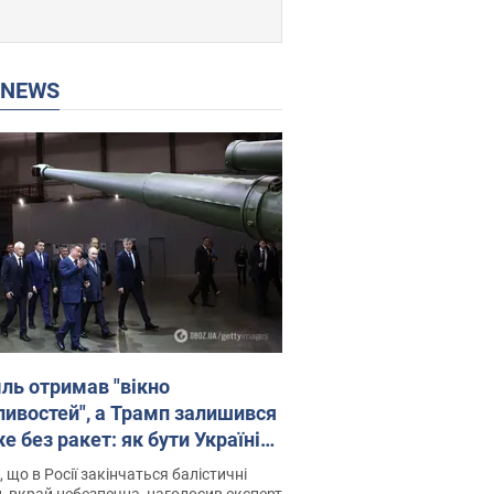
P NEWS
ль отримав "вікно
ивостей", а Трамп залишився
 без ракет: як бути Україні?
рв’ю з Мельником
 що в Росії закінчаться балістичні
, вкрай небезпечна, наголосив експерт