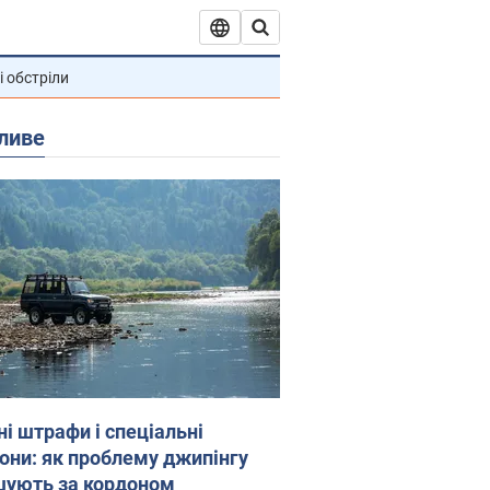
і обстріли
ливе
ні штрафи і спеціальні
гони: як проблему джипінгу
шують за кордоном