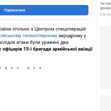
судд
Чи тре
неоч
донар
Підписатися
8.08.20
раїни спільно з Центром спецоперацій
сійському гелікоптерному
аеродрому у
аслідок атаки були уражені два
 офіцерів 15-ї бригади армійської авіації
ідео дня