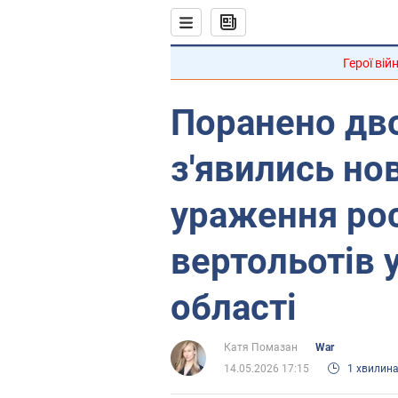
Герої вій
Поранено дво
з'явились но
ураження ро
вертольотів 
області
Катя Помазан
War
14.05.2026 17:15
1 хвилин