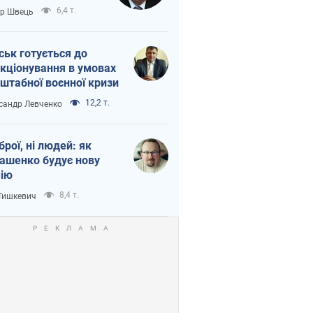
тіна?
6,4 т.
ор Швець
ськ готується до
кціонування в умовах
штабної воєнної кризи
12,2 т.
сандр Левченко
зброї, ні людей: як
ашенко будує нову
ію
8,4 т.
 Тишкевич