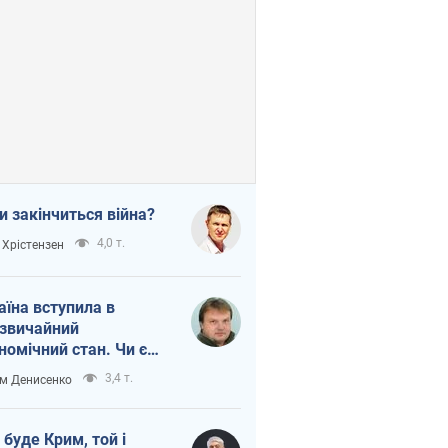
и закінчиться війна?
4,0 т.
 Хрістензен
аїна вступила в
звичайний
номічний стан. Чи є
тло вкінці тунелю?
3,4 т.
м Денисенко
 буде Крим, той і