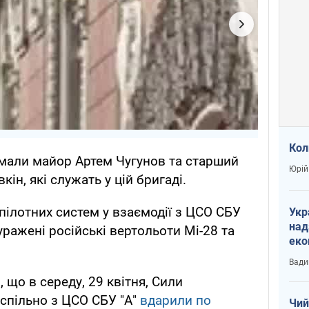
Кол
имали майор Артем Чугунов та старший
Юрій
ін, які служать у цій бригаді.
ілотних систем у взаємодії з ЦСО СБУ
Укр
над
 уражені російські вертольоти Мі-28 та
еко
сві
Вади
що в середу, 29 квітня, Сили
 спільно з ЦСО СБУ "А"
вдарили по
Чий