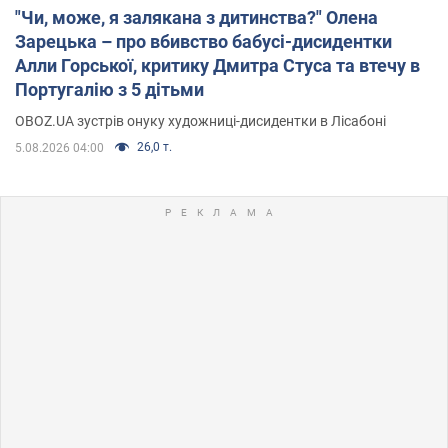
"Чи, може, я залякана з дитинства?" Олена
Зарецька – про вбивство бабусі-дисидентки
Алли Горської, критику Дмитра Стуса та втечу в
Португалію з 5 дітьми
OBOZ.UA зустрів онуку художниці-дисидентки в Лісабоні
26,0 т.
5.08.2026 04:00