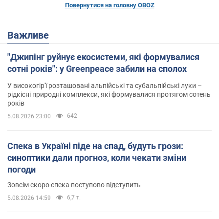
Повернутися на головну OBOZ
Важливе
"Джипінг руйнує екосистеми, які формувалися
сотні років": у Greenpeace забили на сполох
У високогір'ї розташовані альпійські та субальпійські луки –
рідкісні природні комплекси, які формувалися протягом сотень
років
642
5.08.2026 23:00
Спека в Україні піде на спад, будуть грози:
синоптики дали прогноз, коли чекати зміни
погоди
Зовсім скоро спека поступово відступить
6,7 т.
5.08.2026 14:59