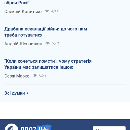
зброя Росії
Олексій Копитько
4,9 т.
Драбина ескалації війни: до чого нам
треба готуватися
Андрій Шевчишин
5,9 т.
"Коли хочеться помсти": чому стратегія
України має залишатися іншою
Серж Марко
6,5 т.
Всі думки