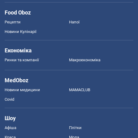
Food Oboz
Рецепти
Напої
Новини Кулінарії
Економіка
Ринки та компанії
Макроекономіка
MedOboz
Новини медицини
MAMACLUB
Covid
Шоу
Афіша
Плітки
Краса
Мода