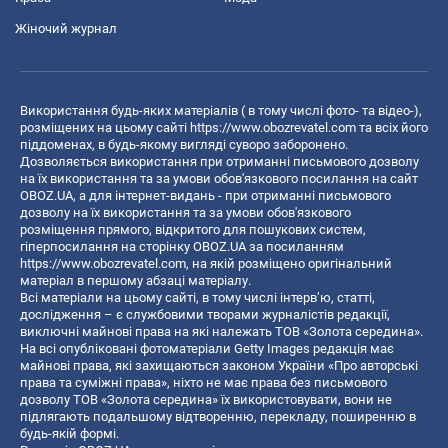
Жіночий журнал
Використання будь-яких матеріалів ( в тому числі фото- та відео-),
розміщених на цьому сайті
https://www.obozrevatel.com
та всіх його
піддоменах, в будь-якому вигляді суворо заборонено.
Дозволяється використання при отриманні письмового дозволу
на їх використання та за умови обов'язкового посилання на сайт
OBOZ.UA, а для інтернет-видань - при отриманні письмового
дозволу на їх використання та за умови обов'язкового
розміщення прямого, відкритого для пошукових систем,
гіперпосилання на сторінку OBOZ.UA за посиланням
https://www.obozrevatel.com
, на якій розміщено оригінальний
матеріал в першому абзаці матеріалу.
Всі матеріали на цьому сайті, в тому числі інтерв’ю, статті,
дослідження – є службовими творами журналістів редакції,
виключні майнові права на які належать ТОВ «Золота середина».
На всі опубліковані фотоматеріали Getty Images редакція має
майнові права, які захищаються законом України «Про авторські
права та суміжні права», ніхто не має права без письмового
дозволу ТОВ «Золота середина» їх використовувати, вони не
підлягають подальшому відтворенню, перекладу, поширенню в
будь-якій формі.