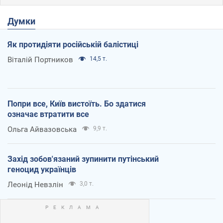
Думки
Як протидіяти російській балістиці
Віталій Портников
14,5 т.
Попри все, Київ вистоїть. Бо здатися
означає втратити все
Ольга Айвазовська
9,9 т.
Захід зобов'язаний зупинити путінський
геноцид українців
Леонід Невзлін
3,0 т.