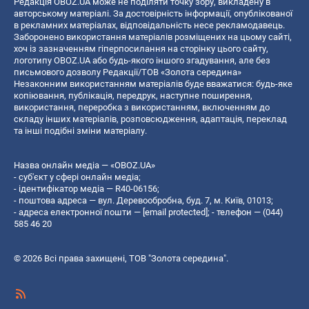
Редакція OBOZ.UA може не поділяти точку зору, викладену в
авторському матеріалі. За достовірність інформації, опублікованої
в рекламних матеріалах, відповідальність несе рекламодавець.
Заборонено використання матеріалів розміщених на цьому сайті,
хоч із зазначенням гіперпосилання на сторінку цього сайту,
логотипу OBOZ.UA або будь-якого іншого згадування, але без
письмового дозволу Редакції/ТОВ «Золота середина»
Незаконним використанням матеріалів буде вважатися: будь-яке
копiювання, публiкацiя, передрук, наступне поширення,
використання, переробка з використанням, включенням до
складу інших матеріалів, розповсюдження, адаптація, переклад
та інші подібні зміни матеріалу.
Назва онлайн медіа — «OBOZ.UA»
- суб'єкт у сфері онлайн медіа;
- ідентифікатор медіа — R40-06156;
- поштова адреса — вул. Деревообробна, буд. 7, м. Київ, 01013;
- адреса електронної пошти —
[email protected]
; - телефон — (044)
585 46 20
© 2026 Всі права захищені, ТОВ "Золота середина".