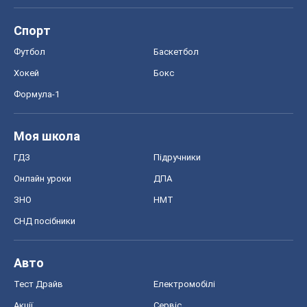
Спорт
Футбол
Баскетбол
Хокей
Бокс
Формула-1
Моя школа
ГДЗ
Підручники
Онлайн уроки
ДПА
ЗНО
НМТ
СНД посібники
Авто
Тест Драйв
Електромобілі
Акції
Сервіс