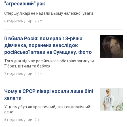
"агресивний" рак
Спершу лікарі не надали цьому належної уваги
6 годин тому
9,9 т.
Її вбила Росія: померла 13-річна
дівчинка, поранена внаслідок
російської атаки на Сумщину. Фото
Того дня під час російського обстрілу загинули
її брат, вітчим та бабуся
7 годин тому
8,9 т.
Чому в СРСР лікарі носили лише білі
халати
У цьому був як практичний, так і символічний
сенс
6 годин тому
2,4 т.