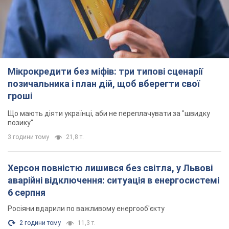
Мікрокредити без міфів: три типові сценарії
позичальника і план дій, щоб вберегти свої
гроші
Що мають діяти українці, аби не переплачувати за "швидку
позику"
3 години тому
21,8 т.
Херсон повністю лишився без світла, у Львові
аварійні відключення: ситуація в енергосистемі
6 серпня
Росіяни вдарили по важливому енергооб'єкту
2 години тому
11,3 т.