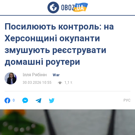
Посилюють контроль: на
Херсонщині окупанти
змушують реєструвати
домашні роутери
Ілля Рябінін
War
30.03.2026 10:55
1,1 т.
0
РУС