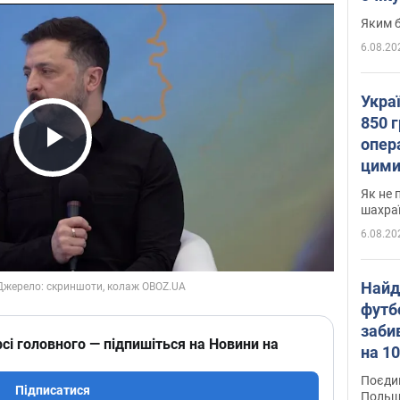
Яким б
6.08.20
Укра
850 г
опера
Play Video
цими
Як не 
шахра
6.08.20
Найд
футб
заби
сі головного — підпишіться на Новини на
на 10
Віде
Поєдин
Підписатися
Польщ