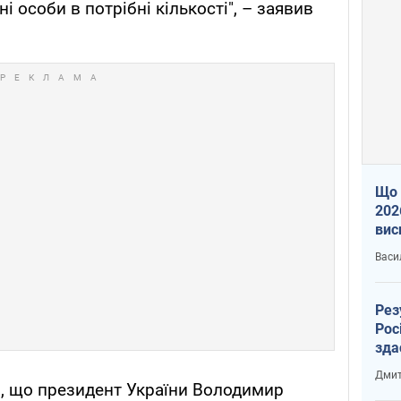
ні особи в потрібні кількості", – заявив
Що 
202
вис
про
Васи
Рез
Рос
зда
Дмит
, що президент України Володимир