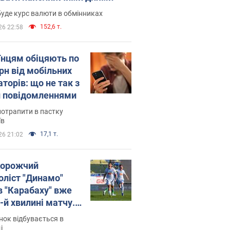
уде курс валюти в обмінниках
152,6 т.
26 22:58
їнцям обіцяють по
рн від мобільних
торів: що не так з
 повідомленнями
потрапити в пастку
їв
17,1 т.
26 21:02
орожчий
оліст "Динамо"
в "Карабаху" вже
-й хвилині матчу.
о
ок відбувається в
і