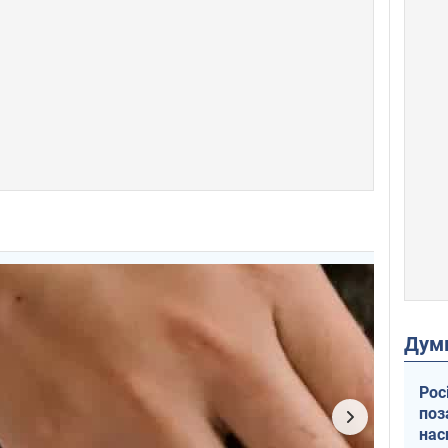
Дум
Рос
поз
нас