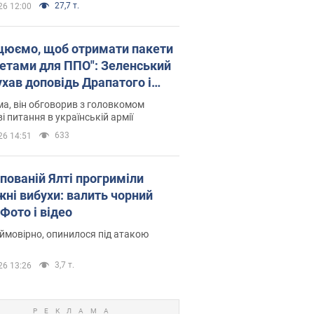
27,7 т.
26 12:00
цюємо, щоб отримати пакети
кетами для ППО": Зеленський
ухав доповідь Драпатого і
сував нові кроки
а, він обговорив з головкомом
і питання в українській армії
633
26 14:51
упованій Ялті прогриміли
жні вибухи: валить чорний
Фото і відео
 ймовірно, опинилося під атакою
3,7 т.
26 13:26