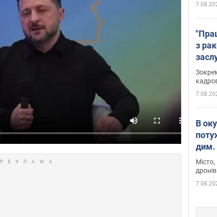
7.08.20
"Пра
з ра
засл
анон
Зокрем
кадров
7.08.20
В ок
поту
дим. 
Місто,
дронів
7.08.20