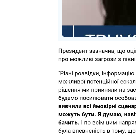
Президент зазначив, що оці
про можливі загрози з півн
"Різні розвідки, інформацію
можливої потенційної ескала
рішення ми прийняли на зас
будемо посилювати особов
вивчили всі ймовірні сценар
можуть бути. Я думаю, навіт
бачить.
І по всім цим напр
була впевненість в тому, що