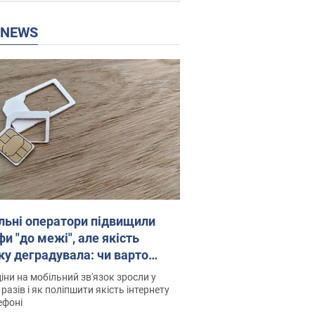
P NEWS
льні оператори підвищили
и "до межі", але якість
ку деградувала: чи варто
житись на ціни
іни на мобільний зв'язок зросли у
 разів і як поліпшити якість інтернету
ефоні