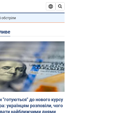
і обстріли
ливе
и "готуються" до нового курсу
ра: українцям розповіли, чого
увати найближчими днями