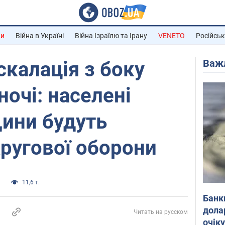
ни
Війна в Україні
Війна Ізраїлю та Ірану
VENETO
Російськ
Важ
скалація з боку
ночі: населені
ини будуть
кругової оборони
и
11,6 т.
Банк
дола
Читать на русском
очік