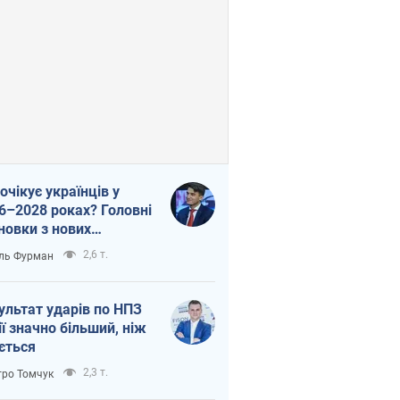
очікує українців у
6–2028 роках? Головні
новки з нових
гнозів від НБУ
2,6 т.
ль Фурман
ультат ударів по НПЗ
ії значно більший, ніж
ється
2,3 т.
ро Томчук