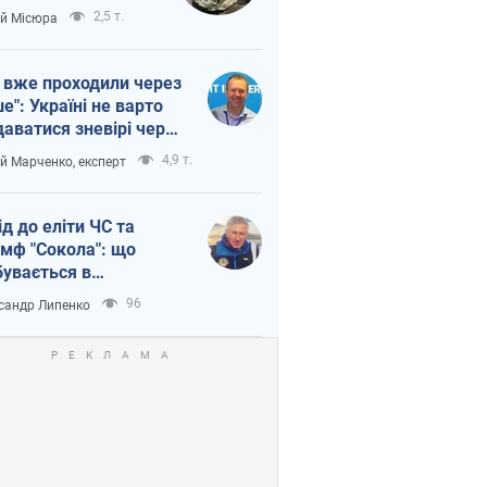
п війни
2,5 т.
ій Місюра
 вже проходили через
ше": Україні не варто
даватися зневірі через
етний терор
4,9 т.
ій Марченко, експерт
ід до еліти ЧС та
умф "Сокола": що
бувається в
аїнському хокеї
96
сандр Липенко