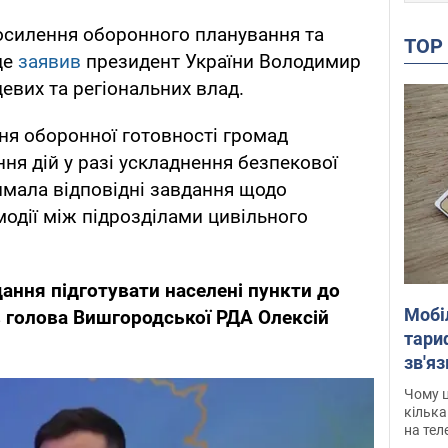
осилення оборонного планування та
TO
це
заявив
президент України Володимир
евих та регіональних влад.
ня оборонної готовності громад
ня дій у разі ускладнення безпекової
римала відповідні завдання щодо
модії між підрозділами цивільного
ання підготувати населені пункти до
Мобі
в голова Вишгородської РДА Олексій
тариф
зв'яз
скар
Чому ц
кілька
на тел