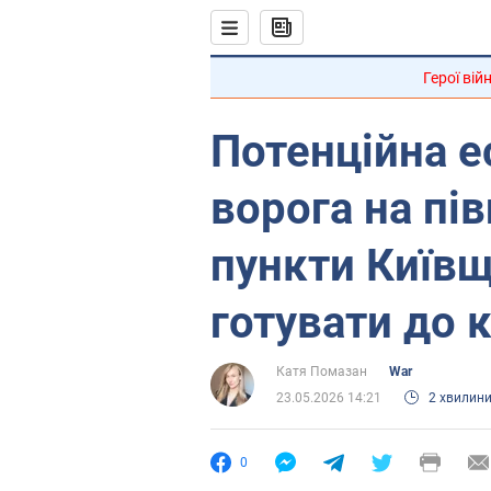
Герої вій
Потенційна е
ворога на пів
пункти Київщ
готувати до 
Катя Помазан
War
23.05.2026 14:21
2 хвилин
0