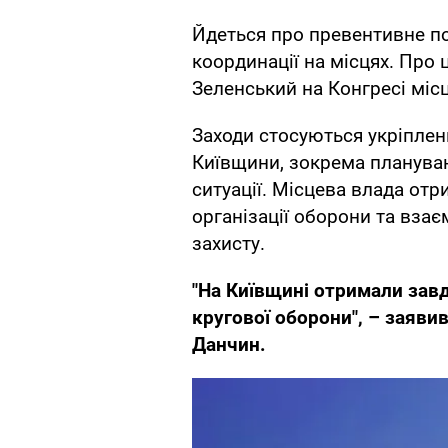
Йдеться про превентивне п
координації на місцях. Про 
Зеленський на Конгресі місц
Заходи стосуються укріплен
Київщини, зокрема плануван
ситуації. Місцева влада от
організації оборони та взає
захисту.
"На Київщині отримали завд
кругової оборони", – заяви
Данчин.