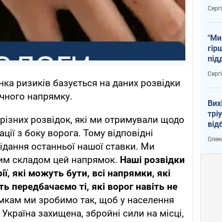
тем
Серг
"Ми
гір
під
рак
Серг
нка ризиків базується на даних розвідки
ічного напрямку.
Вих
трі
 різних розвідок, які ми отримували щодо
від
ції з боку ворога. Тому відповідні
укр
Олек
ідання останньої нашої ставки. Ми
им складом цей напрямок.
Наші розвідки
ії, які можуть бути, всі напрямки, які
ь передбачаємо ті, які ворог навіть не
ямкам ми зробимо так, щоб у населення
 Україна захищена, збройні сили на місці,