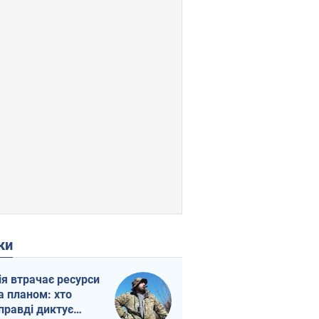
ки
ія втрачає ресурси
а планом: хто
правді диктує