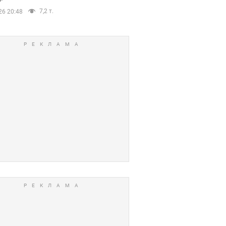
7,2 т.
26 20:48