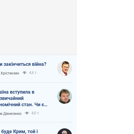
и закінчиться війна?
4,6 т.
 Хрістензен
аїна вступила в
звичайний
номічний стан. Чи є
тло вкінці тунелю?
4,0 т.
м Денисенко
 буде Крим, той і