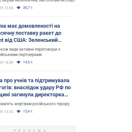
30,7 т.
26 12:00
їна має домовленості на
сячну поставку ракет до
iot від США: Зеленський
рив подробиці
акож веде активні переговори з
ейськими партнерами
14,5 т.
26 14:08
а про учнів та підтримувала
гогів: внаслідок удару РФ по
щині загинула директорка
ького ліцею, її чоловік та онук
пам'ять жертвам російського терору
15,4 т.
26 13:32