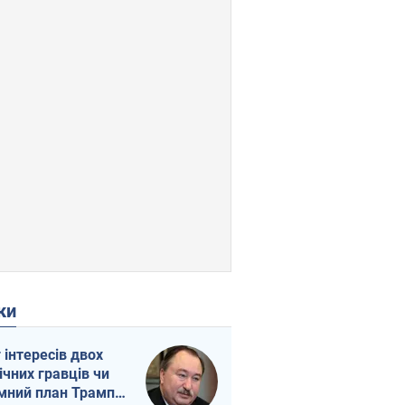
ки
г інтересів двох
ічних гравців чи
мний план Трампа