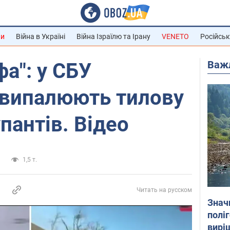
ни
Війна в Україні
Війна Ізраїлю та Ірану
VENETO
Російськ
Важ
а": у СБУ
 випалюють тилову
пантів. Відео
и
1,5 т.
Читать на русском
Знач
полі
вирі