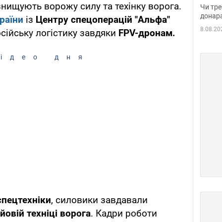
судд
знищують ворожу силу та техінку ворога.
Чи тре
неоч
донар
раїни
із
Центру спецоперацій "Альфа"
8.08.20
осійську логістику завдяки
FPV-дронам.
ідео дня
спецтехніки
, силовики завдавали
йовій техніці ворога
. Кадри роботи