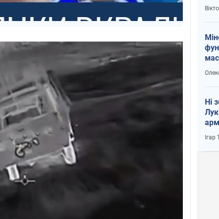
і Пу
Вікт
Мін
фун
мас
Олек
Ні 
Лук
арм
Ігар