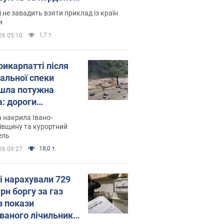
і не завадить взяти приклад із країн
и
1,7 т.
26 05:10
рикарпатті після
альної спеки
шла потужна
а: дороги
творились на
 накрила Івано-
. Відео
івщину та курортний
ель
18,0 т.
26 09:27
і нарахували 729
грн боргу за газ
з покази
ованого лічильника: