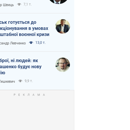
тіна?
7,1 т.
ор Швець
ськ готується до
кціонування в умовах
штабної воєнної кризи
13,0 т.
сандр Левченко
зброї, ні людей: як
ашенко будує нову
ію
9,9 т.
 Тишкевич