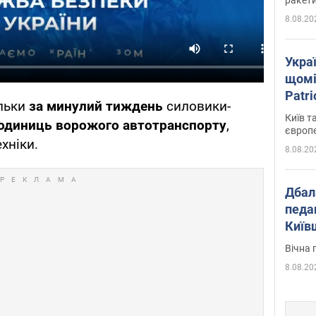
8.08.20
Укра
щомі
Patr
ільки
за минулий тиждень
силовики-
розк
Київ т
 одиниць ворожого автотранспорту
,
європ
хніки.
8.08.20
Дбал
педа
Київ
київс
Вічна 
8.08.20