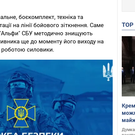
пальне, боєкомплект, техніка та
TO
ції на лінії бойового зіткнення. Саме
 "Альфи" СБУ методично знищують
тивника ще до моменту його виходу на
ю роботою силовики.
Крем
можл
майже
Інте
Думка,
ракети