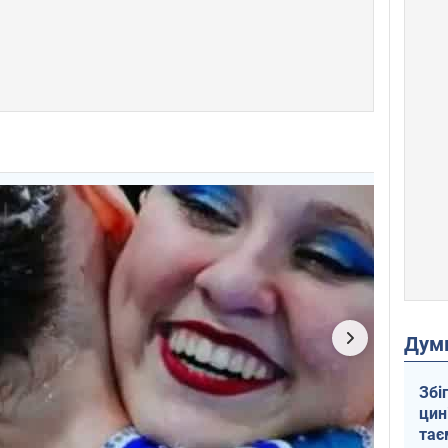
Дум
Збі
цин
тає