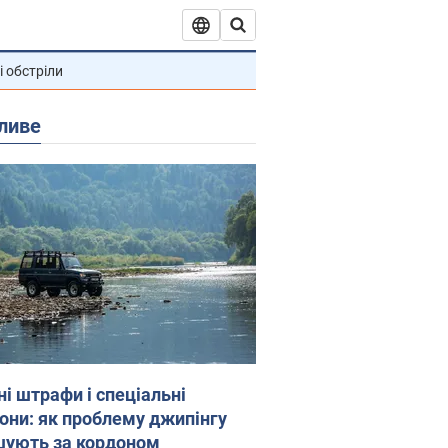
і обстріли
ливе
ні штрафи і спеціальні
гони: як проблему джипінгу
шують за кордоном