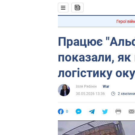
Герої вій
Працює "Альф
показали, як
логістику оку
Ілля Рябінін
War
30.05.2026 13:36
2 хвилин
0