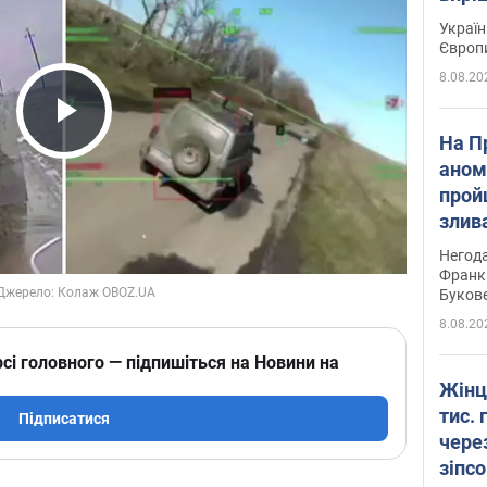
Україн
Європ
8.08.20
Play Video
На П
аном
прой
злив
пере
Негода
річки
Франк
Буков
8.08.20
сі головного — підпишіться на Новини на
Жінц
тис. 
Підписатися
чере
зіпс