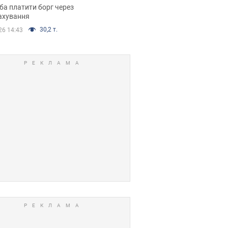
я ухвалив
ба платити борг через
ікуване рішення
ахування
30,2 т.
26 14:43