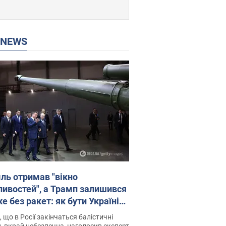
P NEWS
ль отримав "вікно
ивостей", а Трамп залишився
 без ракет: як бути Україні?
рв’ю з Мельником
 що в Росії закінчаться балістичні
, вкрай небезпечна, наголосив експерт