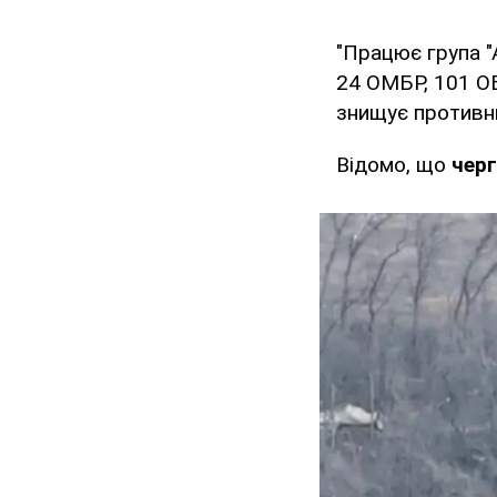
"Працює група "А
24 ОМБР, 101 О
знищує противни
Відомо, що
черг