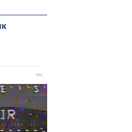
як
РУС