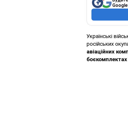
Google
Українські війс
російських окупа
авіаційних ком
боєкомплектах