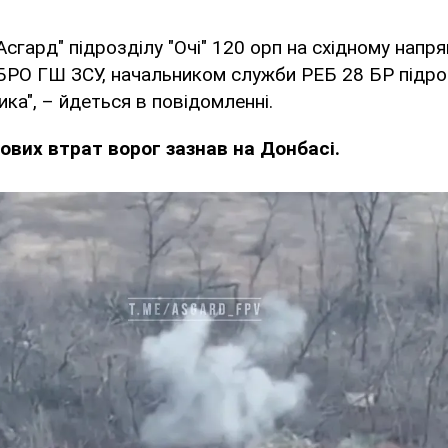
сгард" підрозділу "Очі" 120 орп на східному напрям
БРО ГШ ЗСУ, начальником служби РЕБ 28 БР підро
ка", – йдеться в повідомленні.
ових втрат ворог зазнав на Донбасі.