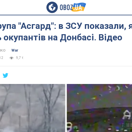
упа "Асгард": в ЗСУ показали, 
окупантів на Донбасі. Відео
нко
War
12
9,7 т.