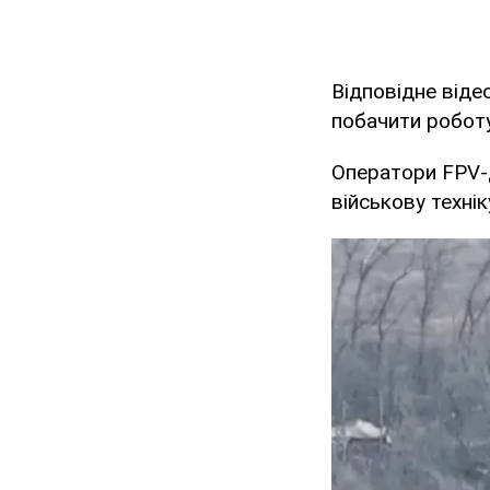
Відповідне віде
побачити роботу 
Оператори FPV-
військову технік