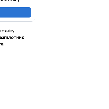
техніку
езпілотних
та