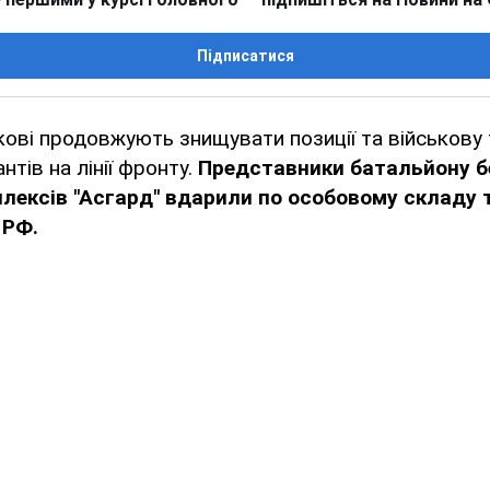
Підписатися
ькові продовжують знищувати позиції та військову 
нтів на лінії фронту.
Представники батальйону б
плексів "Асгард" вдарили по особовому складу 
 РФ.