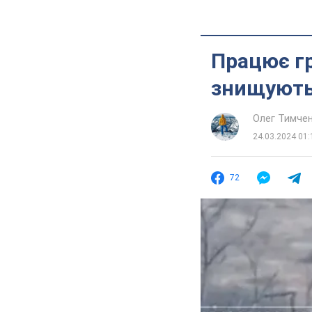
Працює гр
знищують 
Олег Тимче
24.03.2024 01:
72