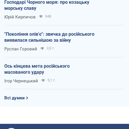
Господарі Чорного моря: про козацьку
морську славу
Юрій Кирпичов
948
"Покоління олів'є": звичка до російського
виявилася сильнішою за війну
Руслан Горовий
3,9 т.
Ось кінцева мета російського
масованого удару
Ігор Чернецький
5,1 т.
Всі думки