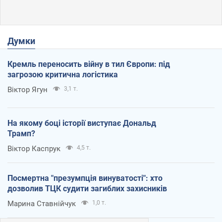
Думки
Кремль переносить війну в тил Європи: під
загрозою критична логістика
Віктор Ягун
3,1 т.
На якому боці історії виступає Дональд
Трамп?
Віктор Каспрук
4,5 т.
Посмертна "презумпція винуватості": хто
дозволив ТЦК судити загиблих захисників
Марина Ставнійчук
1,0 т.