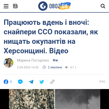
Працюють вдень і вночі:
снайпери ССО показали, як
нищать окупантів на
Херсонщині. Відео
Марина Погорілко
War
2.04.2024 14:42
2 хвилини
4,1 т.
0
РУС