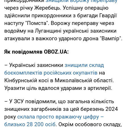
прикордонники
знищили ворожу переправу
через річку Жеребець. Успішну операцію
здійснили прикордонники з бригади Гвардії
наступу "Помста". Ворожу переправу через
водойму на Луганщині українські захисники
атакували з важкого ударного дрона "Вампір".
Як повідомляв OBOZ.UA:
– Українські захисники
знищили склад
боєкомплектів російських окупантів
на
Кінбурнській косі в Миколаївській області.
Уразити ціль вдалося ударами з артилерії.
– У ЗСУ повідомили, що загальна кількість
знищених загарбників за цей березень 2024
року
склала просто вражаючу цифру –
близько 28 200 осіб
. Окрім особового складу,