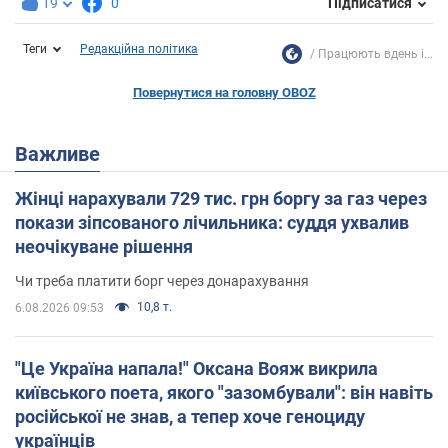
19
0
Підписатися
Теги
Редакційна політика
Працюють вдень і...
Повернутися на головну OBOZ
Важливе
Жінці нарахували 729 тис. грн боргу за газ через
покази зіпсованого лічильника: суддя ухвалив
неочікуване рішення
Чи треба платити борг через донарахування
10,8 т.
6.08.2026 09:53
"Це Україна напала!" Оксана Вояж викрила
київського поета, якого "зазомбували": він навіть
російської не знав, а тепер хоче геноциду
українців