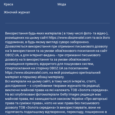
Краса
Мода
Жіночий журнал
Використання будь-яких матеріалів ( в тому числі фото- та відео-),
розміщених на цьому сайті
https://www.obozrevatel.com
та всіх його
піддоменах, в будь-якому вигляді суворо заборонено.
Дозволяється використання при отриманні письмового дозволу
на їх використання та за умови обов'язкового посилання на сайт
OBOZ.UA, а для інтернет-видань - при отриманні письмового
дозволу на їх використання та за умови обов'язкового
розміщення прямого, відкритого для пошукових систем,
гіперпосилання на сторінку OBOZ.UA за посиланням
https://www.obozrevatel.com
, на якій розміщено оригінальний
матеріал в першому абзаці матеріалу.
Всі матеріали на цьому сайті, в тому числі інтерв’ю, статті,
дослідження – є службовими творами журналістів редакції,
виключні майнові права на які належать ТОВ «Золота середина».
На всі опубліковані фотоматеріали Getty Images редакція має
майнові права, які захищаються законом України «Про авторські
права та суміжні права», ніхто не має права без письмового
дозволу ТОВ «Золота середина» їх використовувати, вони не
підлягають подальшому відтворенню, перекладу, поширенню в