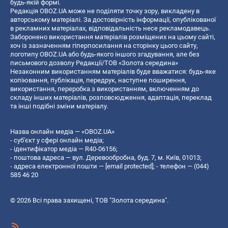
будь-якій формі.
Редакція OBOZ.UA може не поділяти точку зору, викладену в
авторському матеріалі. За достовірність інформації, опублікованої
в рекламних матеріалах, відповідальність несе рекламодавець.
Заборонено використання матеріалів розміщених на цьому сайті,
хоч із зазначенням гіперпосилання на сторінку цього сайту,
логотипу OBOZ.UA або будь-якого іншого згадування, але без
письмового дозволу Редакції/ТОВ «Золота середина»
Незаконним використанням матеріалів буде вважатися: будь-яке
копiювання, публiкацiя, передрук, наступне поширення,
використання, переробка з використанням, включенням до
складу інших матеріалів, розповсюдження, адаптація, переклад
та інші подібні зміни матеріалу.
Назва онлайн медіа — «OBOZ.UA»
- суб'єкт у сфері онлайн медіа;
- ідентифікатор медіа — R40-06156;
- поштова адреса — вул. Деревообробна, буд. 7, м. Київ, 01013;
- адреса електронної пошти —
[email protected]
; - телефон — (044)
585 46 20
© 2026 Всі права захищені, ТОВ "Золота середина".