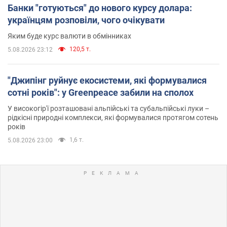
Банки "готуються" до нового курсу долара:
українцям розповіли, чого очікувати
Яким буде курс валюти в обмінниках
120,5 т.
5.08.2026 23:12
"Джипінг руйнує екосистеми, які формувалися
сотні років": у Greenpeace забили на сполох
У високогір'ї розташовані альпійські та субальпійські луки –
рідкісні природні комплекси, які формувалися протягом сотень
років
1,6 т.
5.08.2026 23:00