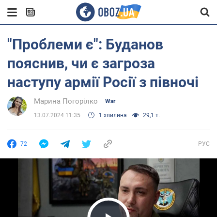
"Проблеми є": Буданов
пояснив, чи є загроза
наступу армії Росії з півночі
Марина Погорілко
War
13.07.2024 11:35
1 хвилина
29,1 т.
72
РУС