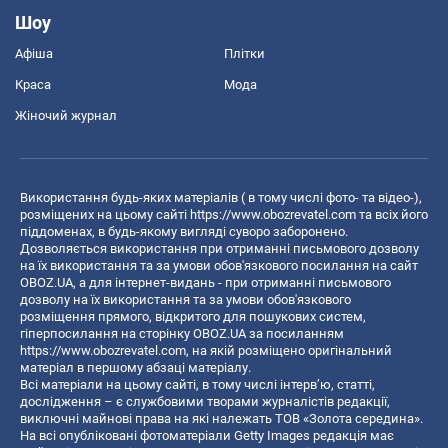
Шоу
Афіша
Плітки
Краса
Мода
Жіночий журнал
Використання будь-яких матеріалів ( в тому числі фото- та відео-),
розміщених на цьому сайті
https://www.obozrevatel.com
та всіх його
піддоменах, в будь-якому вигляді суворо заборонено.
Дозволяється використання при отриманні письмового дозволу
на їх використання та за умови обов'язкового посилання на сайт
OBOZ.UA, а для інтернет-видань - при отриманні письмового
дозволу на їх використання та за умови обов'язкового
розміщення прямого, відкритого для пошукових систем,
гіперпосилання на сторінку OBOZ.UA за посиланням
https://www.obozrevatel.com
, на якій розміщено оригінальний
матеріал в першому абзаці матеріалу.
Всі матеріали на цьому сайті, в тому числі інтерв’ю, статті,
дослідження – є службовими творами журналістів редакції,
виключні майнові права на які належать ТОВ «Золота середина».
На всі опубліковані фотоматеріали Getty Images редакція має