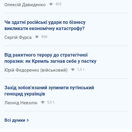
Олексій Давиденко
405
Чи здатні російські удари по бізнесу
викликати економічну катастрофу?
Сергій Фурса
906
Від ракетного терору до стратегічної
поразки: як Кремль загнав себе у пастку
Юрій Федоренко (військовий)
1,5 т.
Захід зобов'язаний зупинити путінський
геноцид українців
Леонід Невзлін
5,5 т.
Всі думки