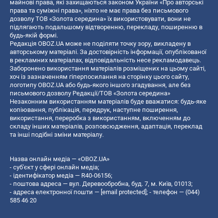
майнові права, які захищаються законом України «Про авторські
права та суміжні права», ніхто не має права без письмового
дозволу ТОВ «Золота середина» їх використовувати, вони не
підлягають подальшому відтворенню, перекладу, поширенню в
будь-якій формі.
Редакція OBOZ.UA може не поділяти точку зору, викладену в
авторському матеріалі. За достовірність інформації, опублікованої
в рекламних матеріалах, відповідальність несе рекламодавець.
Заборонено використання матеріалів розміщених на цьому сайті,
хоч із зазначенням гіперпосилання на сторінку цього сайту,
логотипу OBOZ.UA або будь-якого іншого згадування, але без
письмового дозволу Редакції/ТОВ «Золота середина»
Незаконним використанням матеріалів буде вважатися: будь-яке
копiювання, публiкацiя, передрук, наступне поширення,
використання, переробка з використанням, включенням до
складу інших матеріалів, розповсюдження, адаптація, переклад
та інші подібні зміни матеріалу.
Назва онлайн медіа — «OBOZ.UA»
- суб'єкт у сфері онлайн медіа;
- ідентифікатор медіа — R40-06156;
- поштова адреса — вул. Деревообробна, буд. 7, м. Київ, 01013;
- адреса електронної пошти —
[email protected]
; - телефон — (044)
585 46 20