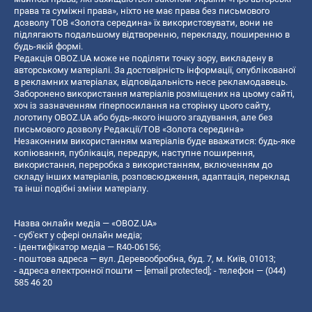
права та суміжні права», ніхто не має права без письмового
дозволу ТОВ «Золота середина» їх використовувати, вони не
підлягають подальшому відтворенню, перекладу, поширенню в
будь-якій формі.
Редакція OBOZ.UA може не поділяти точку зору, викладену в
авторському матеріалі. За достовірність інформації, опублікованої
в рекламних матеріалах, відповідальність несе рекламодавець.
Заборонено використання матеріалів розміщених на цьому сайті,
хоч із зазначенням гіперпосилання на сторінку цього сайту,
логотипу OBOZ.UA або будь-якого іншого згадування, але без
письмового дозволу Редакції/ТОВ «Золота середина»
Незаконним використанням матеріалів буде вважатися: будь-яке
копiювання, публiкацiя, передрук, наступне поширення,
використання, переробка з використанням, включенням до
складу інших матеріалів, розповсюдження, адаптація, переклад
та інші подібні зміни матеріалу.
Назва онлайн медіа — «OBOZ.UA»
- суб'єкт у сфері онлайн медіа;
- ідентифікатор медіа — R40-06156;
- поштова адреса — вул. Деревообробна, буд. 7, м. Київ, 01013;
- адреса електронної пошти —
[email protected]
; - телефон — (044)
585 46 20