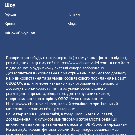
Шоу
Афіша
Плітки
Краса
Мода
Жіночий журнал
Використання будь-яких матеріалів ( в тому числі фото- та відео-),
розміщених на цьому сайті
https://www.obozrevatel.com
та всіх його
піддоменах, в будь-якому вигляді суворо заборонено.
Дозволяється використання при отриманні письмового дозволу
на їх використання та за умови обов'язкового посилання на сайт
OBOZ.UA, а для інтернет-видань - при отриманні письмового
дозволу на їх використання та за умови обов'язкового
розміщення прямого, відкритого для пошукових систем,
гіперпосилання на сторінку OBOZ.UA за посиланням
https://www.obozrevatel.com
, на якій розміщено оригінальний
матеріал в першому абзаці матеріалу.
Всі матеріали на цьому сайті, в тому числі інтерв’ю, статті,
дослідження – є службовими творами журналістів редакції,
виключні майнові права на які належать ТОВ «Золота середина».
На всі опубліковані фотоматеріали Getty Images редакція має
майнові права, які захищаються законом України «Про авторські