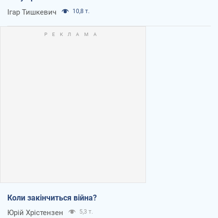
Ігар Тишкевич
10,8 т.
Коли закінчиться війна?
Юрій Хрістензен
5,3 т.