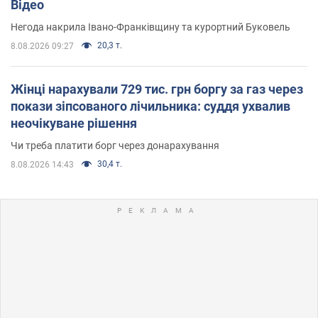
Відео
Негода накрила Івано-Франківщину та курортний Буковель
20,3 т.
8.08.2026 09:27
Жінці нарахували 729 тис. грн боргу за газ через
покази зіпсованого лічильника: суддя ухвалив
неочікуване рішення
Чи треба платити борг через донарахування
30,4 т.
8.08.2026 14:43