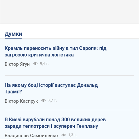
Думки
Кремль переносить війну в тил Європи: під
загрозою критична логістика
Віктор Ягун
9,4 т.
На якому боці історії виступає Дональд
Трамп?
Віктор Каспрук
7,7 т.
В Києві вирубали понад 300 великих дерев
заради теплотраси і всупереч Генплану
Владислав Самойленко
1,3 т.