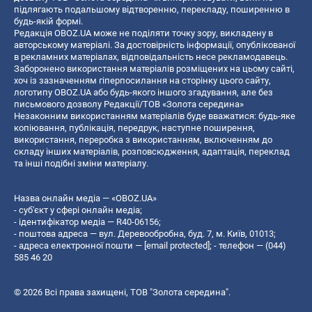
підлягають подальшому відтворенню, перекладу, поширенню в
будь-якій формі.
Редакція OBOZ.UA може не поділяти точку зору, викладену в
авторському матеріалі. За достовірність інформації, опублікованої
в рекламних матеріалах, відповідальність несе рекламодавець.
Заборонено використання матеріалів розміщених на цьому сайті,
хоч із зазначенням гіперпосилання на сторінку цього сайту,
логотипу OBOZ.UA або будь-якого іншого згадування, але без
письмового дозволу Редакції/ТОВ «Золота середина»
Незаконним використанням матеріалів буде вважатися: будь-яке
копiювання, публiкацiя, передрук, наступне поширення,
використання, переробка з використанням, включенням до
складу інших матеріалів, розповсюдження, адаптація, переклад
та інші подібні зміни матеріалу.
Назва онлайн медіа — «OBOZ.UA»
- суб'єкт у сфері онлайн медіа;
- ідентифікатор медіа — R40-06156;
- поштова адреса — вул. Деревообробна, буд. 7, м. Київ, 01013;
- адреса електронної пошти —
[email protected]
; - телефон — (044)
585 46 20
© 2026 Всі права захищені, ТОВ "Золота середина".