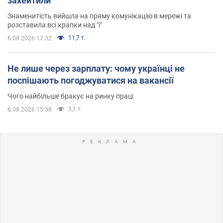
захейтили
Знаменитість вийшла на пряму комунікацію в мережі та
розставила всі крапки над "і"
11,7 т.
6.08.2026 17:32
Не лише через зарплату: чому українці не
поспішають погоджуватися на вакансії
Чого найбільше бракує на ринку праці
3,1 т.
6.08.2026 15:38