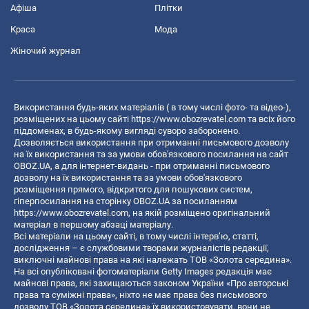
Афіша
Плітки
Краса
Мода
Жіночий журнал
Використання будь-яких матеріалів ( в тому числі фото- та відео-),
розміщених на цьому сайті
https://www.obozrevatel.com
та всіх його
піддоменах, в будь-якому вигляді суворо заборонено.
Дозволяється використання при отриманні письмового дозволу
на їх використання та за умови обов'язкового посилання на сайт
OBOZ.UA, а для інтернет-видань - при отриманні письмового
дозволу на їх використання та за умови обов'язкового
розміщення прямого, відкритого для пошукових систем,
гіперпосилання на сторінку OBOZ.UA за посиланням
https://www.obozrevatel.com
, на якій розміщено оригінальний
матеріал в першому абзаці матеріалу.
Всі матеріали на цьому сайті, в тому числі інтерв’ю, статті,
дослідження – є службовими творами журналістів редакції,
виключні майнові права на які належать ТОВ «Золота середина».
На всі опубліковані фотоматеріали Getty Images редакція має
майнові права, які захищаються законом України «Про авторські
права та суміжні права», ніхто не має права без письмового
дозволу ТОВ «Золота середина» їх використовувати, вони не