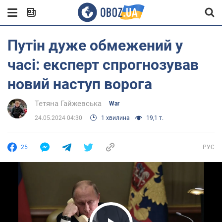
Путін дуже обмежений у
часі: експерт спрогнозував
новий наступ ворога
Тетяна Гайжевська
War
24.05.2024 04:30
1 хвилина
19,1 т.
25
РУС