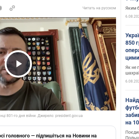
Яким б
Читать на русском
6.08.20
Укра
850 г
опера
цими
Як не 
Play Video
шахра
6.08.20
Найд
футб
заби
на 10
Віде
Поєдин
сі головного — підпишіться на Новини на
Польщ