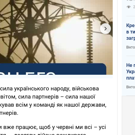
рак
2
Кре
в т
заг
лог
Вікт
Не 
Укр
пла
Вікт
сила українського народу, військова
світом, сила партнерів – сила нашої
кував всім у команді як нашої держави,
тнерів.
 вже працює, щоб у червні ми всі – усі