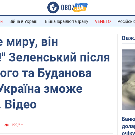
ни
Війна в Україні
Війна Ізраїлю та Ірану
VENETO
Російськ
Важ
е миру, він
" Зеленський після
кого та Буданова
 Україна зможе
 Відео
Банк
дола
199,2 т.
очік