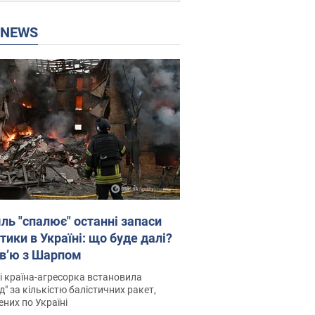
P NEWS
ль "спалює" останні запаси
тики в Україні: що буде далі?
рв’ю з Шарпом
і країна-агресорка встановила
д" за кількістю балістичних ракет,
них по Україні