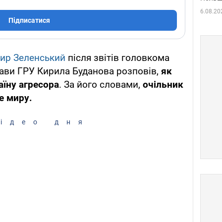
6.08.20
Підписатися
ир Зеленський
після звітів головкома
ави ГРУ Кирила Буданова розповів,
як
аїну агресора
. За його словами,
очільник
е миру.
ідео дня