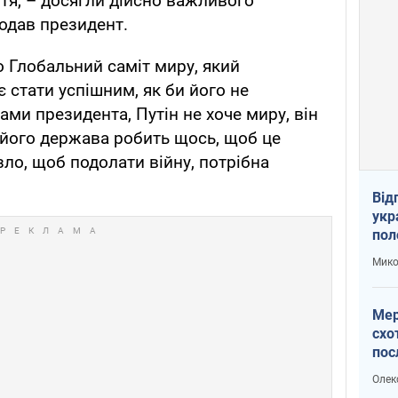
иття, – досягли дійсно важливого
додав президент.
о Глобальний саміт миру, який
є стати успішним, як би його не
ами президента, Путін не хоче миру, він
 його держава робить щось, щоб це
зло, щоб подолати війну, потрібна
Від
укр
пол
укр
Мико
Мер
схо
пос
укр
Олек