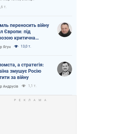
етний терор
,6 т.
мль переносить війну
ил Європи: під
розою критична
істика
13,0 т.
ор Ягун
помста, а стратегія:
аїна змушує Росію
тити за війну
1,1 т.
ор Андрусів