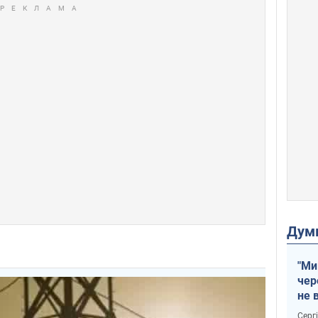
Дум
"Ми
чер
не 
зне
Серг