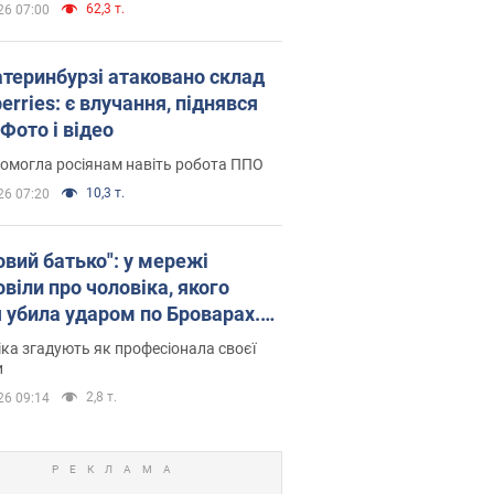
62,3 т.
26 07:00
атеринбурзі атаковано склад
erries: є влучання, піднявся
Фото і відео
омогла росіянам навіть робота ППО
10,3 т.
26 07:20
овий батько": у мережі
віли про чоловіка, якого
я убила ударом по Броварах.
ка згадують як професіонала своєї
и
2,8 т.
26 09:14