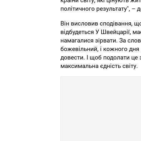
країни світу, які цінують ж
політичного результату", – 
Він висловив сподівання, щ
відбудеться У Швейцарії, ма
намагалися зірвати. За слов
божевільний, і кожного дня
довести. І щоб подолати це 
максимальна єдність світу.