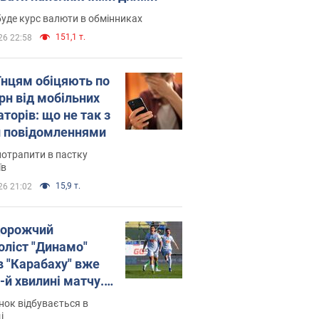
уде курс валюти в обмінниках
151,1 т.
26 22:58
їнцям обіцяють по
рн від мобільних
торів: що не так з
 повідомленнями
потрапити в пастку
їв
15,9 т.
26 21:02
орожчий
оліст "Динамо"
в "Карабаху" вже
-й хвилині матчу.
о
ок відбувається в
і