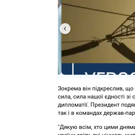
Зокрема він підкреслив, що 
сила, сила нашої єдності зі 
дипломатії. Президент подя
так і в командах держав-пар
"Дякую всім, хто цими днями