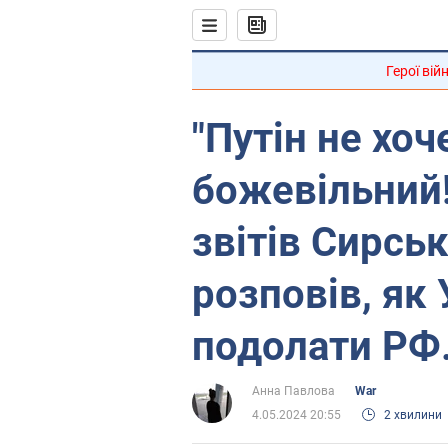
Герої вій
"Путін не хоч
божевільний!
звітів Сирсь
розповів, як
подолати РФ.
Анна Павлова
War
4.05.2024 20:55
2 хвилини