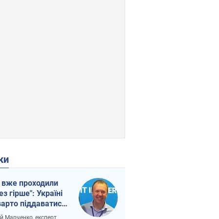
ки
 вже проходили
ез гірше": Україні
варто піддаватися
вірі через
ій Марченко, експерт