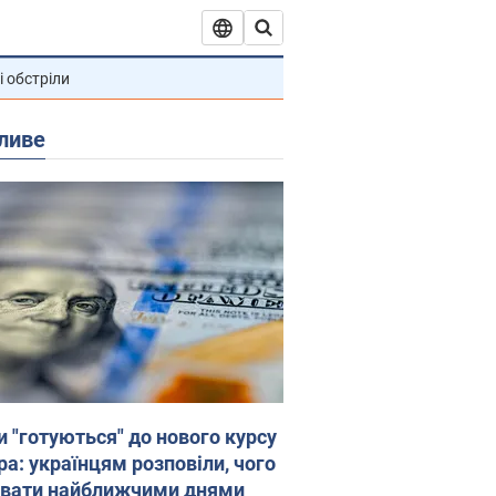
і обстріли
ливе
и "готуються" до нового курсу
ра: українцям розповіли, чого
увати найближчими днями