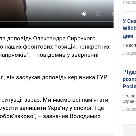
7.08.20
У Єк
Wildb
дим. 
ала доповідь Олександра Сирського.
Не доп
о наших фронтових позицій, конкретних
7.08.20
 напрямків", – повідомив у зверненні
"Чуд
ня, він заслухав доповідь керівника ГУР
розпо
Росі
Фото
Чолові
ситуації зараз. Ми маємо всі памʼятати,
справ
сити залишити Україну у спокої. І це –
7.08.20
 обовʼязково", – зазначив Володимир