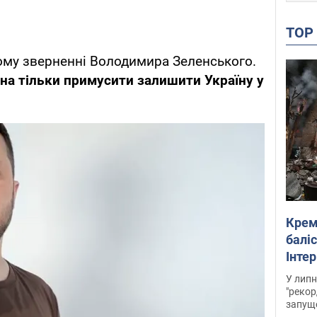
TO
ому зверненні Володимира Зеленського.
на тільки примусити залишити Україну у
Крем
баліс
Інте
У липн
"рекор
запуще