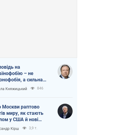
повідь на
аїнофобію – не
онофобія, а сильна
аїнська держава
846
ла Княжицький
 Москви раптово
тів миру, як стають
лом у США й нові
аїнські топ-рейтинги
3,9 т.
сандр Кірш