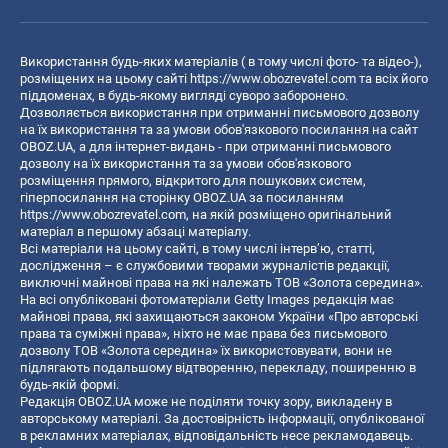
Використання будь-яких матеріалів ( в тому числі фото- та відео-),
розміщених на цьому сайті
https://www.obozrevatel.com
та всіх його
піддоменах, в будь-якому вигляді суворо заборонено.
Дозволяється використання при отриманні письмового дозволу
на їх використання та за умови обов'язкового посилання на сайт
OBOZ.UA, а для інтернет-видань - при отриманні письмового
дозволу на їх використання та за умови обов'язкового
розміщення прямого, відкритого для пошукових систем,
гіперпосилання на сторінку OBOZ.UA за посиланням
https://www.obozrevatel.com
, на якій розміщено оригінальний
матеріал в першому абзаці матеріалу.
Всі матеріали на цьому сайті, в тому числі інтерв’ю, статті,
дослідження – є службовими творами журналістів редакції,
виключні майнові права на які належать ТОВ «Золота середина».
На всі опубліковані фотоматеріали Getty Images редакція має
майнові права, які захищаються законом України «Про авторські
права та суміжні права», ніхто не має права без письмового
дозволу ТОВ «Золота середина» їх використовувати, вони не
підлягають подальшому відтворенню, перекладу, поширенню в
будь-якій формі.
Редакція OBOZ.UA може не поділяти точку зору, викладену в
авторському матеріалі. За достовірність інформації, опублікованої
в рекламних матеріалах, відповідальність несе рекламодавець.