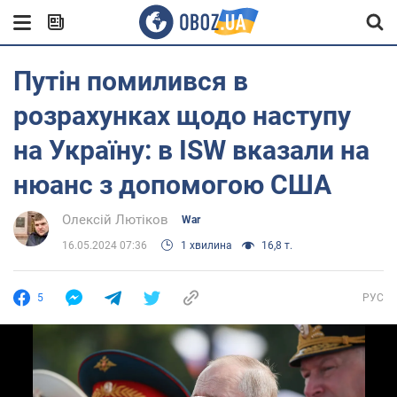
Путін помилився в
розрахунках щодо наступу
на Україну: в ISW вказали на
нюанс з допомогою США
Олексій Лютіков
War
16.05.2024 07:36
1 хвилина
16,8 т.
5
РУС