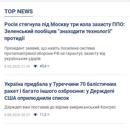
TOP NEWS
Росія стягнула під Москву три кола захисту ППО:
Зеленський пообіцяв "знаходити технології"
протидії
Президент заявив, що навіть посилена система
протиповітряної оборони РФ не гарантує захисту від
українських ударів
45,6 т.
8.08.2026 21:30
Україна придбала у Туреччини 70 балістичних
ракет і багато іншого озброєння: у Держдепі
США оприлюднили список
Держдеп вже поставив до відома американський Конгрес
11,2 т.
8.08.2026 20:37