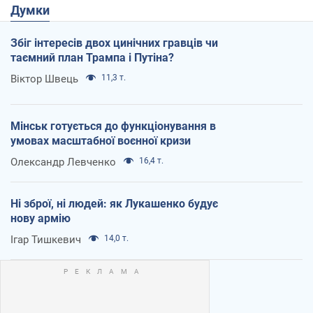
Думки
Збіг інтересів двох цинічних гравців чи
таємний план Трампа і Путіна?
Віктор Швець
11,3 т.
Мінськ готується до функціонування в
умовах масштабної воєнної кризи
Олександр Левченко
16,4 т.
Ні зброї, ні людей: як Лукашенко будує
нову армію
Ігар Тишкевич
14,0 т.