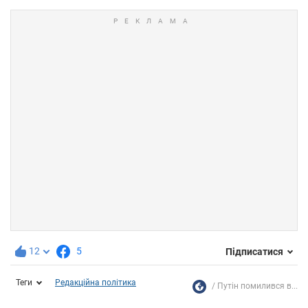
12
5
Підписатися
Теги
Редакційна політика
Путін помилився в...