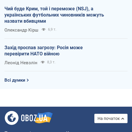
Чий буде Крим, той і переможе (NSJ), а
українських футбольних чиновників можуть
назвати вбивцями
Олександр Кірш
6,9 т.
Захід проспав загрозу: Росія може
перевірити НАТО війною
Леонід Невзлін
8,3 т.
Всі думки
На початок