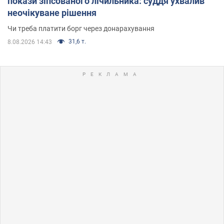
покази зіпсованого лічильника: суддя ухвалив
неочікуване рішення
Чи треба платити борг через донарахування
31,6 т.
8.08.2026 14:43