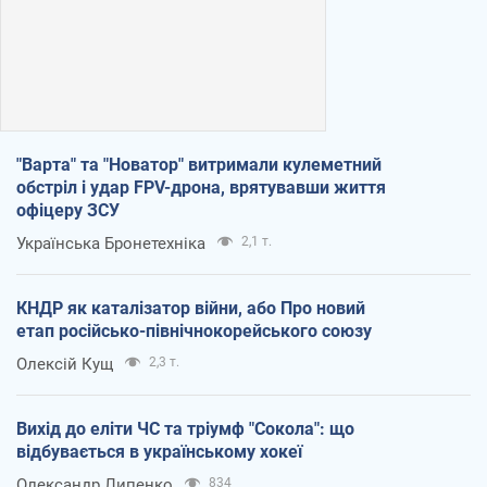
"Варта" та "Новатор" витримали кулеметний
обстріл і удар FPV-дрона, врятувавши життя
офіцеру ЗСУ
Українська Бронетехніка
2,1 т.
КНДР як каталізатор війни, або Про новий
етап російсько-північнокорейського союзу
Олексій Кущ
2,3 т.
Вихід до еліти ЧС та тріумф "Сокола": що
відбувається в українському хокеї
Олександр Липенко
834