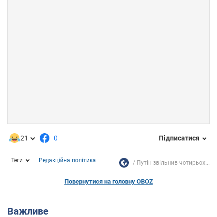
21
0
Підписатися
Теги
Редакційна політика
Путін звільнив чотирьох...
Повернутися на головну OBOZ
Важливе