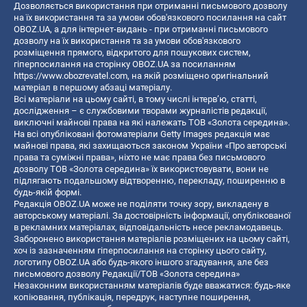
Дозволяється використання при отриманні письмового дозволу
на їх використання та за умови обов'язкового посилання на сайт
OBOZ.UA, а для інтернет-видань - при отриманні письмового
дозволу на їх використання та за умови обов'язкового
розміщення прямого, відкритого для пошукових систем,
гіперпосилання на сторінку OBOZ.UA за посиланням
https://www.obozrevatel.com
, на якій розміщено оригінальний
матеріал в першому абзаці матеріалу.
Всі матеріали на цьому сайті, в тому числі інтерв’ю, статті,
дослідження – є службовими творами журналістів редакції,
виключні майнові права на які належать ТОВ «Золота середина».
На всі опубліковані фотоматеріали Getty Images редакція має
майнові права, які захищаються законом України «Про авторські
права та суміжні права», ніхто не має права без письмового
дозволу ТОВ «Золота середина» їх використовувати, вони не
підлягають подальшому відтворенню, перекладу, поширенню в
будь-якій формі.
Редакція OBOZ.UA може не поділяти точку зору, викладену в
авторському матеріалі. За достовірність інформації, опублікованої
в рекламних матеріалах, відповідальність несе рекламодавець.
Заборонено використання матеріалів розміщених на цьому сайті,
хоч із зазначенням гіперпосилання на сторінку цього сайту,
логотипу OBOZ.UA або будь-якого іншого згадування, але без
письмового дозволу Редакції/ТОВ «Золота середина»
Незаконним використанням матеріалів буде вважатися: будь-яке
копiювання, публiкацiя, передрук, наступне поширення,