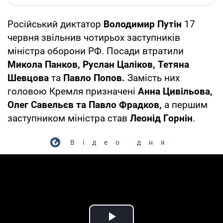
Російський диктатор
Володимир Путін
17
червня звільнив чотирьох заступників
міністра оборони РФ. Посади втратили
Микола Панков, Руслан Цаліков, Тетяна
Шевцова
та
Павло Попов.
Замість них
головою Кремля призначені
Анна Цивільова,
Олег Савельєв та Павло Фрадков,
а першим
заступником міністра став
Леонід Горнін
.
Відео дня