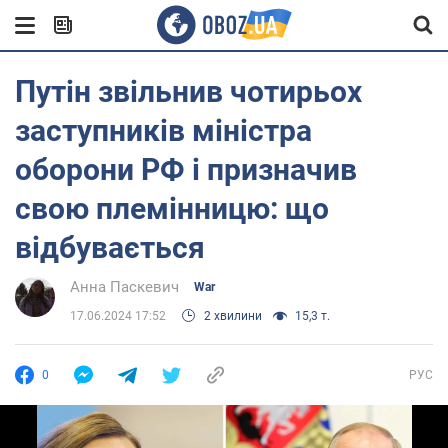
Путін звільнив чотирьох
заступників міністра
оборони РФ і призначив
свою племінницю: що
відбувається
Анна Паскевич
War
17.06.2024 17:52
2 хвилини
15,3 т.
0
РУС