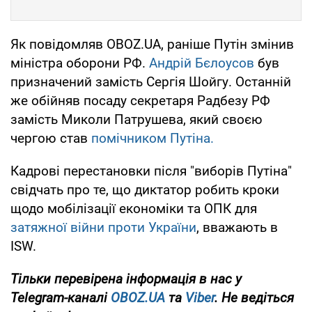
Як повідомляв OBOZ.UA, раніше Путін змінив
міністра оборони РФ.
Андрій Бєлоусов
був
призначений замість Сергія Шойгу. Останній
же обійняв посаду секретаря Радбезу РФ
замість Миколи Патрушева, який своєю
чергою став
помічником Путіна.
Кадрові перестановки після "виборів Путіна"
свідчать про те, що диктатор робить кроки
щодо мобілізації економіки та ОПК для
затяжної війни проти України
, вважають в
ISW.
Тільки
перевірена інформація в нас у
Telegram-каналі
OBOZ.UA
та
Viber
. Не ведіться