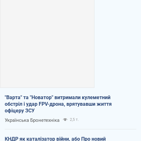
"Варта" та "Новатор" витримали кулеметний
обстріл і удар FPV-дрона, врятувавши життя
офіцеру ЗСУ
Українська Бронетехніка
2,5 т.
КНДР як каталізатор війни, або Про новий