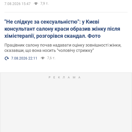
7,9 т.
7.08.2026 15:47
"Не слідкує за сексуальністю": у Києві
консультант салону краси образив жінку після
хімієтерапії, розгорівся скандал. Фото
Працівник салону почав надавати оцінку зовнішності жінки,
сказавши, що вона носить "чоловічу стрижку"
7,6 т.
7.08.2026 22:11