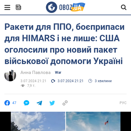
Ракети для ППО, боєприпаси
для HIMARS і не лише: США
оголосили про новий пакет
військової допомоги Україні
Анна Павлова
War
3.07.2024 21:21
3.07.2024 21:21
3 хвилини
7,9 т.
47
РУС