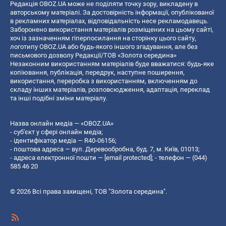
Редакція OBOZ.UA може не поділяти точку зору, викладену в
авторському матеріалі. За достовірність інформації, опублікованої
в рекламних матеріалах, відповідальність несе рекламодавець.
Заборонено використання матеріалів розміщених на цьому сайті,
хоч із зазначенням гіперпосилання на сторінку цього сайту,
логотипу OBOZ.UA або будь-якого іншого згадування, але без
письмового дозволу Редакції/ТОВ «Золота середина»
Незаконним використанням матеріалів буде вважатися: будь-яке
копiювання, публiкацiя, передрук, наступне поширення,
використання, переробка з використанням, включенням до
складу інших матеріалів, розповсюдження, адаптація, переклад
та інші подібні зміни матеріалу.
Назва онлайн медіа — «OBOZ.UA»
- суб'єкт у сфері онлайн медіа;
- ідентифікатор медіа — R40-06156;
- поштова адреса — вул. Деревообробна, буд. 7, м. Київ, 01013;
- адреса електронної пошти —
[email protected]
; - телефон — (044)
585 46 20
© 2026 Всі права захищені, ТОВ "Золота середина".