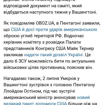
відповідний документ на саміті, який
відбудеться наступного тижня у Вашингтоні.
Як повідомляв OBOZ.UA, в Пентагоні заявили,
що
США й досі проти ударів американською
зброєю углиб територій РФ. Водночас
керівник комітету з розвідки Палати
представників Конгресу США Майк Тернер
закликав
надати такий дозвіл
Україні.
Це
дало б ЗСУ можливість бити по актуальних
військових цілях противника, пояснив він.
Нагадаємо також, 2 липня Умєров у
Вашингтоні зустрівся з головою Пентагону
Ллойдом Остіном, під час зустрічі
американський міністр анонсував
новий
великий пакет допомоги США
більше ніж на