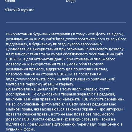
Краса
Мода
Жіночий журнал
Використання будь-яких матеріалів ( в тому числі фото- та відео-),
розміщених на цьому сайті
https://www.obozrevatel.com
та всіх його
піддоменах, в будь-якому вигляді суворо заборонено.
Дозволяється використання при отриманні письмового дозволу
на їх використання та за умови обов'язкового посилання на сайт
OBOZ.UA, а для інтернет-видань - при отриманні письмового
дозволу на їх використання та за умови обов'язкового
розміщення прямого, відкритого для пошукових систем,
гіперпосилання на сторінку OBOZ.UA за посиланням
https://www.obozrevatel.com
, на якій розміщено оригінальний
матеріал в першому абзаці матеріалу.
Всі матеріали на цьому сайті, в тому числі інтерв’ю, статті,
дослідження – є службовими творами журналістів редакції,
виключні майнові права на які належать ТОВ «Золота середина».
На всі опубліковані фотоматеріали Getty Images редакція має
майнові права, які захищаються законом України «Про авторські
права та суміжні права», ніхто не має права без письмового
дозволу ТОВ «Золота середина» їх використовувати, вони не
підлягають подальшому відтворенню, перекладу, поширенню в
будь-якій формі.