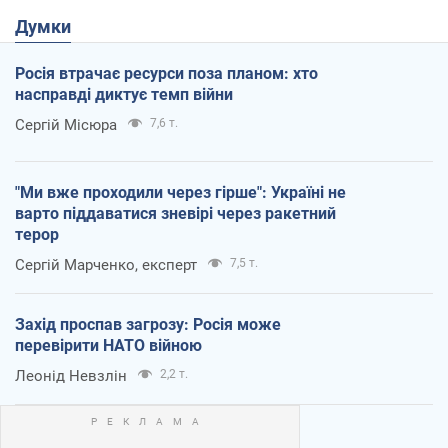
Думки
Росія втрачає ресурси поза планом: хто
насправді диктує темп війни
Сергій Місюра
7,6 т.
"Ми вже проходили через гірше": Україні не
варто піддаватися зневірі через ракетний
терор
Сергій Марченко, експерт
7,5 т.
Захід проспав загрозу: Росія може
перевірити НАТО війною
Леонід Невзлін
2,2 т.