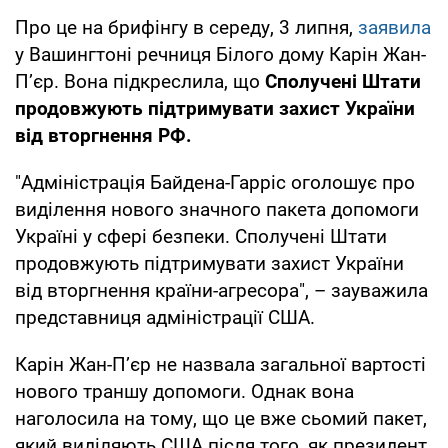
Про це на брифінгу в середу, 3 липня,
заявила
у Вашингтоні речниця Білого дому Карін Жан-
П’єр. Вона підкреслила, що
Сполучені Штати
продовжують підтримувати захист України
від вторгнення РФ.
"Адміністрація Байдена-Гарріс оголошує про
виділення нового значного пакета допомоги
Україні у сфері безпеки. Сполучені Штати
продовжують підтримувати захист України
від вторгнення країни-агресора", – зауважила
представниця адміністрації США.
Карін Жан-П’єр не назвала загальної вартості
нового траншу допомоги. Однак вона
наголосила на тому, що це вже сьомий пакет,
який виділяють США після того, як президент