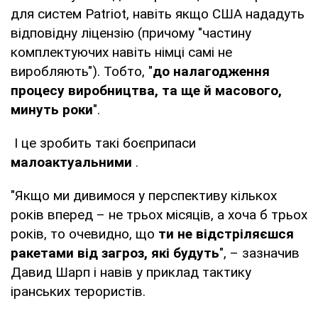
для систем Patriot, навіть якщо США нададуть
відповідну ліцензію (причому "частину
комплектуючих навіть німці самі не
виробляють"). Тобто, "
до налагодження
процесу виробництва, та ще й масового,
минуть роки
".
І це зробить такі боєприпаси
малоактуальними
.
"Якщо ми дивимося у перспективу кількох
років вперед – не трьох місяців, а хоча б трьох
років, то очевидно, що
ти не відстріляєшся
ракетами від загроз, які будуть
", – зазначив
Давид Шарп і навів у приклад тактику
іранських терористів.