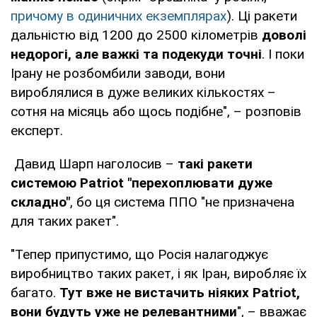
причому в одиничних екземплярах
). Ці ракети
дальністю від 1200 до 2500 кілометрів
доволі
недорогі, але важкі та подекуди точні
. І поки
Ірану не розбомбили заводи, вони
вироблялися в дуже великих кількостях –
сотня на місяць або щось подібне", – розповів
експерт.
Давид Шарп наголосив –
такі ракети
системою Рatriot "перехоплювати дуже
складно"
, бо ця система ППО "не призначена
для таких ракет".
"Тепер припустимо, що Росія налагоджує
виробництво таких ракет, і як Іран, виробляє їх
багато.
Тут вже не вистачить ніяких Patriot,
вони будуть уже не релевантними
", – вважає