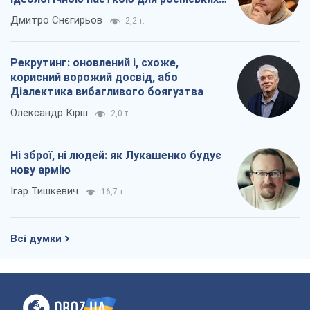
окупантів
Дмитро Снєгирьов
2,2 т.
Рекрутинг: оновлений і, схоже,
корисний ворожий досвід, або
Діалектика вибагливого боягузтва
Олександр Кірш
2,0 т.
Ні зброї, ні людей: як Лукашенко будує
нову армію
Ігар Тишкевич
16,7 т.
Всі думки