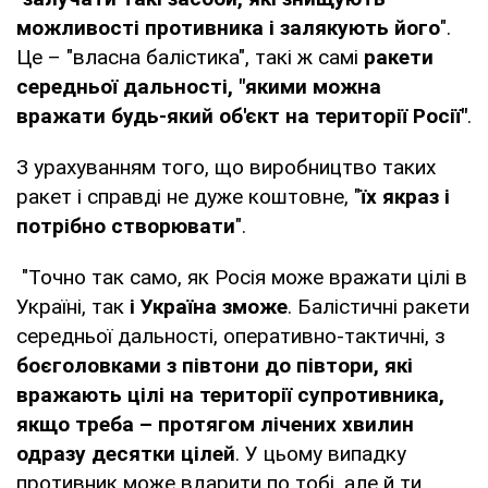
можливості противника і залякують його
".
Це – "власна балістика", такі ж самі
ракети
середньої дальності, "якими можна
вражати будь-який об'єкт на території Росії"
.
З урахуванням того, що виробництво таких
ракет і справді не дуже коштовне, "
їх якраз і
потрібно створювати
".
"Точно так само, як Росія може вражати цілі в
Україні, так
і Україна зможе
. Балістичні ракети
середньої дальності, оперативно-тактичні, з
боєголовками з півтони до півтори, які
вражають цілі на території супротивника,
якщо треба – протягом лічених хвилин
одразу десятки цілей
. У цьому випадку
противник може вдарити по тобі, але й ти