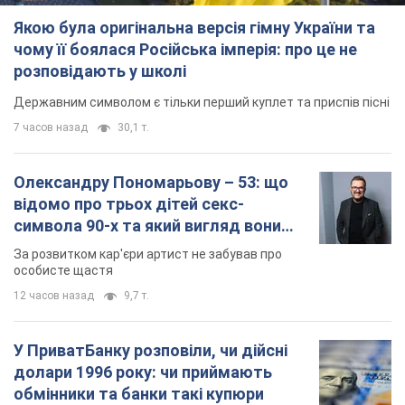
Якою була оригінальна версія гімну України та
чому її боялася Російська імперія: про це не
розповідають у школі
Державним символом є тільки перший куплет та приспів пісні
7 часов назад
30,1 т.
Олександру Пономарьову – 53: що
відомо про трьох дітей секс-
символа 90-х та який вигляд вони
мають
За розвитком кар'єри артист не забував про
особисте щастя
12 часов назад
9,7 т.
У ПриватБанку розповіли, чи дійсні
долари 1996 року: чи приймають
обмінники та банки такі купюри