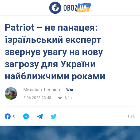
Рatriot – не панацея:
ізраїльський експерт
звернув увагу на нову
загрозу для України
найближчими роками
Михайло Левакін
War
3.06.2026 23:48
6,1 т.
0
РУС