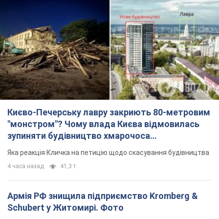
Києво-Печерську лавру закриють 80-метровим
"монстром"? Чому влада Києва відмовилась
зупиняти будівництво хмарочоса
"московського вірянина"
Яка реакція Кличка на петицію щодо скасування будівництва
4 часа назад
41,3 т.
Армія РФ знищила підприємство Kromberg &
Schubert у Житомирі. Фото