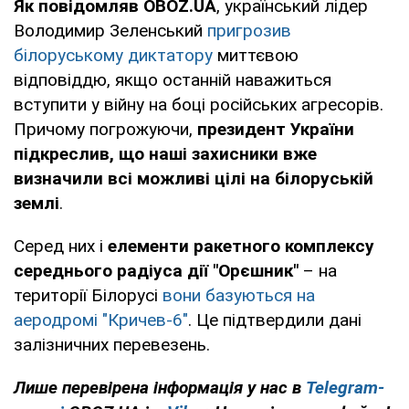
Як повідомляв OBOZ.UA
, український лідер
Володимир Зеленський
пригрозив
білоруському диктатору
миттєвою
відповіддю, якщо останній наважиться
вступити у війну на боці російських агресорів.
Причому погрожуючи,
президент України
підкреслив, що наші захисники вже
визначили всі можливі цілі на білоруській
землі
.
Серед них і
елементи ракетного комплексу
середнього радіуса дії "Орєшник"
– на
території Білорусі
вони базуються на
аеродромі "Кричев-6"
. Це підтвердили дані
залізничних перевезень.
Лише перевірена інформація у нас в
Telegram-