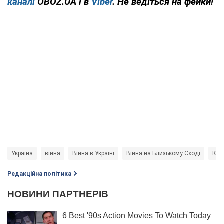
каналі
OBOZ.UA і в
Viber
. Не ведіться на фейки!
Україна
війна
Війна в Україні
Війна на Близькому Сході
Кон
Редакційна політика