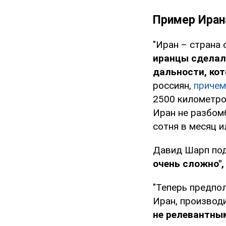
Пример Иран
"Иран – страна
иранцы сделал
дальности, кот
россиян,
причем
2500 километр
Иран не разбом
сотня в месяц и
Давид Шарп по
очень сложно",
"Теперь предпол
Иран, производи
не релевантны