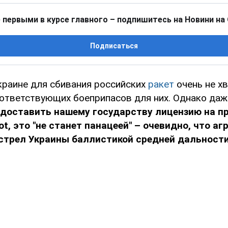
 первыми в курсе главного – подпишитесь на Новини на
Подписаться
Украине для сбивания российских
ракет
очень не х
соответствующих боеприпасов для них. Однако да
едоставить нашему государству лицензию на п
ot, это "не станет панацеей" – очевидно, что а
бстрел Украины баллистикой средней дальност