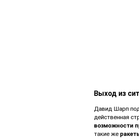
Выход из си
Давид Шарп под
действенная стр
возможности п
такие же
ракет