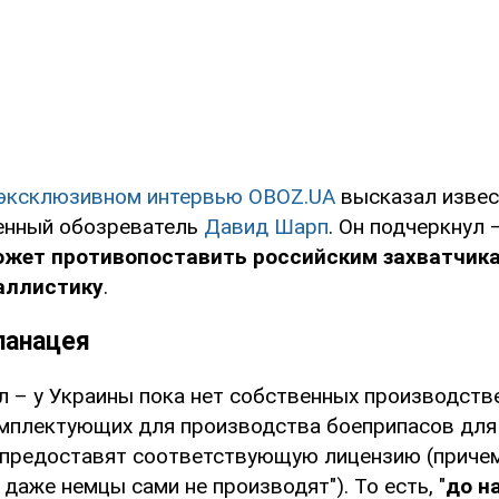
эксклюзивном интервью OBOZ.UA
высказал изве
енный обозреватель
Давид Шарп
. Он подчеркнул 
ожет противопоставить российским захватчик
аллистику
.
 панацея
л – у Украины пока нет собственных производств
мплектующих для производства боеприпасов для с
предоставят соответствующую лицензию (причем
аже немцы сами не производят"). То есть, "
до н