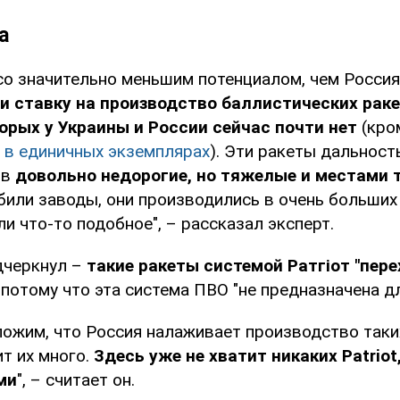
а
 со значительно меньшим потенциалом, чем Россия
и ставку на производство баллистических раке
орых у Украины и России сейчас почти нет
(кро
 в единичных экземплярах
). Эти ракеты дальност
ов
довольно недорогие, но тяжелые и местами 
били заводы, они производились в очень больших
ли что-то подобное", – рассказал эксперт.
дчеркнул –
такие ракеты системой Ратгіот "пер
потому что эта система ПВО "не предназначена дл
ожим, что Россия налаживает производство таких
т их много.
Здесь уже не хватит никаких Patriot
ми
", – считает он.