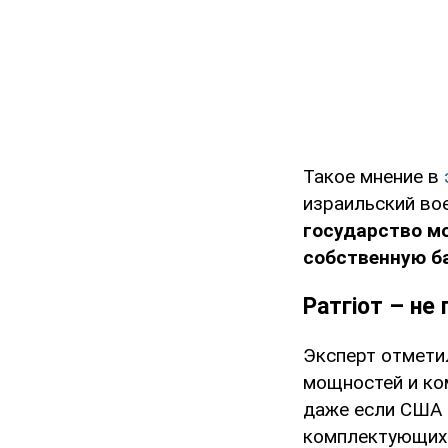
Такое мнение в
израильский во
государство м
собственную б
Ратгіот – не
Эксперт отмети
мощностей и ко
даже если США 
комплектующих д