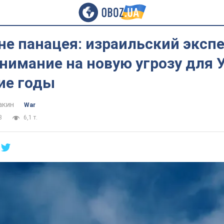
 не панацея: израильский эксп
нимание на новую угрозу для 
ие годы
акин
War
8
6,1 т.