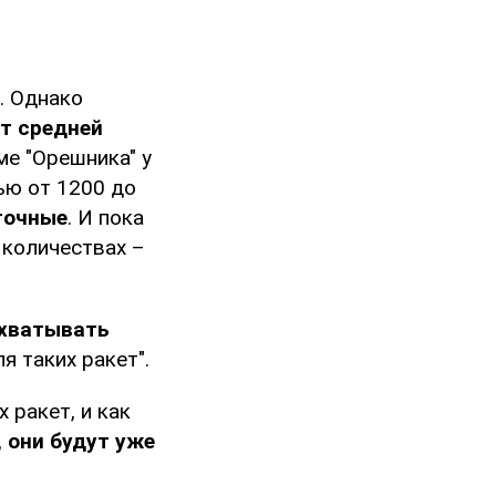
. Однако
т средней
ме "Орешника" у
ью от 1200 до
точные
. И пока
 количествах –
ехватывать
я таких ракет".
 ракет, и как
, они будут уже