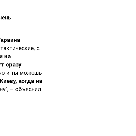
чень
Украина
тактические, с
и на
ут сразу
 но и ты можешь
Киеву, когда на
ну", – объяснил