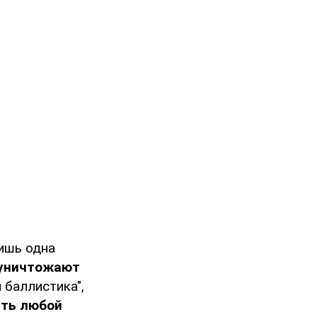
лишь одна
 уничтожают
я баллистика",
ать любой