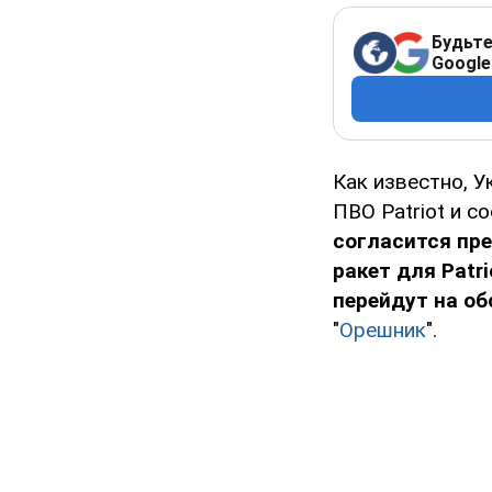
Будьте
Google
Как известно, 
ПВО Patriot и 
согласится пр
ракет для Patri
перейдут на о
"
Орешник
".