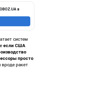
 OBOZ.UA в
ватает систем
же
если США
роизводство
грессоры просто
и
вроде ракет