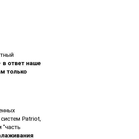
стный
–
в ответ наше
ам только
енных
истем Patriot,
 "часть
алаживания