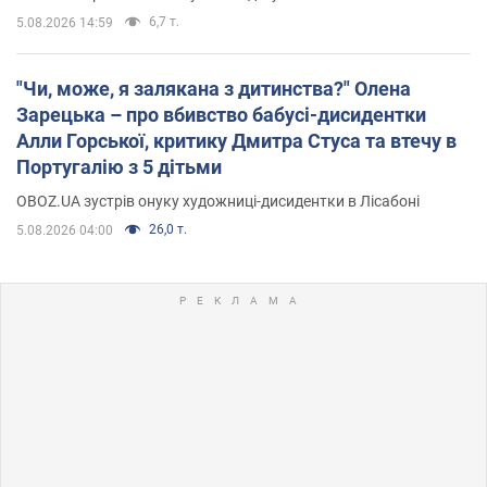
6,7 т.
5.08.2026 14:59
"Чи, може, я залякана з дитинства?" Олена
Зарецька – про вбивство бабусі-дисидентки
Алли Горської, критику Дмитра Стуса та втечу в
Португалію з 5 дітьми
OBOZ.UA зустрів онуку художниці-дисидентки в Лісабоні
26,0 т.
5.08.2026 04:00