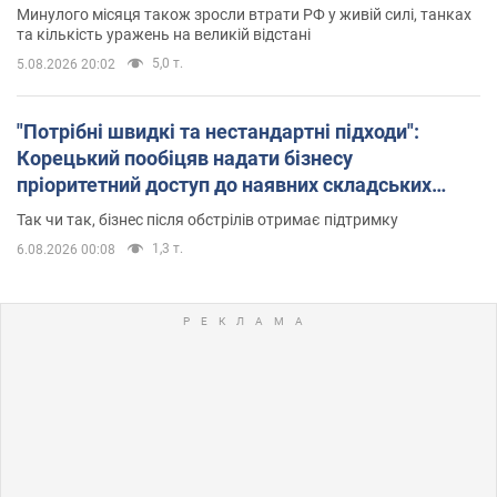
Минулого місяця також зросли втрати РФ у живій силі, танках
та кількість уражень на великій відстані
5,0 т.
5.08.2026 20:02
"Потрібні швидкі та нестандартні підходи":
Корецький пообіцяв надати бізнесу
пріоритетний доступ до наявних складських
приміщень
Так чи так, бізнес після обстрілів отримає підтримку
1,3 т.
6.08.2026 00:08