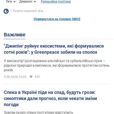
Теги
Джерело
Редакційна політика
Разючі паралелі між...
Повернутися на головну OBOZ
Важливе
"Джипінг руйнує екосистеми, які формувалися
сотні років": у Greenpeace забили на сполох
У високогір'ї розташовані альпійські та субальпійські луки –
рідкісні природні комплекси, які формувалися протягом сотень
років
642
5.08.2026 23:00
Спека в Україні піде на спад, будуть грози:
синоптики дали прогноз, коли чекати зміни
погоди
Зовсім скоро спека поступово відступить