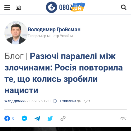
Володимир Гройсман
Експрем'єр-міністр України
Блог |
Разючі паралелі між
злочинами: Росія повторила
те, що колись зробили
нацисти
War / Думки
22.06.2026 12:00
1 хвилина
7,2 т.
0
РУС