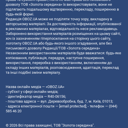
дозволу ТОВ «Золота середина» їх використовувати, вони не
підлягають подальшому відтворенню, перекладу, поширенню в
будь-якій формі.
Редакція OBOZ.UA може не поділяти точку зору, викладену в
авторському матеріалі. За достовірність інформації, опублікованої
в рекламних матеріалах, відповідальність несе рекламодавець.
Заборонено використання матеріалів розміщених на цьому сайті,
хоч із зазначенням гіперпосилання на сторінку цього сайту,
логотипу OBOZ.UA або будь-якого іншого згадування, але без
письмового дозволу Редакції/ТОВ «Золота середина»
Незаконним використанням матеріалів буде вважатися: будь-яке
копiювання, публiкацiя, передрук, наступне поширення,
використання, переробка з використанням, включенням до
складу інших матеріалів, розповсюдження, адаптація, переклад
та інші подібні зміни матеріалу.
Назва онлайн медіа — «OBOZ.UA»
- суб'єкт у сфері онлайн медіа;
- ідентифікатор медіа — R40-06156;
- поштова адреса — вул. Деревообробна, буд. 7, м. Київ, 01013;
- адреса електронної пошти —
[email protected]
; - телефон — (044)
585 46 20
© 2026 Всі права захищені, ТОВ "Золота середина".