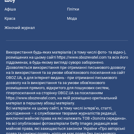
Афіша
Плітки
Краса
Мода
Жіночий журнал
Використання будь-яких матеріалів ( в тому числі фото- та відео-),
розміщених на цьому сайті
https://www.obozrevatel.com
та всіх його
піддоменах, в будь-якому вигляді суворо заборонено.
Дозволяється використання при отриманні письмового дозволу
на їх використання та за умови обов'язкового посилання на сайт
OBOZ.UA, а для інтернет-видань - при отриманні письмового
дозволу на їх використання та за умови обов'язкового
розміщення прямого, відкритого для пошукових систем,
гіперпосилання на сторінку OBOZ.UA за посиланням
https://www.obozrevatel.com
, на якій розміщено оригінальний
матеріал в першому абзаці матеріалу.
Всі матеріали на цьому сайті, в тому числі інтерв’ю, статті,
дослідження – є службовими творами журналістів редакції,
виключні майнові права на які належать ТОВ «Золота середина».
На всі опубліковані фотоматеріали Getty Images редакція має
майнові права, які захищаються законом України «Про авторські
права та суміжні права», ніхто не має права без письмового