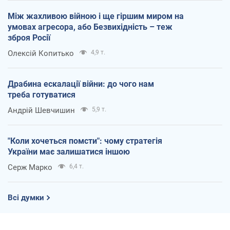
Між жахливою війною і ще гіршим миром на
умовах агресора, або Безвихідність – теж
зброя Росії
Олексій Копитько
4,9 т.
Драбина ескалації війни: до чого нам
треба готуватися
Андрій Шевчишин
5,9 т.
"Коли хочеться помсти": чому стратегія
України має залишатися іншою
Серж Марко
6,4 т.
Всі думки