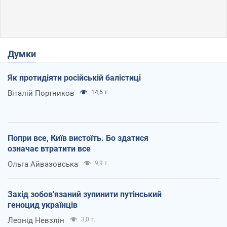
Думки
Як протидіяти російській балістиці
Віталій Портников
14,5 т.
Попри все, Київ вистоїть. Бо здатися
означає втратити все
Ольга Айвазовська
9,9 т.
Захід зобов'язаний зупинити путінський
геноцид українців
Леонід Невзлін
3,0 т.