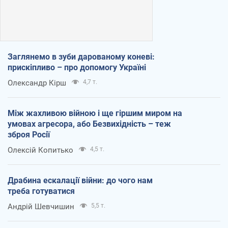
Заглянемо в зуби дарованому коневі:
прискіпливо – про допомогу Україні
Олександр Кірш
4,7 т.
Між жахливою війною і ще гіршим миром на
умовах агресора, або Безвихідність – теж
зброя Росії
Олексій Копитько
4,5 т.
Драбина ескалації війни: до чого нам
треба готуватися
Андрій Шевчишин
5,5 т.