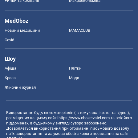
Ринки та компанії
Макроекономіка
MedOboz
Новини медицини
MAMACLUB
Covid
Шоу
Афіша
Плітки
Краса
Мода
Жіночий журнал
Використання будь-яких матеріалів ( в тому числі фото- та відео-),
розміщених на цьому сайті
https://www.obozrevatel.com
та всіх його
піддоменах, в будь-якому вигляді суворо заборонено.
Дозволяється використання при отриманні письмового дозволу
на їх використання та за умови обов'язкового посилання на сайт