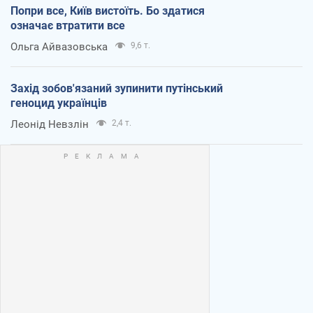
Попри все, Київ вистоїть. Бо здатися
означає втратити все
Ольга Айвазовська
9,6 т.
Захід зобов'язаний зупинити путінський
геноцид українців
Леонід Невзлін
2,4 т.