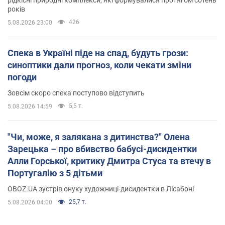
рідкісні природні комплекси, які формувалися протягом сотень
років
426
5.08.2026 23:00
Спека в Україні піде на спад, будуть грози:
синоптики дали прогноз, коли чекати зміни
погоди
Зовсім скоро спека поступово відступить
5,5 т.
5.08.2026 14:59
"Чи, може, я залякана з дитинства?" Олена
Зарецька – про вбивство бабусі-дисидентки
Алли Горської, критику Дмитра Стуса та втечу в
Португалію з 5 дітьми
OBOZ.UA зустрів онуку художниці-дисидентки в Лісабоні
25,7 т.
5.08.2026 04:00