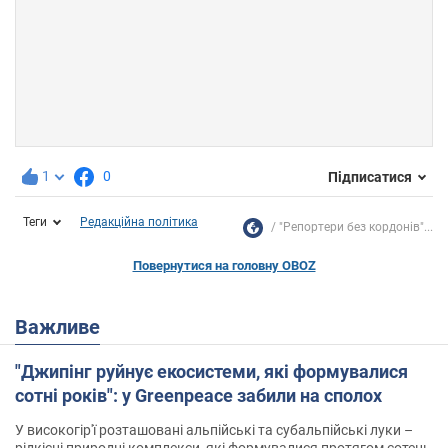
1
0
Підписатися
Теги
Редакційна політика
"Репортери без кордонів"...
Повернутися на головну OBOZ
Важливе
"Джипінг руйнує екосистеми, які формувалися
сотні років": у Greenpeace забили на сполох
У високогір'ї розташовані альпійські та субальпійські луки –