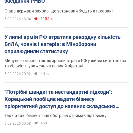
засідання РНБО
Глава держави заявив, що установки будуть атаковані
115,6 т.
5.08.2026 18:04
У липні армія РФ втратила рекордну кількість
БпЛА, човнів і катерів: в Міноборони
оприлюднили статистику
Минулого місяця також зросли втрати РФ у живій силі, танках
та кількість уражень на великій відстані
4,3 т.
5.08.2026 20:02
"Потрібні швидкі та нестандартні підходи":
Корецький пообіцяв надати бізнесу
пріоритетний доступ до наявних складських
приміщень
Так чи так, бізнес після обстрілів отримає підтримку
468
6.08.2026 00:08