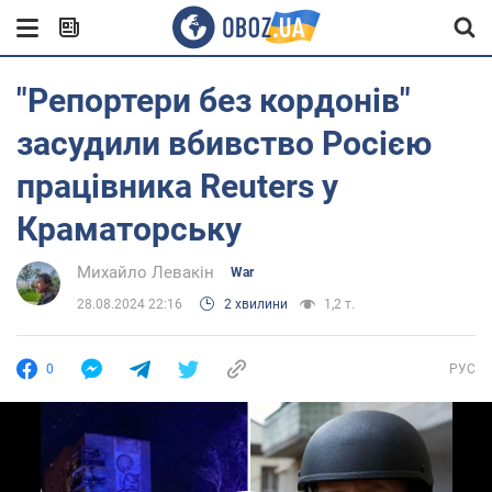
"Репортери без кордонів"
засудили вбивство Росією
працівника Reuters у
Краматорську
Михайло Левакін
War
28.08.2024 22:16
2 хвилини
1,2 т.
0
РУС