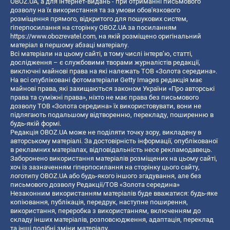
OBOZ.UA, а для інтернет-видань - при отриманні письмового
дозволу на їх використання та за умови обов'язкового
розміщення прямого, відкритого для пошукових систем,
гіперпосилання на сторінку OBOZ.UA за посиланням
https://www.obozrevatel.com
, на якій розміщено оригінальний
матеріал в першому абзаці матеріалу.
Всі матеріали на цьому сайті, в тому числі інтерв’ю, статті,
дослідження – є службовими творами журналістів редакції,
виключні майнові права на які належать ТОВ «Золота середина».
На всі опубліковані фотоматеріали Getty Images редакція має
майнові права, які захищаються законом України «Про авторські
права та суміжні права», ніхто не має права без письмового
дозволу ТОВ «Золота середина» їх використовувати, вони не
підлягають подальшому відтворенню, перекладу, поширенню в
будь-якій формі.
Редакція OBOZ.UA може не поділяти точку зору, викладену в
авторському матеріалі. За достовірність інформації, опублікованої
в рекламних матеріалах, відповідальність несе рекламодавець.
Заборонено використання матеріалів розміщених на цьому сайті,
хоч із зазначенням гіперпосилання на сторінку цього сайту,
логотипу OBOZ.UA або будь-якого іншого згадування, але без
письмового дозволу Редакції/ТОВ «Золота середина»
Незаконним використанням матеріалів буде вважатися: будь-яке
копiювання, публiкацiя, передрук, наступне поширення,
використання, переробка з використанням, включенням до
складу інших матеріалів, розповсюдження, адаптація, переклад
та інші подібні зміни матеріалу.