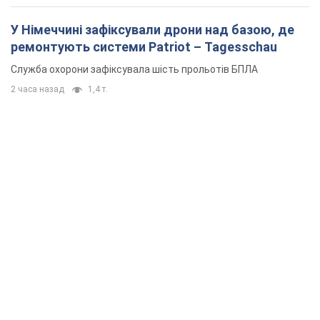
У Німеччині зафіксували дрони над базою, де
ремонтують системи Patriot – Tagesschau
Служба охорони зафіксувала шість прольотів БПЛА
2 часа назад
1,4 т.