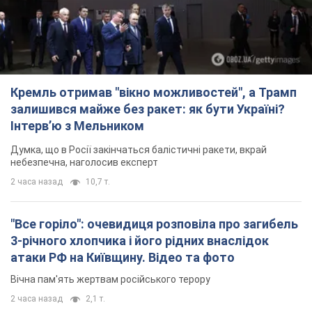
Кремль отримав "вікно можливостей", а Трамп
залишився майже без ракет: як бути Україні?
Інтерв’ю з Мельником
Думка, що в Росії закінчаться балістичні ракети, вкрай
небезпечна, наголосив експерт
2 часа назад
10,7 т.
"Все горіло": очевидиця розповіла про загибель
3-річного хлопчика і його рідних внаслідок
атаки РФ на Київщину. Відео та фото
Вічна пам'ять жертвам російського терору
2 часа назад
2,1 т.