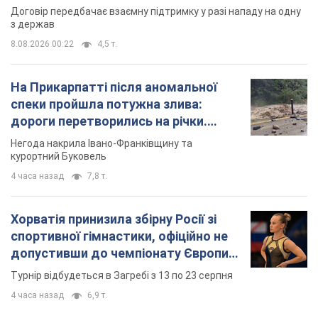
Договір передбачає взаємну підтримку у разі нападу на одну
з держав
8.08.2026 00:22
4,5 т.
На Прикарпатті після аномальної
спеки пройшла потужна злива:
дороги перетворились на річки.
Відео
Негода накрила Івано-Франківщину та
курортний Буковель
4 часа назад
7,8 т.
Хорватія принизила збірну Росії зі
спортивної гімнастики, офіційно не
допустивши до чемпіонату Європи
основних спортсменів
Турнір відбудеться в Загребі з 13 по 23 серпня
4 часа назад
6,9 т.