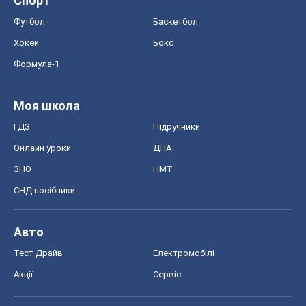
Спорт
Футбол
Баскетбол
Хокей
Бокс
Формула-1
Моя школа
ГДЗ
Підручники
Онлайн уроки
ДПА
ЗНО
НМТ
СНД посібники
Авто
Тест Драйв
Електромобілі
Акції
Сервіс