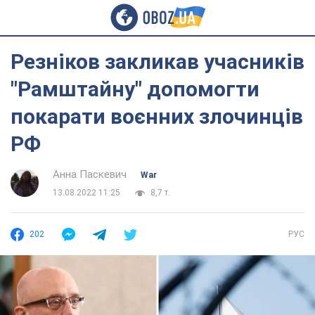
Резніков закликав учасників
"Рамштайну" допомогти
покарати воєнних злочинців
РФ
Анна Паскевич
War
13.08.2022 11:25
8,7 т.
202
РУС