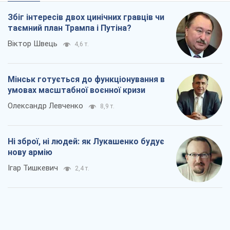
Збіг інтересів двох цинічних гравців чи
таємний план Трампа і Путіна?
Віктор Швець
4,6 т.
Мінськ готується до функціонування в
умовах масштабної воєнної кризи
Олександр Левченко
8,9 т.
Ні зброї, ні людей: як Лукашенко будує
нову армію
Ігар Тишкевич
2,4 т.