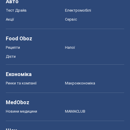
Авто
Тест Драйв
Електромобілі
Акції
Сервіс
Food Oboz
Рецепти
Напої
Дієти
Економіка
Ринки та компанії
Макроекономіка
MedOboz
Новини медицини
MAMACLUB