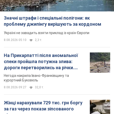
Значні штрафи і спеціальні полігони: як
проблему джипінгу вирішують за кордоном
Україні не завадить взяти приклад із країн Європи
8.08.2026 05:10
2,3 т.
На Прикарпатті після аномальної
спеки пройшла потужна злива:
дороги перетворились на річки.
Відео
Негода накрила Івано-Франківщину та
курортний Буковель
8.08.2026 09:27
32,0 т.
Жінці нарахували 729 тис. грн боргу
за газ через покази зіпсованого