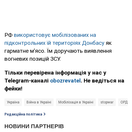
РФ
використовує мобілізованих на
підконтрольних їй територіях Донбасу
як
гарматне м'ясо. Їм доручають виявлення
вогневих позицій ЗСУ.
Тільки перевірена інформація у нас у
Telegram-каналі
obozrevatel
. Не ведіться на
фейки!
Україна
Війна в Україні
Мобілізація в Україні
stopwar
ОРДЛ
Редакційна політика