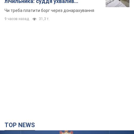
лічильника: суддя ухвалив
неочікуване рішення
Чи треба платити борг через донарахування
9 часов назад
31,3 т.
TOP NEWS