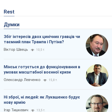
Rest
Думки
Збіг інтересів двох цинічних гравців чи
таємний план Трампа і Путіна?
Віктор Швець
10,5 т.
Мінськ готується до функціонування в
умовах масштабної воєнної кризи
Олександр Левченко
15,8 т.
Ні зброї, ні людей: як Лукашенко будує
нову армію
Ігар Тишкевич
13,5 т.