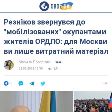
Резніков звернувся до
"мобілізованих" окупантами
жителів ОРДЛО: для Москви
ви лише витратний матеріал
Марина Погорілко
War
22.03.2022 13:59
3,8 т.
5
РУС