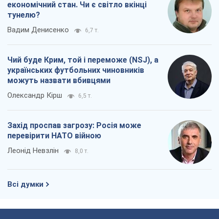
економічний стан. Чи є світло вкінці
тунелю?
Вадим Денисенко
6,7 т.
Чий буде Крим, той і переможе (NSJ), а
українських футбольних чиновників
можуть назвати вбивцями
Олександр Кірш
6,5 т.
Захід проспав загрозу: Росія може
перевірити НАТО війною
Леонід Невзлін
8,0 т.
Всі думки