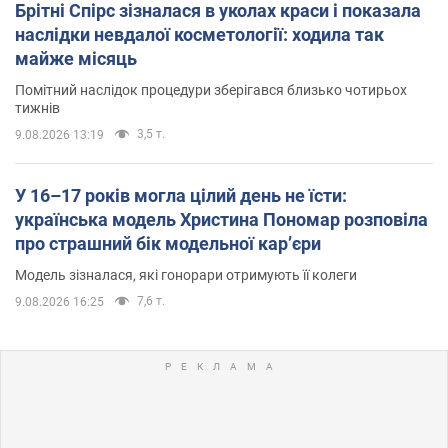
Брітні Спірс зізналася в уколах краси і показала
наслідки невдалої косметології: ходила так
майже місяць
Помітний наслідок процедури зберігався близько чотирьох
тижнів
3,5 т.
9.08.2026 13:19
У 16–17 років могла цілий день не їсти:
українська модель Христина Пономар розповіла
про страшний бік модельної кар’єри
Модель зізналася, які гонорари отримують її колеги
7,6 т.
9.08.2026 16:25