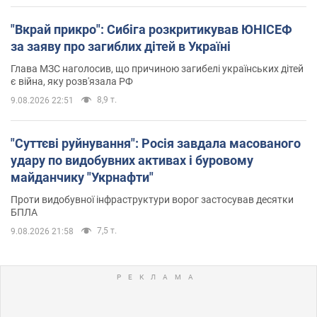
"Вкрай прикро": Сибіга розкритикував ЮНІСЕФ
за заяву про загиблих дітей в Україні
Глава МЗС наголосив, що причиною загибелі українських дітей
є війна, яку розв'язала РФ
8,9 т.
9.08.2026 22:51
"Суттєві руйнування": Росія завдала масованого
удару по видобувних активах і буровому
майданчику "Укрнафти"
Проти видобувної інфраструктури ворог застосував десятки
БПЛА
7,5 т.
9.08.2026 21:58