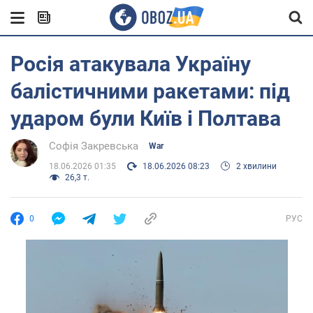
Росія атакувала Україну
балістичними ракетами: під
ударом були Київ і Полтава
Софія Закревська
War
18.06.2026 01:35
18.06.2026 08:23
2 хвилини
26,3 т.
0
РУС