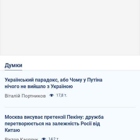
Думки
Український парадокс, або Чому у Путіна
нічого не вийшло з Україною
Віталій Портников
17,8 т.
Москва висуває претензії Пекіну: дружба
перетворюється на залежність Росії від
Китаю
Віктор Каспрук
14,2 т.