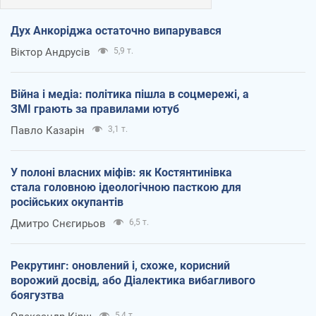
Дух Анкоріджа остаточно випарувався
Віктор Андрусів
5,9 т.
Війна і медіа: політика пішла в соцмережі, а
ЗМІ грають за правилами ютуб
Павло Казарін
3,1 т.
У полоні власних міфів: як Костянтинівка
стала головною ідеологічною пасткою для
російських окупантів
Дмитро Снєгирьов
6,5 т.
Рекрутинг: оновлений і, схоже, корисний
ворожий досвід, або Діалектика вибагливого
боягузтва
5,4 т.