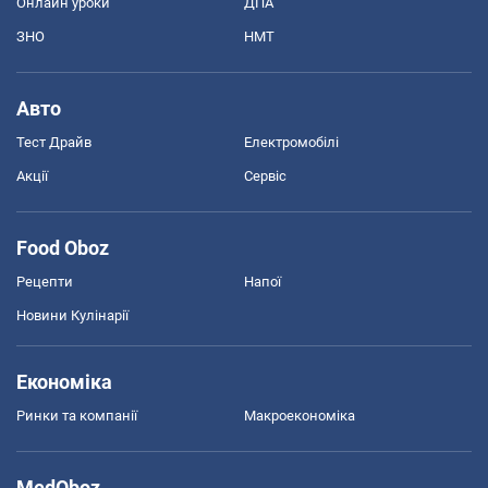
Онлайн уроки
ДПА
ЗНО
НМТ
Авто
Тест Драйв
Електромобілі
Акції
Сервіс
Food Oboz
Рецепти
Напої
Новини Кулінарії
Економіка
Ринки та компанії
Макроекономіка
MedOboz