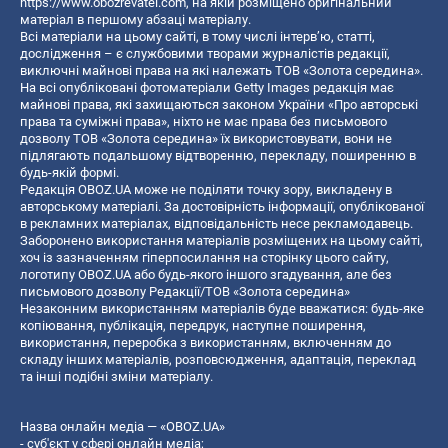
https://www.obozrevatel.com
, на якій розміщено оригінальний
матеріал в першому абзаці матеріалу.
Всі матеріали на цьому сайті, в тому числі інтерв’ю, статті,
дослідження – є службовими творами журналістів редакції,
виключні майнові права на які належать ТОВ «Золота середина».
На всі опубліковані фотоматеріали Getty Images редакція має
майнові права, які захищаються законом України «Про авторські
права та суміжні права», ніхто не має права без письмового
дозволу ТОВ «Золота середина» їх використовувати, вони не
підлягають подальшому відтворенню, перекладу, поширенню в
будь-якій формі.
Редакція OBOZ.UA може не поділяти точку зору, викладену в
авторському матеріалі. За достовірність інформації, опублікованої
в рекламних матеріалах, відповідальність несе рекламодавець.
Заборонено використання матеріалів розміщених на цьому сайті,
хоч із зазначенням гіперпосилання на сторінку цього сайту,
логотипу OBOZ.UA або будь-якого іншого згадування, але без
письмового дозволу Редакції/ТОВ «Золота середина»
Незаконним використанням матеріалів буде вважатися: будь-яке
копiювання, публiкацiя, передрук, наступне поширення,
використання, переробка з використанням, включенням до
складу інших матеріалів, розповсюдження, адаптація, переклад
та інші подібні зміни матеріалу.
Назва онлайн медіа — «OBOZ.UA»
- суб'єкт у сфері онлайн медіа;