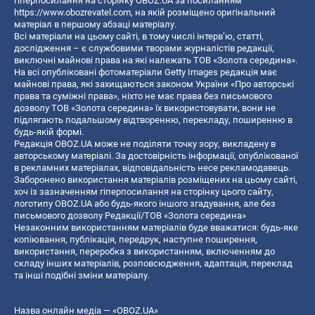
гіперпосилання на сторінку OBOZ.UA за посиланням
https://www.obozrevatel.com
, на якій розміщено оригінальний
матеріал в першому абзаці матеріалу.
Всі матеріали на цьому сайті, в тому числі інтерв’ю, статті,
дослідження – є службовими творами журналістів редакції,
виключні майнові права на які належать ТОВ «Золота середина».
На всі опубліковані фотоматеріали Getty Images редакція має
майнові права, які захищаються законом України «Про авторські
права та суміжні права», ніхто не має права без письмового
дозволу ТОВ «Золота середина» їх використовувати, вони не
підлягають подальшому відтворенню, перекладу, поширенню в
будь-якій формі.
Редакція OBOZ.UA може не поділяти точку зору, викладену в
авторському матеріалі. За достовірність інформації, опублікованої
в рекламних матеріалах, відповідальність несе рекламодавець.
Заборонено використання матеріалів розміщених на цьому сайті,
хоч із зазначенням гіперпосилання на сторінку цього сайту,
логотипу OBOZ.UA або будь-якого іншого згадування, але без
письмового дозволу Редакції/ТОВ «Золота середина»
Незаконним використанням матеріалів буде вважатися: будь-яке
копiювання, публiкацiя, передрук, наступне поширення,
використання, переробка з використанням, включенням до
складу інших матеріалів, розповсюдження, адаптація, переклад
та інші подібні зміни матеріалу.
Назва онлайн медіа — «OBOZ.UA»