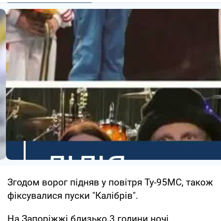
Згодом ворог підняв у повітря Ту-95МС, також
фіксувалися пуски "Калібрів".
На Запоріжжі близько 3 години ночі