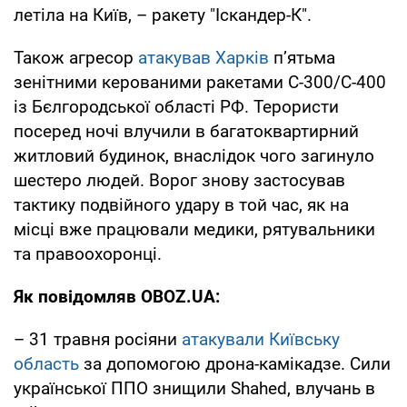
летіла на Київ, – ракету "Іскандер-К".
Також агресор
атакував Харків
п’ятьма
зенітними керованими ракетами С-300/С-400
із Бєлгородської області РФ. Терористи
посеред ночі влучили в багатоквартирний
житловий будинок, внаслідок чого загинуло
шестеро людей. Ворог знову застосував
тактику подвійного удару в той час, як на
місці вже працювали медики, рятувальники
та правоохоронці.
Як повідомляв OBOZ.UA:
– 31 травня росіяни
атакували Київську
область
за допомогою дрона-камікадзе. Сили
української ППО знищили Shahed, влучань в