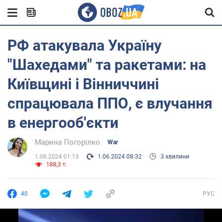
РФ атакувала Україну
"Шахедами" та ракетами: на
Київщині і Вінниччині
спрацювала ППО, є влучання
в енергооб'єкти
Марина Погорілко
War
1.06.2024 01:13
1.06.2024 08:32
3 хвилини
188,3 т.
40
РУС