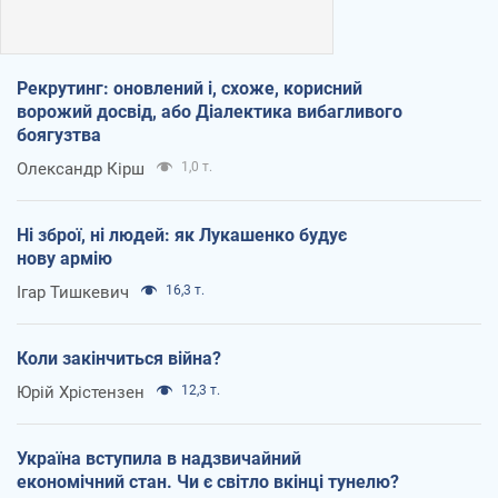
Рекрутинг: оновлений і, схоже, корисний
ворожий досвід, або Діалектика вибагливого
боягузтва
Олександр Кірш
1,0 т.
Ні зброї, ні людей: як Лукашенко будує
нову армію
Ігар Тишкевич
16,3 т.
Коли закінчиться війна?
Юрій Хрістензен
12,3 т.
Україна вступила в надзвичайний
економічний стан. Чи є світло вкінці тунелю?