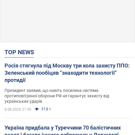
TOP NEWS
Росія стягнула під Москву три кола захисту ППО:
Зеленський пообіцяв "знаходити технології"
протидії
Президент заявив, що навіть посилена система
протиповітряної оборони РФ не гарантує захисту від
українських ударів
37,8 т.
8.08.2026 21:30
Україна придбала у Туреччини 70 балістичних
ракет і багато іншого озброєння: у Держдепі