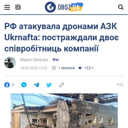
РФ атакувала дронами АЗК
Ukrnafta: постраждали двоє
співробітниць компанії
Марія Шевчук
War
18.05.2026 12:52
1 хвилина
13,5 т.
0
РУС