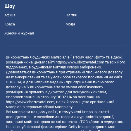
Шоу
Афіша
Плітки
Краса
Мода
Жіночий журнал
Використання будь-яких матеріалів ( в тому числі фото- та відео-),
розміщених на цьому сайті
https://www.obozrevatel.com
та всіх його
піддоменах, в будь-якому вигляді суворо заборонено.
Дозволяється використання при отриманні письмового дозволу
на їх використання та за умови обов'язкового посилання на сайт
OBOZ.UA, а для інтернет-видань - при отриманні письмового
дозволу на їх використання та за умови обов'язкового
розміщення прямого, відкритого для пошукових систем,
гіперпосилання на сторінку OBOZ.UA за посиланням
https://www.obozrevatel.com
, на якій розміщено оригінальний
матеріал в першому абзаці матеріалу.
Всі матеріали на цьому сайті, в тому числі інтерв’ю, статті,
дослідження – є службовими творами журналістів редакції,
виключні майнові права на які належать ТОВ «Золота середина».
На всі опубліковані фотоматеріали Getty Images редакція має