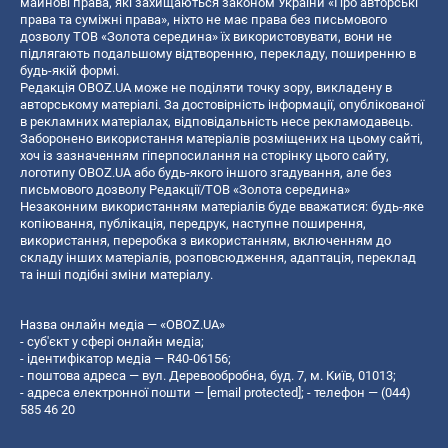
майнові права, які захищаються законом України «Про авторські
права та суміжні права», ніхто не має права без письмового
дозволу ТОВ «Золота середина» їх використовувати, вони не
підлягають подальшому відтворенню, перекладу, поширенню в
будь-якій формі.
Редакція OBOZ.UA може не поділяти точку зору, викладену в
авторському матеріалі. За достовірність інформації, опублікованої
в рекламних матеріалах, відповідальність несе рекламодавець.
Заборонено використання матеріалів розміщених на цьому сайті,
хоч із зазначенням гіперпосилання на сторінку цього сайту,
логотипу OBOZ.UA або будь-якого іншого згадування, але без
письмового дозволу Редакції/ТОВ «Золота середина»
Незаконним використанням матеріалів буде вважатися: будь-яке
копiювання, публiкацiя, передрук, наступне поширення,
використання, переробка з використанням, включенням до
складу інших матеріалів, розповсюдження, адаптація, переклад
та інші подібні зміни матеріалу.
Назва онлайн медіа — «OBOZ.UA»
- суб'єкт у сфері онлайн медіа;
- ідентифікатор медіа — R40-06156;
- поштова адреса — вул. Деревообробна, буд. 7, м. Київ, 01013;
- адреса електронної пошти —
[email protected]
; - телефон — (044)
585 46 20