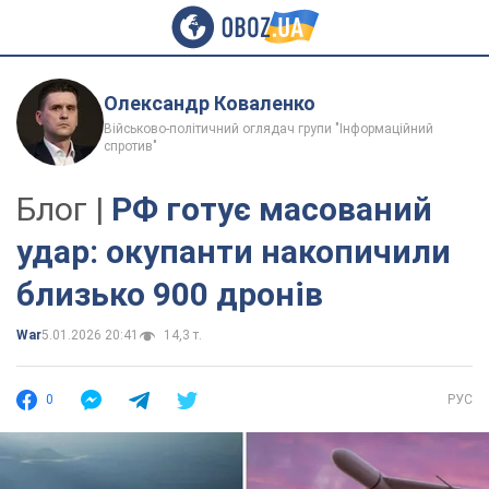
Олександр Коваленко
Військово-політичний оглядач групи "Інформаційний
спротив"
Блог |
РФ готує масований
удар: окупанти накопичили
близько 900 дронів
War
5.01.2026 20:41
14,3 т.
0
РУС