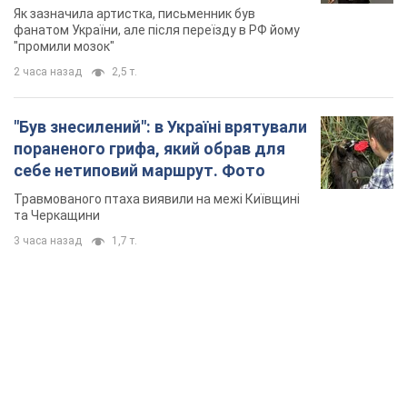
не знав, а тепер хоче геноциду
Як зазначила артистка, письменник був
українців
фанатом України, але після переїзду в РФ йому
"промили мозок"
2 часа назад
2,5 т.
"Був знесилений": в Україні врятували
пораненого грифа, який обрав для
себе нетиповий маршрут. Фото
Травмованого птаха виявили на межі Київщині
та Черкащини
3 часа назад
1,7 т.