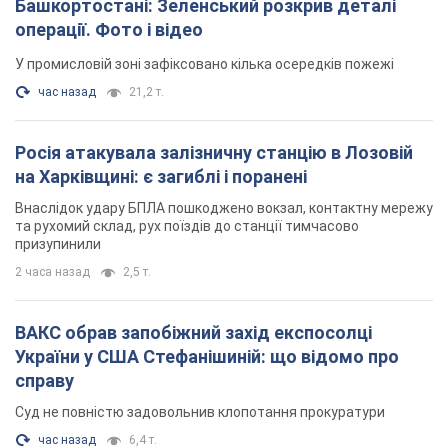
Башкортостані: Зеленський розкрив деталі
операції. Фото і відео
У промисловій зоні зафіксовано кілька осередків пожежі
час назад
21,2 т.
Росія атакувала залізничну станцію в Лозовій
на Харківщині: є загиблі і поранені
Внаслідок удару БПЛА пошкоджено вокзал, контактну мережу
та рухомий склад, рух поїздів до станції тимчасово
призупинили
2 часа назад
2,5 т.
ВАКС обрав запобіжний захід експосолці
України у США Стефанішиній: що відомо про
справу
Суд не повністю задовольнив клопотання прокуратури
час назад
6,4 т.