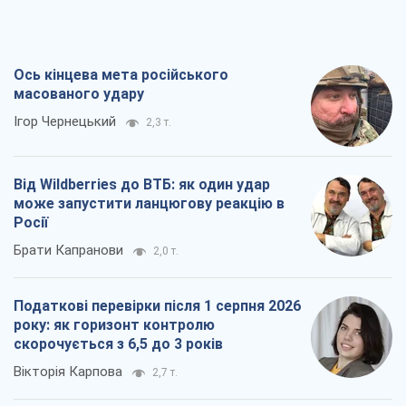
Ось кінцева мета російського
масованого удару
Ігор Чернецький
2,3 т.
Від Wildberries до ВТБ: як один удар
може запустити ланцюгову реакцію в
Росії
Брати Капранови
2,0 т.
Податкові перевірки після 1 серпня 2026
року: як горизонт контролю
скорочується з 6,5 до 3 років
Вікторія Карпова
2,7 т.