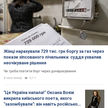
Жінці нарахували 729 тис. грн боргу за газ через
покази зіпсованого лічильника: суддя ухвалив
неочікуване рішення
Чи треба платити борг через донарахування
4 часа назад
5,1 т.
"Це Україна напала!" Оксана Вояж
викрила київського поета, якого
"зазомбували": він навіть російської