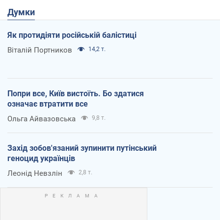
Думки
Як протидіяти російській балістиці
Віталій Портников
14,2 т.
Попри все, Київ вистоїть. Бо здатися
означає втратити все
Ольга Айвазовська
9,8 т.
Захід зобов'язаний зупинити путінський
геноцид українців
Леонід Невзлін
2,8 т.