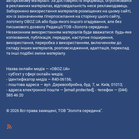
авторському матеріалі. За достовірність інформації, опублікованої
в рекламних матеріалах, відповідальність несе рекламодавець.
Заборонено використання матеріалів розміщених на цьому сайті,
хоч із зазначенням гіперпосилання на сторінку цього сайту,
логотипу OBOZ.UA або будь-якого іншого згадування, але без
письмового дозволу Редакції/ТОВ «Золота середина»
Незаконним використанням матеріалів буде вважатися: будь-яке
копiювання, публiкацiя, передрук, наступне поширення,
використання, переробка з використанням, включенням до
складу інших матеріалів, розповсюдження, адаптація, переклад
та інші подібні зміни матеріалу.
Назва онлайн медіа — «OBOZ.UA»
- суб'єкт у сфері онлайн медіа;
- ідентифікатор медіа — R40-06156;
- поштова адреса — вул. Деревообробна, буд. 7, м. Київ, 01013;
- адреса електронної пошти —
[email protected]
; - телефон — (044)
585 46 20
© 2026 Всі права захищені, ТОВ "Золота середина".