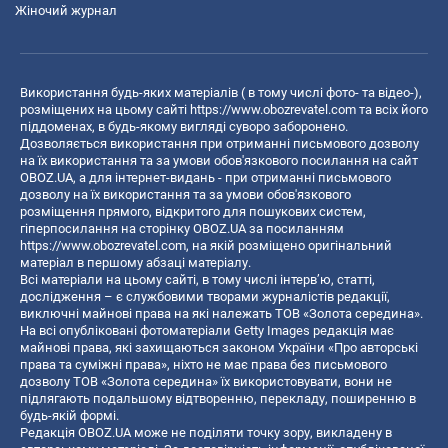
Жіночий журнал
Використання будь-яких матеріалів ( в тому числі фото- та відео-),
розміщених на цьому сайті
https://www.obozrevatel.com
та всіх його
піддоменах, в будь-якому вигляді суворо заборонено.
Дозволяється використання при отриманні письмового дозволу
на їх використання та за умови обов'язкового посилання на сайт
OBOZ.UA, а для інтернет-видань - при отриманні письмового
дозволу на їх використання та за умови обов'язкового
розміщення прямого, відкритого для пошукових систем,
гіперпосилання на сторінку OBOZ.UA за посиланням
https://www.obozrevatel.com
, на якій розміщено оригінальний
матеріал в першому абзаці матеріалу.
Всі матеріали на цьому сайті, в тому числі інтерв’ю, статті,
дослідження – є службовими творами журналістів редакції,
виключні майнові права на які належать ТОВ «Золота середина».
На всі опубліковані фотоматеріали Getty Images редакція має
майнові права, які захищаються законом України «Про авторські
права та суміжні права», ніхто не має права без письмового
дозволу ТОВ «Золота середина» їх використовувати, вони не
підлягають подальшому відтворенню, перекладу, поширенню в
будь-якій формі.
Редакція OBOZ.UA може не поділяти точку зору, викладену в