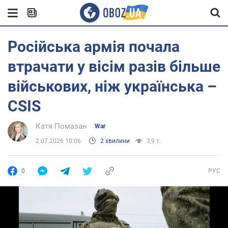
Російська армія почала
втрачати у вісім разів більше
військових, ніж українська –
CSIS
Катя Помазан
War
2.07.2026 10:06
2 хвилини
3,9 т.
0
РУС