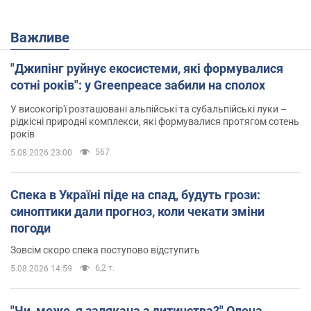
Важливе
"Джипінг руйнує екосистеми, які формувалися
сотні років": у Greenpeace забили на сполох
У високогір'ї розташовані альпійські та субальпійські луки –
рідкісні природні комплекси, які формувалися протягом сотень
років
567
5.08.2026 23:00
Спека в Україні піде на спад, будуть грози:
синоптики дали прогноз, коли чекати зміни
погоди
Зовсім скоро спека поступово відступить
6,2 т.
5.08.2026 14:59
"Чи, може, я залякана з дитинства?" Олена