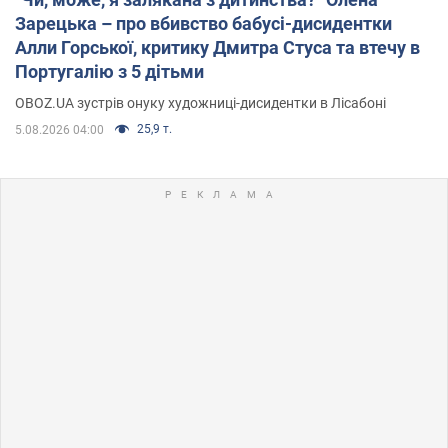
Зарецька – про вбивство бабусі-дисидентки
Алли Горської, критику Дмитра Стуса та втечу в
Португалію з 5 дітьми
OBOZ.UA зустрів онуку художниці-дисидентки в Лісабоні
25,9 т.
5.08.2026 04:00