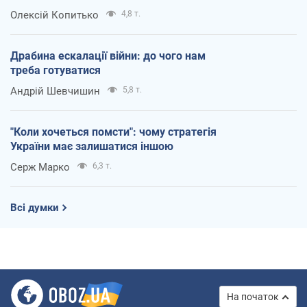
Олексій Копитько
4,8 т.
Драбина ескалації війни: до чого нам
треба готуватися
Андрій Шевчишин
5,8 т.
"Коли хочеться помсти": чому стратегія
України має залишатися іншою
Серж Марко
6,3 т.
Всі думки
На початок