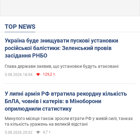
TOP NEWS
Україна буде знищувати пускові установки
російської балістики: Зеленський провів
засідання РНБО
Глава держави заявив, що установки будуть атаковані
129,2 т.
5.08.2026 18:04
У липні армія РФ втратила рекордну кількість
БпЛА, човнів і катерів: в Міноборони
оприлюднили статистику
Минулого місяця також зросли втрати РФ у живій силі, танках
та кількість уражень на великій відстані
4,7 т.
5.08.2026 20:02