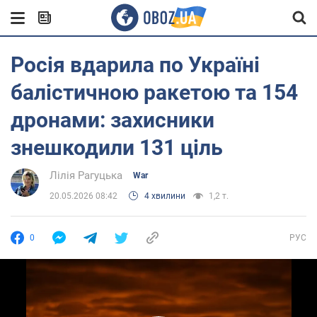
Росія вдарила по Україні
балістичною ракетою та 154
дронами: захисники
знешкодили 131 ціль
Лілія Рагуцька
War
20.05.2026 08:42
4 хвилини
1,2 т.
0
РУС