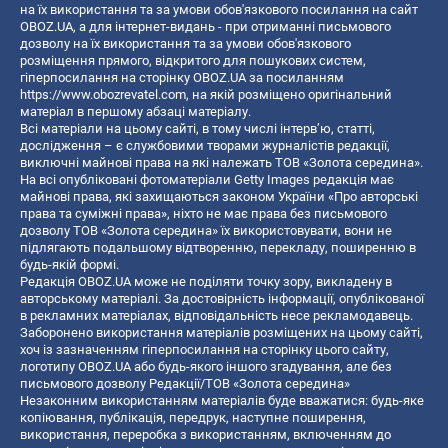
на їх використання та за умови обов'язкового посилання на сайт
OBOZ.UA, а для інтернет-видань - при отриманні письмового
дозволу на їх використання та за умови обов'язкового
розміщення прямого, відкритого для пошукових систем,
гіперпосилання на сторінку OBOZ.UA за посиланням
https://www.obozrevatel.com
, на якій розміщено оригінальний
матеріал в першому абзаці матеріалу.
Всі матеріали на цьому сайті, в тому числі інтерв’ю, статті,
дослідження – є службовими творами журналістів редакції,
виключні майнові права на які належать ТОВ «Золота середина».
На всі опубліковані фотоматеріали Getty Images редакція має
майнові права, які захищаються законом України «Про авторські
права та суміжні права», ніхто не має права без письмового
дозволу ТОВ «Золота середина» їх використовувати, вони не
підлягають подальшому відтворенню, перекладу, поширенню в
будь-якій формі.
Редакція OBOZ.UA може не поділяти точку зору, викладену в
авторському матеріалі. За достовірність інформації, опублікованої
в рекламних матеріалах, відповідальність несе рекламодавець.
Заборонено використання матеріалів розміщених на цьому сайті,
хоч із зазначенням гіперпосилання на сторінку цього сайту,
логотипу OBOZ.UA або будь-якого іншого згадування, але без
письмового дозволу Редакції/ТОВ «Золота середина»
Незаконним використанням матеріалів буде вважатися: будь-яке
копiювання, публiкацiя, передрук, наступне поширення,
використання, переробка з використанням, включенням до