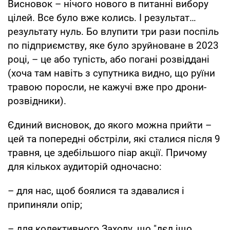
Висновок – нічого нового в питанні вибору
цілей. Все було вже колись. І результат…
результату нуль. Бо влупити три рази поспіль
по підприємству, яке було зруйноване в 2023
році, – це або тупість, або погані розвіддані
(хоча там навіть з супутника видно, що руїни
травою поросли, не кажучі вже про дрони-
розвідники).
Єдиний висновок, до якого можна прийти –
цей та попередні обстріли, які сталися після 9
травня, це здебільшого піар акції. Причому
для кількох аудиторій одночасно:
– для нас, щоб боялися та здавалися і
припиняли опір;
– для колективного Заходу, що "дєд іщо