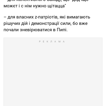
можєт і с нім нужно щітацца"
– для власних z-патріотів, які вимагають
рішучих дій і демонстрації сили, бо вже
почали зневірюватися в Пипі.