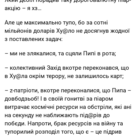
акцію – я хз…
Але це максимально тупо, бо за сотні
мільйонів доларів Ху@ло не досягнув жодної
з поставлених задач:
– ми не злякалися, та сцяли Пипі в рота;
– колективний Захід вкотре переконався, що
в Ху@ла окрім терору, не залишилось карт;
– z-патріоти, вкотре переконалися, що Пипа –
довбодзьоб! І в своїй гонитві за піаром
витрачає космічні ресурси на обстріли, які ані
на секунду не наближають під@рів до
побєди. Напроти, брак ресурсів на війну та
тупорилий розподіл того, що є – це підрив