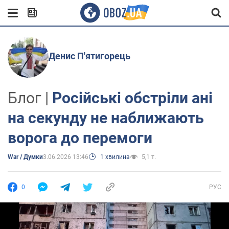
Денис П'ятигорець
Блог |
Російські обстріли ані
на секунду не наближають
ворога до перемоги
War / Думки
3.06.2026 13:46
1 хвилина
5,1 т.
0
РУС