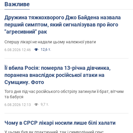
Важливе
Дружина тяжкохворого Джо Байдена назвала
перший симптом, який сигналізував про його
"агресивний" рак
Спершу лікарі не надали цьому належної уваги
12,6 т.
6.08.2026 12:46
Її вбила Росія: померла 13-річна дівчинка,
поранена внаслідок російської атаки на
Сумщину. Фото
Того дня під час російського обстрілу загинули її брат, вітчим
та бабуся
9,7 т.
6.08.2026 12:13
Чому в СРСР лікарі носили лише білі халати
У цьому був як практичний, так і символічний сенс