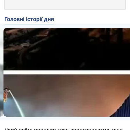
Головні історії дня
Який дєбіл порадив таку дороговалютну піар-