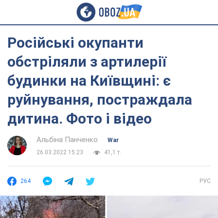
Російські окупанти
обстріляли з артилерії
будинки на Київщині: є
руйнування, постраждала
дитина. Фото і відео
Альбіна Панченко
War
26.03.2022 15:23
41,1 т.
264
РУС