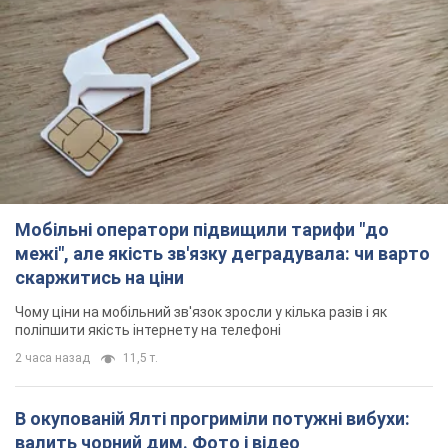
скаржитись на ціни
Чому ціни на мобільний зв'язок зросли у кілька разів і як
поліпшити якість інтернету на телефоні
2 часа назад
11,5 т.
В окупованій Ялті прогриміли потужні вибухи:
валить чорний дим. Фото і відео
Місто, ймовірно, опинилося під атакою дронів
32 минуты назад
939
У Коблевому на Миколаївщині стався вибух у
морі: загинув чоловік, є постраждалі
Чоловік, ймовірно, підірвався на морській міні
час назад
2,3 т.