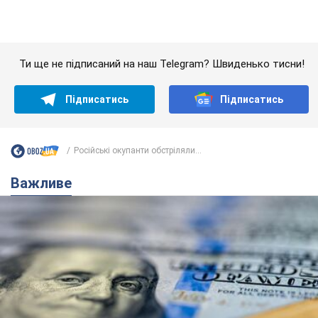
Банки "готуються" до нового курсу долара:
українцям розповіли, чого очікувати
найближчими днями
Яким буде курс валюти в обмінниках
6.08.2026 22:58
151,9 т.
Українцям обіцяють по 850 грн від