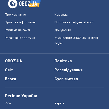
Світ
Розслідування
Блоги
Суспільство
Регіони України
Київ
Харків
Запоріжжя
Дніпро
Черкаси
Спорт
Футбол
Баскетбол
Хокей
Бокс
Формула-1
Моя школа