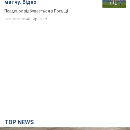
TOP NEWS
Мобільні оператори підвищили тарифи "до
межі", але якість зв'язку деградувала: чи варто