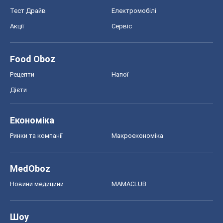
Ринки та компанії
Макроекономіка
MedOboz
Новини медицини
MAMACLUB
Шоу
Афіша
Плітки
Краса
Мода
Жіночий журнал