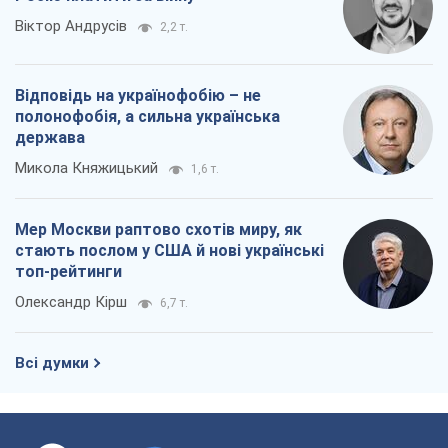
топ-рейтинги
Олександр Кірш
6,7 т.
Всі думки
Про компанію
Команда
Правова інформація
Політика конфіденційності
Реклама на сайті
Документи
Редакційна політика
Журналісти OBOZ.UA на місці
подій
OBOZ.UA
Політика