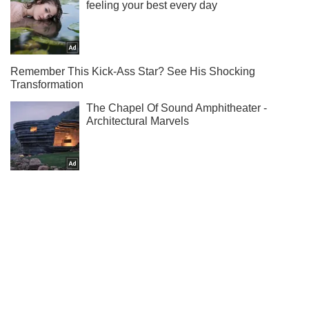
Ти ще не підписаний на наш Telegram? Швиденько тисни!
Підписатись
Підписатись
Російські окупанти обстріляли...
Важливе