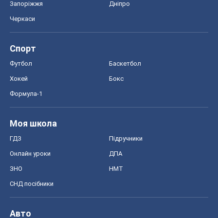
ГДЗ
Підручники
Онлайн уроки
ДПА
ЗНО
НМТ
СНД посібники
Авто
Тест Драйв
Електромобілі
Акції
Сервіс
Food Oboz
Рецепти
Напої
Дієти
Економіка