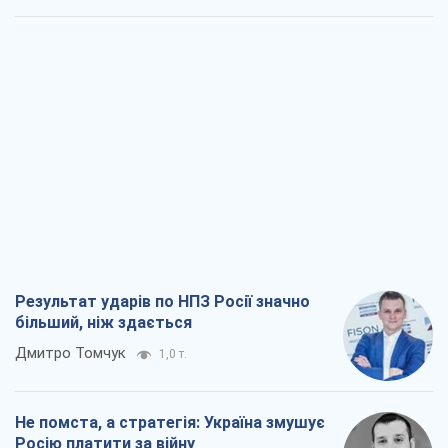
Результат ударів по НПЗ Росії значно
більший, ніж здається
Дмитро Томчук
1,0 т.
Не помста, а стратегія: Україна змушує
Росію платити за війну
Віктор Андрусів
2,2 т.
Відповідь на українофобію – не
полонофобія, а сильна українська
держава
Микола Княжицький
1,6 т.
Мер Москви раптово схотів миру, як
стають послом у США й нові українські