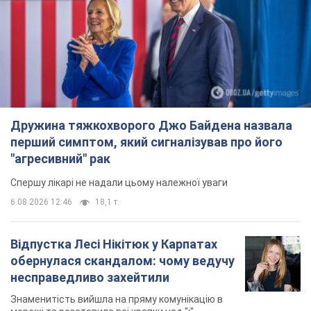
перший симптом, який сигналізував про його
"агресивний" рак
Спершу лікарі не надали цьому належної уваги
6.08.2026 12:46
18,1 т.
Відпустка Лесі Нікітюк у Карпатах
обернулася скандалом: чому ведучу
несправедливо захейтили
Знаменитість вийшла на пряму комунікацію в
мережі та розставила всі крапки над "і"
6.08.2026 17:32
14,7 т.
"Динамо" з перемоги стартувало у
кваліфікації Ліги конференцій. Відео
Матч відбувся в Любліні
11 часов назад
3,0 т.