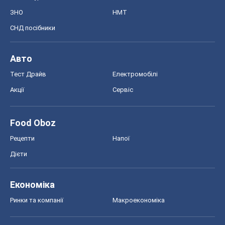
Food Oboz
Рецепти
Напої
Дієти
Економіка
Ринки та компанії
Макроекономіка
MedOboz
Новини медицини
MAMACLUB
Шоу
Афіша
Плітки
Краса
Мода