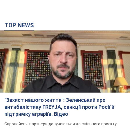
"Захист нашого життя": Зеленський про
антибалістику FREYJA, санкції проти Росії й
підтримку аграріїв. Відео
Європейські партнери долучаються до спільного проєкту
6.08.2026 20:20
88,8 т.
З 1 вересня українським вчителям підвищать
зарплати: Корецький розкрив деталі
Одночасно з підвищенням зарплат педагогам уряд
анонсував збільшення студентських стипендій
8 часов назад
7,0 т.