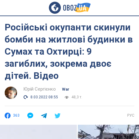
Російські окупанти скинули
бомби на житлові будинки в
Сумах та Охтирці: 9
загиблих, зокрема двоє
дітей. Відео
Юрій Сергієнко
War
8.03.2022 08:55
48,3 т.
363
РУС