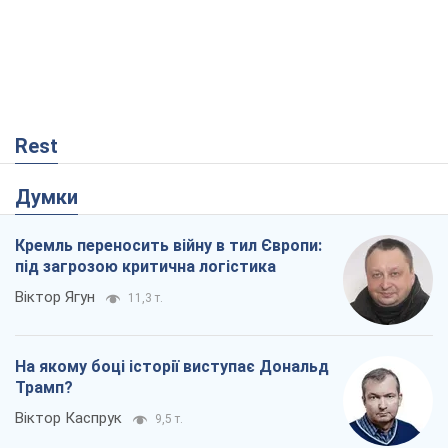
Кремль переносить війну в тил Європи:
під загрозою критична логістика
Віктор Ягун
11,3 т.
На якому боці історії виступає Дональд
Трамп?
Віктор Каспрук
9,5 т.
Про заплановану вирубку більше 600
дерев і теплотрасу: що відбувається на
Теремках у Києві
Владислав Самойленко
957