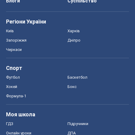
Спорт
Футбол
Баскетбол
Хокей
Бокс
Формула-1
Моя школа
ГДЗ
Підручники
Онлайн уроки
ДПА
ЗНО
НМТ
СНД посібники
Авто
Тест Драйв
Електромобілі
Акції
Сервіс