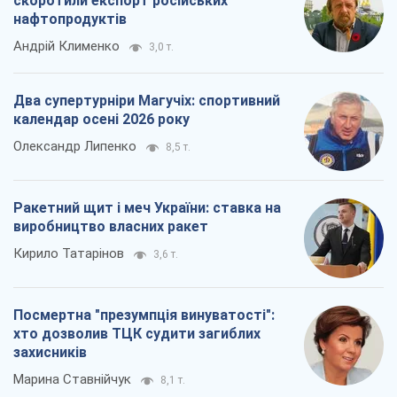
Ракетний щит і меч України: ставка на
виробництво власних ракет
Кирило Татарінов
3,6 т.
Посмертна "презумпція винуватості":
хто дозволив ТЦК судити загиблих
захисників
Марина Ставнійчук
8,1 т.
Всі думки
Про компанію
Команда