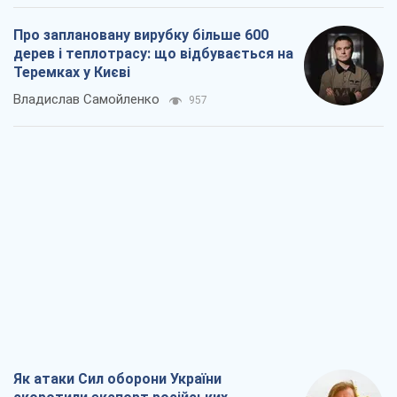
Як атаки Сил оборони України
скоротили експорт російських
нафтопродуктів
Андрій Клименко
3,0 т.
Два супертурніри Магучіх: спортивний
календар осені 2026 року
Олександр Липенко
8,5 т.