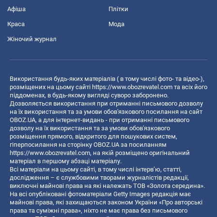
Афіша
Плітки
Краса
Мода
Жіночий журнал
Використання будь-яких матеріалів ( в тому числі фото- та відео-),
розміщених на цьому сайті
https://www.obozrevatel.com
та всіх його
піддоменах, в будь-якому вигляді суворо заборонено.
Дозволяється використання при отриманні письмового дозволу
на їх використання та за умови обов'язкового посилання на сайт
OBOZ.UA, а для інтернет-видань - при отриманні письмового
дозволу на їх використання та за умови обов'язкового
розміщення прямого, відкритого для пошукових систем,
гіперпосилання на сторінку OBOZ.UA за посиланням
https://www.obozrevatel.com
, на якій розміщено оригінальний
матеріал в першому абзаці матеріалу.
Всі матеріали на цьому сайті, в тому числі інтерв’ю, статті,
дослідження – є службовими творами журналістів редакції,
виключні майнові права на які належать ТОВ «Золота середина».
На всі опубліковані фотоматеріали Getty Images редакція має
майнові права, які захищаються законом України «Про авторські
права та суміжні права», ніхто не має права без письмового