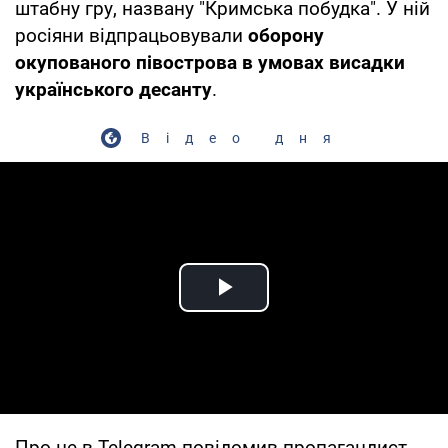
штабну гру, названу "Кримська побудка". У ній
росіяни відпрацьовували
оборону
окупованого півострова в умовах висадки
українського десанту
.
Відео дня
Play Video
Про це в Telegram повідомив пропагандист