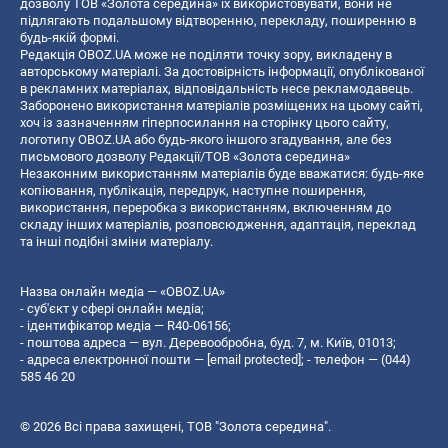
дозволу ТОВ «Золота середина» їх використовувати, вони не
підлягають подальшому відтворенню, перекладу, поширенню в
будь-якій формі.
Редакція OBOZ.UA може не поділяти точку зору, викладену в
авторському матеріалі. За достовірність інформації, опублікованої
в рекламних матеріалах, відповідальність несе рекламодавець.
Заборонено використання матеріалів розміщених на цьому сайті,
хоч із зазначенням гіперпосилання на сторінку цього сайту,
логотипу OBOZ.UA або будь-якого іншого згадування, але без
письмового дозволу Редакції/ТОВ «Золота середина»
Незаконним використанням матеріалів буде вважатися: будь-яке
копiювання, публiкацiя, передрук, наступне поширення,
використання, переробка з використанням, включенням до
складу інших матеріалів, розповсюдження, адаптація, переклад
та інші подібні зміни матеріалу.
Назва онлайн медіа — «OBOZ.UA»
- суб'єкт у сфері онлайн медіа;
- ідентифікатор медіа — R40-06156;
- поштова адреса — вул. Деревообробна, буд. 7, м. Київ, 01013;
- адреса електронної пошти —
[email protected]
; - телефон — (044)
585 46 20
© 2026 Всі права захищені, ТОВ "Золота середина".