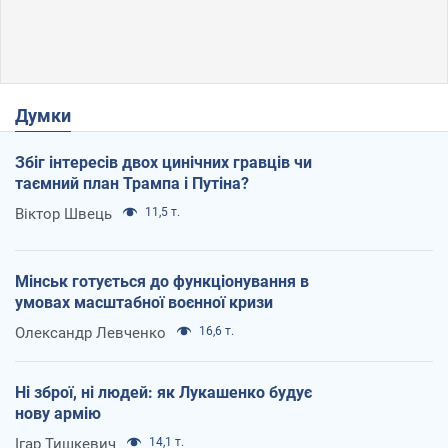
Думки
Збіг інтересів двох цинічних гравців чи
таємний план Трампа і Путіна?
Віктор Швець
11,5 т.
Мінськ готується до функціонування в
умовах масштабної воєнної кризи
Олександр Левченко
16,6 т.
Ні зброї, ні людей: як Лукашенко будує
нову армію
Ігар Тишкевич
14,1 т.