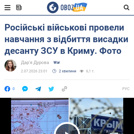
Російські військові провели
навчання з відбиття висадки
десанту ЗСУ в Криму. Фото
Дар'я Дурова
War
2.07.2026 23:01
2 хвилини
6,1 т.
0
РУС