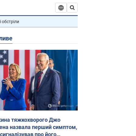
і обстріли
ливе
ина тяжкохворого Джо
ена назвала перший симптом,
 сигналізував про його