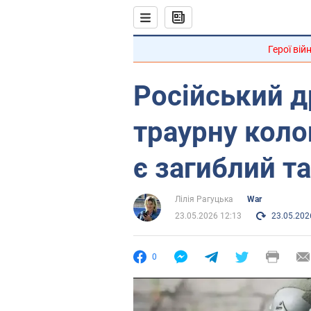
Герої вій
Російський д
траурну коло
є загиблий т
Лілія Рагуцька
War
23.05.2026 12:13
23.05.202
0