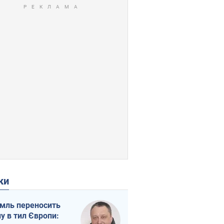
ки
мль переносить
ну в тил Європи: