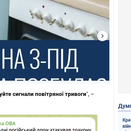
руйте сигнали повітряної тривоги
", –
Дум
Кре
вій