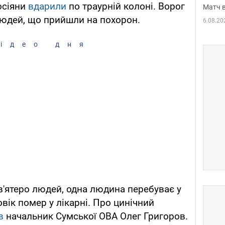
осіяни
вдарили
по траурній колоні. Ворог
Матч в
людей, що прийшли на похорон.
6.08.20
ідео дня
'ятеро людей, одна людина перебуває у
вік помер у лікарні. Про цинічний
ів
начальник Сумської ОВА Олег Григоров.