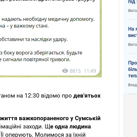
під
кри
Вікт
На 
вис
Вікт
Про
біл
теп
від
Влад
у К
станом на 12:30 відомо про
дев'ятьох
життя важкопораненого у Сумській
імаційні заходи. Щ
е одна людина
Її оперують. Молимося за їхній