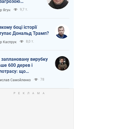
 загрозою
тична логістика
9,7 т.
ор Ягун
якому боці історії
тупає Дональд Трамп?
8,0 т.
ор Каспрук
 заплановану вирубку
ьше 600 дерев і
лотрасу: що
бувається на Теремках
78
ислав Самойленко
иєві