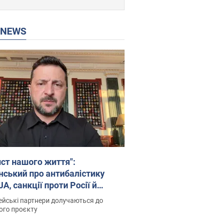
P NEWS
ист нашого життя":
нський про антибалістику
A, санкції проти Росії й
имку аграріїв. Відео
йські партнери долучаються до
ого проєкту