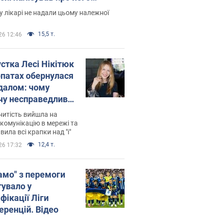
есивний" рак
 лікарі не надали цьому належної
15,5 т.
26 12:46
устка Лесі Нікітюк
рпатах обернулася
далом: чому
чу несправедливо
йтили
нитість вийшла на
комунікацію в мережі та
вила всі крапки над "і"
12,4 т.
26 17:32
амо" з перемоги
тувало у
фікації Ліги
еренцій. Відео