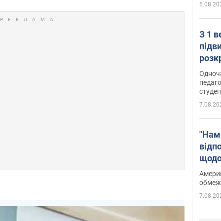
6.08.20
З 1 
підв
розк
Одноч
педаго
студен
7.08.20
"Нам
відп
щодо
Patri
Америк
обмеж
7.08.20