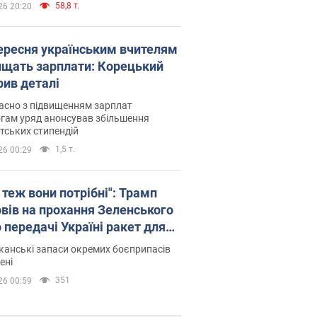
58,8 т.
26 20:20
вересня українським вчителям
ищать зарплати: Корецький
рив деталі
асно з підвищенням зарплат
гам уряд анонсував збільшення
тських стипендій
1,5 т.
26 00:29
 теж вони потрібні": Трамп
овів на прохання Зеленського
 передачі Україні ракет для
ot
анські запаси окремих боєприпасів
ені
351
26 00:59