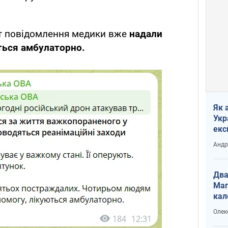
 повідомлення медики вже
надали
ться амбулаторно.
Як 
Укр
екс
наф
Андр
Два
Маг
кал
Олек