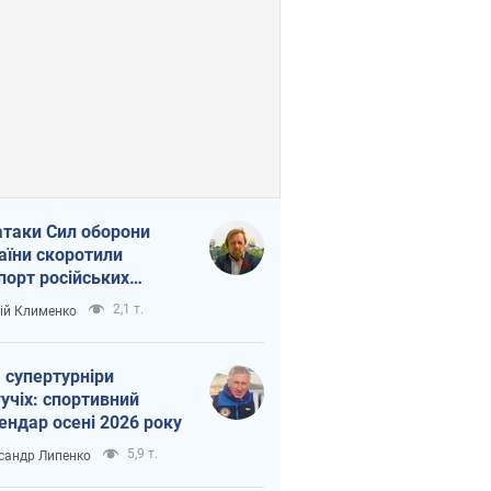
атаки Сил оборони
аїни скоротили
порт російських
топродуктів
2,1 т.
ій Клименко
 супертурніри
учіх: спортивний
ендар осені 2026 року
5,9 т.
сандр Липенко