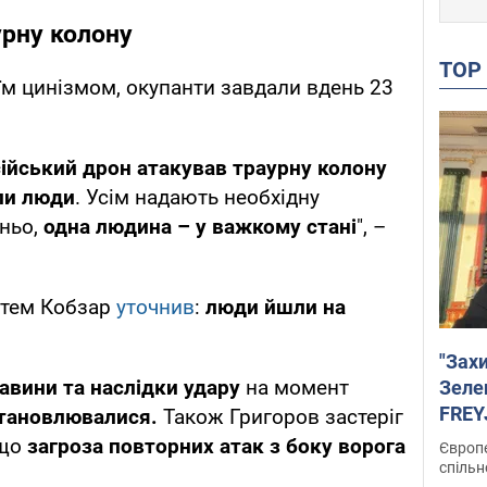
урну колону
TO
м цинізмом, окупанти завдали вдень 23
ійський дрон атакував траурну колону
ли люди
. Усім надають необхідну
ньо,
одна людина – у важкому стані
", –
ртем Кобзар
уточнив
:
люди йшли на
"Зах
авини та наслідки удару
на момент
Зеле
FREYJ
тановлювалися.
Також Григоров застеріг
підтр
 що
загроза повторних атак з боку ворога
Європе
спільн