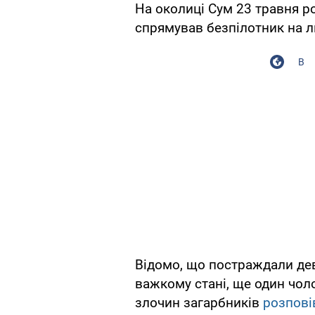
На околиці Сум 23 травня р
спрямував безпілотник на 
В
Відомо, що постраждали дев
важкому стані, ще один чоло
злочин загарбників
розпов