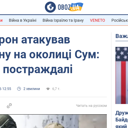
ни
Війна в Україні
Війна Ізраїлю та Ірану
VENETO
Російськ
Важ
рон атакував
ну на околиці Сум:
а постраждалі
6 12:55
2 хвилини
6,7 т.
Читать на русском
Друж
Байд
який