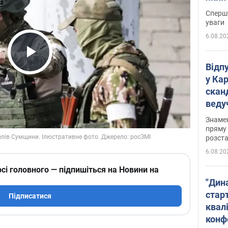
"агр
Спершу
уваги
6.08.20
Play Video
Відп
у Ка
скан
веду
захе
Знаме
пряму 
розста
6.08.20
сі головного — підпишіться на Новини на
"Дин
стар
Підписатися
квалі
конф