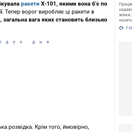
після
ікувала
ракети
Х-101, якими вона бʼє по
Праців
розг
надава
ї
. Тепер ворог виробляє ці ракети
з
жінки,
Фото
 загальна вага яких становить близько
носить
7.0
ідео дня
ка розвідка. Крім того, ймовірно,