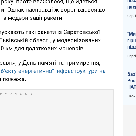
поз
 року, проте вважалося, що йдеться
нас
ги. Однак насправді ж ворог вдався до
тем
Серг
та модернізації ракети.
пускають такі ракети із Саратовської
"Ми
 Львівській області, у модернізованих
гір
під
0 км для додаткових маневрів.
рак
Серг
травня, у День пам'яті та примирення,
бʼєкту енергетичної інфраструктури на
Зах
а пожежа.
Рос
НАТ
Леон