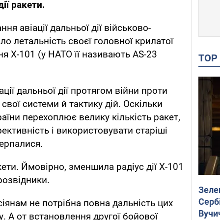
ії ракети.
ня авіації дальньої дії військово-
ло летальність своєї головної крилатої
я Х-101 (у НАТО її називають AS-23
TO
ції дальньої дії протягом війни проти
свої системи й тактику дій. Оскільки
аїни перехоплює велику кількість ракет,
ективність і використовувати старіші
черпалися.
ети. Ймовірно, зменшила радіус дії Х-101
розвідники.
Зеле
Сербі
сіянам не потрібна повна дальність цих
Вучи
у. А от встановлення другої бойової