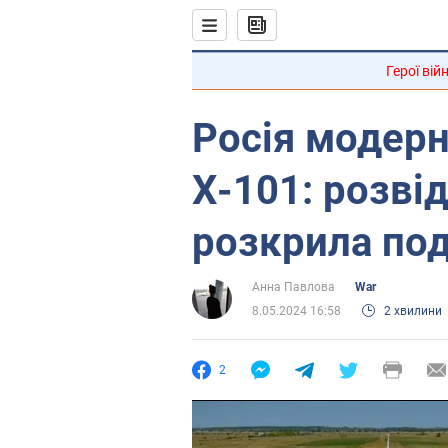
Герої вій
Росія модерн
Х-101: розвід
розкрила по
Анна Павлова
War
8.05.2024 16:58
2 хвилини
2