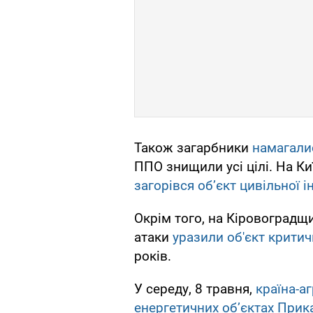
Також загарбники
намагали
ППО знищили усі цілі. На К
загорівся обʼєкт цивільної 
Окрім того, на Кіровоградщи
атаки
уразили об'єкт критич
років.
У середу, 8 травня,
країна-а
енергетичних об’єктах Прик