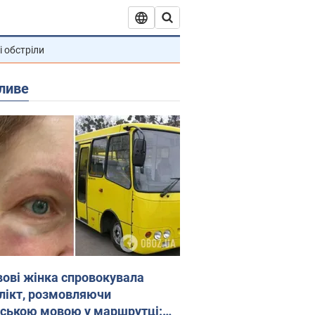
і обстріли
ливе
вові жінка спровокувала
лікт, розмовляючи
йською мовою у маршрутці: