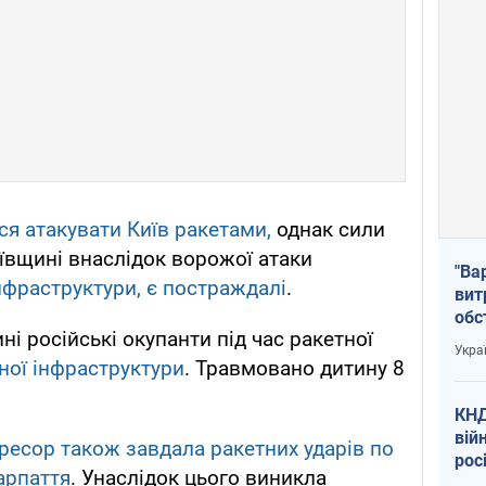
ся атакувати Київ ракетами,
однак сили
иївщині внаслідок ворожої атаки
"Ва
інфраструктури, є постраждалі
.
вит
обс
ні російські окупанти під час ракетної
вря
Укра
офі
ної інфраструктури
. Травмовано дитину 8
КНД
вій
гресор також завдала ракетних ударів по
рос
арпаття
. Унаслідок цього виникла
пів