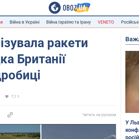
ни
Війна в Україні
Війна Ізраїлю та Ірану
VENETO
Російськ
Важ
ізувала ракети
ка Британії
дробиці
7,1 т.
Читать на русском
У Ль
конф
росі