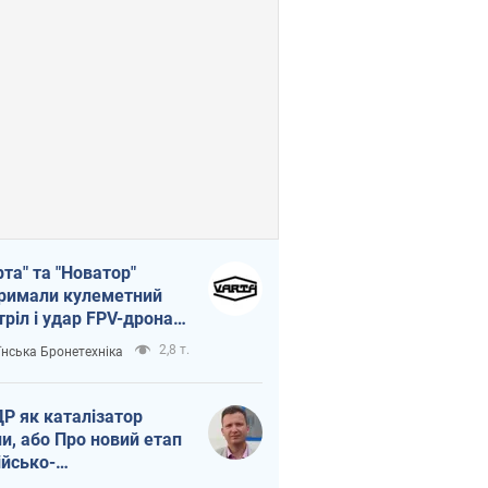
рта" та "Новатор"
римали кулеметний
тріл і удар FPV-дрона,
тувавши життя
2,8 т.
їнська Бронетехніка
церу ЗСУ
Р як каталізатор
ни, або Про новий етап
ійсько-
нічнокорейського