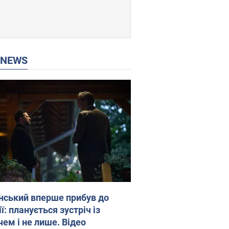
P NEWS
нський вперше прибув до
ї: планується зустріч із
чем і не лише. Відео