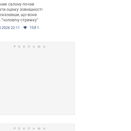
 хімієтерапії,
ник салону почав
орівся скандал.
ти оцінку зовнішності
 сказавши, що вона
 "чоловічу стрижку"
10,8 т.
8.2026 22:11