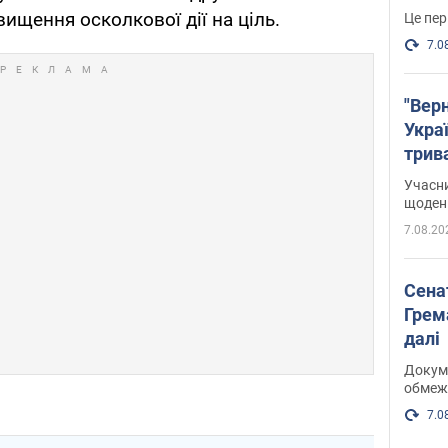
ищення осколкової дії на ціль.
Це пер
7.0
"Верн
Украї
трив
карт
Учасн
щоденн
7.08.20
Сена
Грема
далі
Докуме
обмеж
7.0