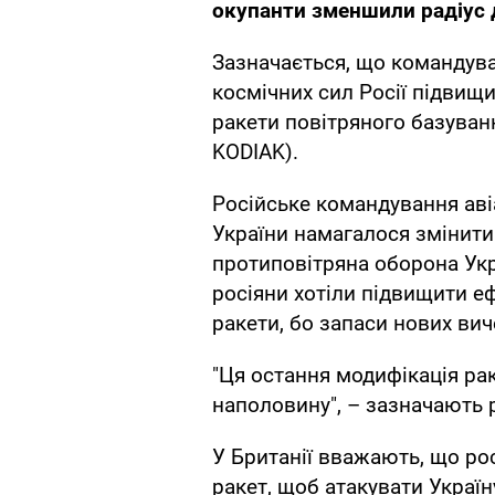
окупанти зменшили радіус д
Зазначається, що командуван
космічних сил Росії підвищи
ракети повітряного базуванн
KODIAK).
Російське командування авіа
України намагалося змінити 
протиповітряна оборона Укр
росіяни хотіли підвищити еф
ракети, бо запаси нових ви
"Ця остання модифікація рак
наполовину", – зазначають 
У Британії вважають, що ро
ракет, щоб атакувати Україн