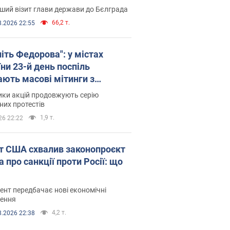
ший візит глави держави до Бєлграда
66,2 т.
8.2026 22:55
іть Федорова": у містах
ни 23-й день поспіль
ають масові мітинги з
онками. Фото і відео
ики акцій продовжують серію
их протестів
1,9 т.
26 22:22
т США схвалив законопроєкт
 про санкції проти Росії: що
нт передбачає нові економічні
ення
4,2 т.
8.2026 22:38