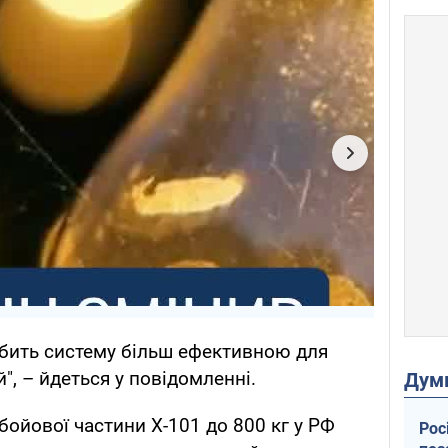
обить систему більш ефективною для
, – йдеться у повідомленні.
Дум
бойової частини Х-101 до 800 кг у РФ
Рос