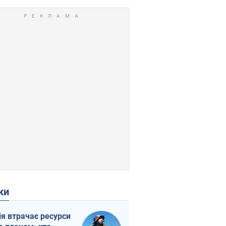
ки
ія втрачає ресурси