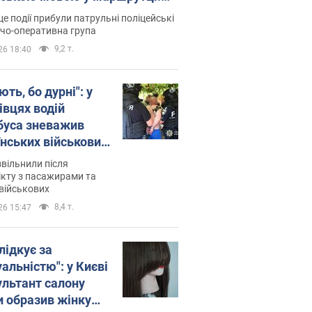
ція склала адмінпротокол.
це події прибули патрульні поліцейські
о
дчо-оперативна група
9,2 т.
26 18:40
ть, бо дурні": у
івцях водій
буса зневажив
їнських військових
латився. Відео
звільнили після
кту з пасажирами та
військових
8,4 т.
26 15:47
лідкує за
альністю": у Києві
ультант салону
и образив жінку