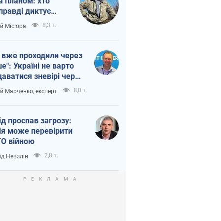
а планом: хто
правді диктує
п війни
8,3 т.
ій Місюра
 вже проходили через
ше": Україні не варто
даватися зневірі через
етний терор
8,0 т.
ій Марченко, експерт
ід проспав загрозу:
ія може перевірити
О війною
2,8 т.
ід Невзлін