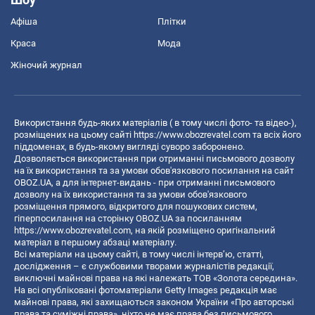
Афіша
Плітки
Краса
Мода
Жіночий журнал
Використання будь-яких матеріалів ( в тому числі фото- та відео-),
розміщених на цьому сайті
https://www.obozrevatel.com
та всіх його
піддоменах, в будь-якому вигляді суворо заборонено.
Дозволяється використання при отриманні письмового дозволу
на їх використання та за умови обов'язкового посилання на сайт
OBOZ.UA, а для інтернет-видань - при отриманні письмового
дозволу на їх використання та за умови обов'язкового
розміщення прямого, відкритого для пошукових систем,
гіперпосилання на сторінку OBOZ.UA за посиланням
https://www.obozrevatel.com
, на якій розміщено оригінальний
матеріал в першому абзаці матеріалу.
Всі матеріали на цьому сайті, в тому числі інтерв’ю, статті,
дослідження – є службовими творами журналістів редакції,
виключні майнові права на які належать ТОВ «Золота середина».
На всі опубліковані фотоматеріали Getty Images редакція має
майнові права, які захищаються законом України «Про авторські
права та суміжні права», ніхто не має права без письмового