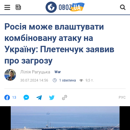
Росія може влаштувати
комбіновану атаку на
Україну: Плетенчук заявив
про загрозу
Лілія Рагуцька
War
30.07.2024 14:56
1 хвилина
9,5 т.
13
РУС