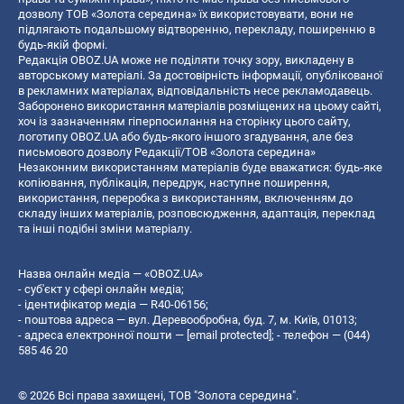
дозволу ТОВ «Золота середина» їх використовувати, вони не
підлягають подальшому відтворенню, перекладу, поширенню в
будь-якій формі.
Редакція OBOZ.UA може не поділяти точку зору, викладену в
авторському матеріалі. За достовірність інформації, опублікованої
в рекламних матеріалах, відповідальність несе рекламодавець.
Заборонено використання матеріалів розміщених на цьому сайті,
хоч із зазначенням гіперпосилання на сторінку цього сайту,
логотипу OBOZ.UA або будь-якого іншого згадування, але без
письмового дозволу Редакції/ТОВ «Золота середина»
Незаконним використанням матеріалів буде вважатися: будь-яке
копiювання, публiкацiя, передрук, наступне поширення,
використання, переробка з використанням, включенням до
складу інших матеріалів, розповсюдження, адаптація, переклад
та інші подібні зміни матеріалу.
Назва онлайн медіа — «OBOZ.UA»
- суб'єкт у сфері онлайн медіа;
- ідентифікатор медіа — R40-06156;
- поштова адреса — вул. Деревообробна, буд. 7, м. Київ, 01013;
- адреса електронної пошти —
[email protected]
; - телефон — (044)
585 46 20
© 2026 Всі права захищені, ТОВ "Золота середина".