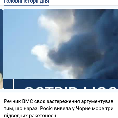
Головні історії дня
Речник ВМС своє застереження аргументував
тим, що наразі Росія вивела у Чорне море три
підводних ракетоносії.