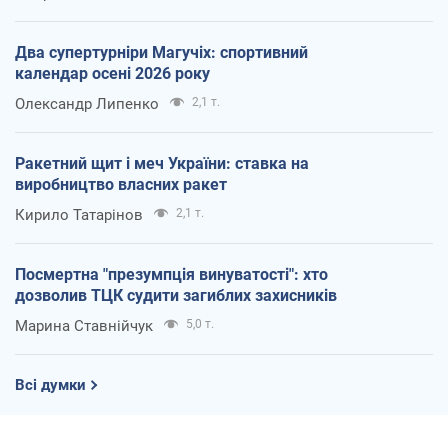
Два супертурніри Магучіх: спортивний
календар осені 2026 року
Олександр Липенко
2,1 т.
Ракетний щит і меч України: ставка на
виробництво власних ракет
Кирило Татарінов
2,1 т.
Посмертна "презумпція винуватості": хто
дозволив ТЦК судити загиблих захисників
Марина Ставнійчук
5,0 т.
Всі думки