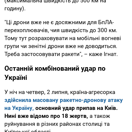
(максимальна швидкість до 500 км на
годину).
"Ці дрони вже не є досяжними для БпЛА-
перехоплювачів, чия швидкість до 300 км.
Тому тут розраховувати на мобільні вогневі
групи чи зенітні дрони вже не доводиться.
Треба застосовувати ракети", – каже Ігнат.
Останній комбінований удар по
Україні
У ніч на четвер, 2 липня, країна-агресорка
здійснила масовану ракетно-дронову атаку
на Україну,
основний удар припав на Київ.
Нині вже відомо про 18 жертв,
а також
руйнування в різних районах столиці та
Київської області.