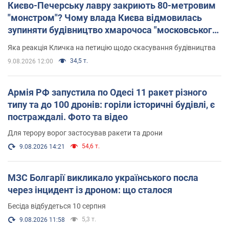
Києво-Печерську лавру закриють 80-метровим
"монстром"? Чому влада Києва відмовилась
зупиняти будівництво хмарочоса "московського
вірянина"
Яка реакція Кличка на петицію щодо скасування будівництва
34,5 т.
9.08.2026 12:00
Армія РФ запустила по Одесі 11 ракет різного
типу та до 100 дронів: горіли історичні будівлі, є
постраждалі. Фото та відео
Для терору ворог застосував ракети та дрони
54,6 т.
9.08.2026 14:21
МЗС Болгарії викликало українського посла
через інцидент із дроном: що сталося
Бесіда відбудеться 10 серпня
5,3 т.
9.08.2026 11:58