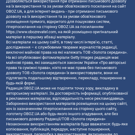
Дозволяється використання при отриманні письмового дозволу
на їх використання та за умови обов'язкового посилання на сайт
OBOZ.UA, а для інтернет-видань - при отриманні письмового
дозволу на їх використання та за умови обов'язкового
розміщення прямого, відкритого для пошукових систем,
гіперпосилання на сторінку OBOZ.UA за посиланням
https://www.obozrevatel.com
, на якій розміщено оригінальний
матеріал в першому абзаці матеріалу.
Всі матеріали на цьому сайті, в тому числі інтерв’ю, статті,
дослідження – є службовими творами журналістів редакції,
виключні майнові права на які належать ТОВ «Золота середина».
На всі опубліковані фотоматеріали Getty Images редакція має
майнові права, які захищаються законом України «Про авторські
права та суміжні права», ніхто не має права без письмового
дозволу ТОВ «Золота середина» їх використовувати, вони не
підлягають подальшому відтворенню, перекладу, поширенню в
будь-якій формі.
Редакція OBOZ.UA може не поділяти точку зору, викладену в
авторському матеріалі. За достовірність інформації, опублікованої
в рекламних матеріалах, відповідальність несе рекламодавець.
Заборонено використання матеріалів розміщених на цьому сайті,
хоч із зазначенням гіперпосилання на сторінку цього сайту,
логотипу OBOZ.UA або будь-якого іншого згадування, але без
письмового дозволу Редакції/ТОВ «Золота середина»
Незаконним використанням матеріалів буде вважатися: будь-яке
копiювання, публiкацiя, передрук, наступне поширення,
використання, переробка з використанням, включенням до