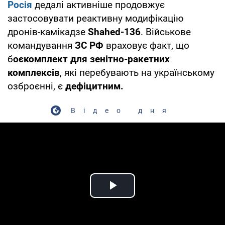
Росія
дедалі активніше продовжує
застосовувати реактивну модифікацію
дронів-камікадзе
Shahed-136
. Військове
командування
ЗС РФ
враховує факт, що
б
оєкомплект для зенітно-ракетних
комплексів
, які перебувають на українському
озброєнні, є
дефіцитним.
Відео дня
Play Video