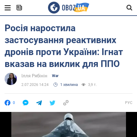
Росія наростила
застосування реактивних
дронів проти України: Ігнат
вказав на виклик для ППО
Ілля Рябінін
War
2.07.2026 14:24
1 хвилина
3,9 т.
0
РУС