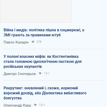
Війна і медіа: політика пішла в соцмережі, а
ЗМІ грають за правилами ютуб
Павло Казарін
378
У полоні власних міфів: як Костянтинівка
стала головною ідеологічною пасткою для
російських окупантів
Дмитро Снєгирьов
1,9 т.
Рекрутинг: оновлений і, схоже, корисний
ворожий досвід, або Діалектика вибагливого
боягузтва
Олександр Кірш
1,8 т.