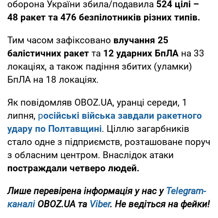
оборона України збила/подавила
524 цілі –
48 ракет та 476 безпілотників різних типів.
Тим часом зафіксовано
влучання 25
балістичних ракет
та
12 ударних БпЛА
на 33
локаціях, а також падіння збитих (уламки)
БпЛА на 18 локаціях.
Як повідомляв OBOZ.UA, уранці середи, 1
липня,
р
осійські війська завдали ракетного
удару по Полтавщині
. Ціллю загарбників
стало одне з підприємств, розташоване поруч
з обласним центром. Внаслідок атаки
постраждали четверо людей.
Лише
перевірена інформація у нас у
Telegram-
каналі
OBOZ.UA та
Viber
. Не ведіться на фейки!