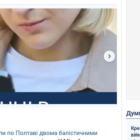
Дум
Кре
ли по Полтаві двома балістичними
вій