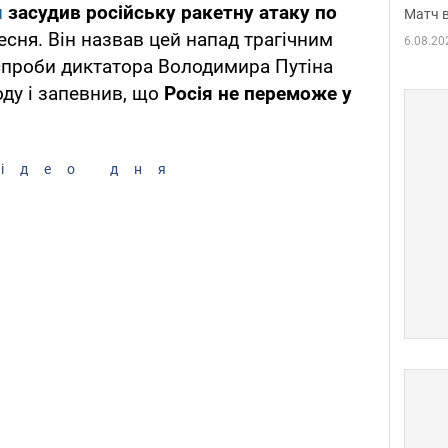
н
засудив російську ракетну атаку по
Матч в
есня. Він назвав цей напад трагічним
6.08.20
спроби диктатора Володимира Путіна
ду і запевнив, що
Росія не переможе у
ідео дня