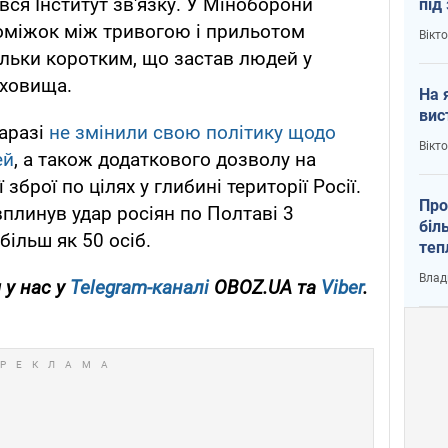
вся Інститут зв'язку. У Міноборони
під
кри
оміжок між тривогою і прильотом
Вікт
ільки коротким, що застав людей у
сховища.
На 
вис
наразі
не змінили свою політику щодо
Вікт
ей
, а також додаткового дозволу на
брої по цілях у глибині території Росії.
Про
плинув удар росіян по Полтаві 3
біл
більш як 50 осіб.
теп
від
Влад
 у нас у
Telegram-каналі
OBOZ.UA та
Viber
.
у К