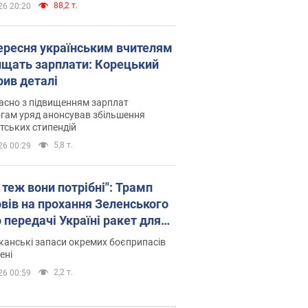
88,2 т.
26 20:20
вересня українським вчителям
ищать зарплати: Корецький
рив деталі
асно з підвищенням зарплат
гам уряд анонсував збільшення
тських стипендій
5,8 т.
26 00:29
 теж вони потрібні": Трамп
овів на прохання Зеленського
 передачі Україні ракет для
ot
анські запаси окремих боєприпасів
ені
2,2 т.
26 00:59