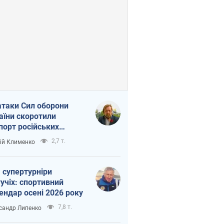
атаки Сил оборони
аїни скоротили
порт російських
топродуктів
2,7 т.
ій Клименко
 супертурніри
учіх: спортивний
ендар осені 2026 року
7,8 т.
сандр Липенко