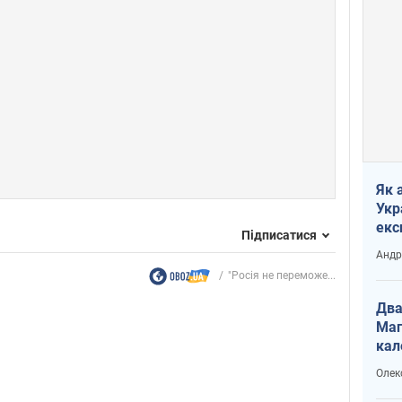
Як 
Укр
екс
Підписатися
наф
Андр
"Росія не переможе...
Два
Маг
кал
Олек