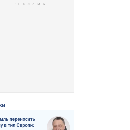
ки
мль переносить
ну в тил Європи: