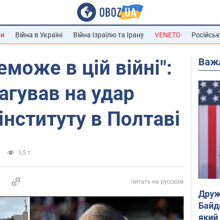
ни
Війна в Україні
Війна Ізраїлю та Ірану
VENETO
Російськ
Важ
еможе в цій війні":
агував на удар
інституту в Полтаві
3,5 т.
Читать на русском
Друж
Байд
який