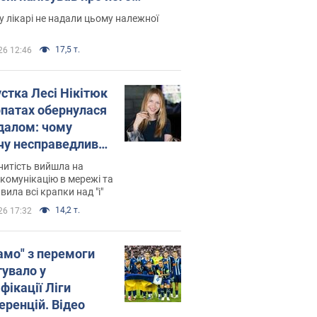
есивний" рак
 лікарі не надали цьому належної
17,5 т.
26 12:46
устка Лесі Нікітюк
рпатах обернулася
далом: чому
чу несправедливо
йтили
нитість вийшла на
комунікацію в мережі та
вила всі крапки над "і"
14,2 т.
26 17:32
амо" з перемоги
тувало у
фікації Ліги
еренцій. Відео