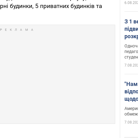
6.08.20
ні будинки, 5 приватних будинків та
З 1 
підв
розк
Одноч
педаго
студен
7.08.20
"Нам
відп
щодо
Patri
Америк
обмеж
7.08.20