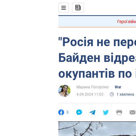
Герої вій
"Росія не пер
Байден відре
окупантів по 
Марина Погорілко
War
4.09.2024 11:02
1 хвилина
3