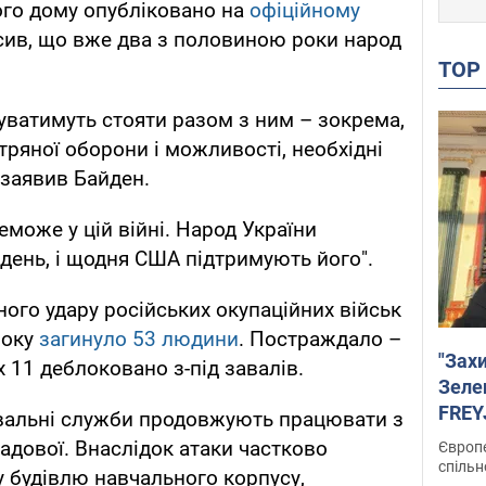
лого дому опубліковано на
офіційному
осив, що вже два з половиною роки народ
TO
уватимуть стояти разом з ним – зокрема,
ряної оборони і можливості, необхідні
– заявив Байден.
еможе у цій війні. Народ України
 день, і щодня США підтримують його".
ного удару російських окупаційних військ
року
загинуло 53 людини
. Постраждало –
"Зах
х 11 деблоковано з-під завалів.
Зеле
FREYJ
увальні служби продовжують працювати з
підтр
адової. Внаслідок атаки частково
Європе
спільн
 будівлю навчального корпусу,