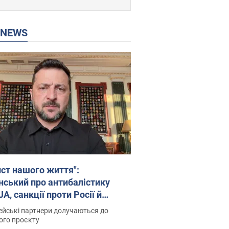
P NEWS
ист нашого життя":
нський про антибалістику
A, санкції проти Росії й
имку аграріїв. Відео
йські партнери долучаються до
ого проєкту