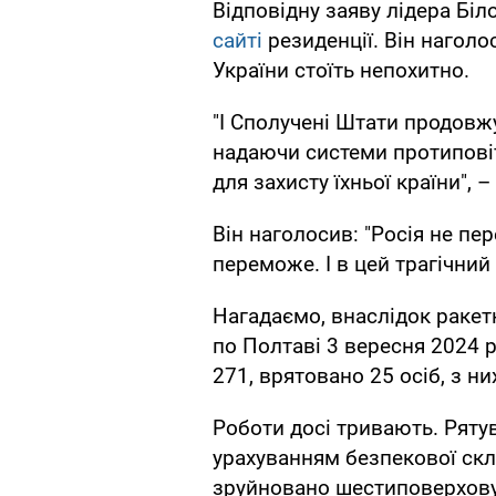
Відповідну заяву лідера Бі
сайті
резиденції. Він нагол
України стоїть непохитно.
"І Сполучені Штати продовж
надаючи системи протиповіт
для захисту їхньої країни", 
Він наголосив: "Росія не пер
переможе. І в цей трагічний
Нагадаємо, внаслідок ракет
по Полтаві 3 вересня 2024 
271, врятовано 25 осіб, з ни
Роботи досі тривають. Рят
урахуванням безпекової скл
зруйновано шестиповерхову