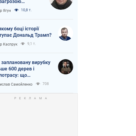
 загрозою
тична логістика
10,8 т.
ор Ягун
якому боці історії
тупає Дональд Трамп?
9,1 т.
ор Каспрук
 заплановану вирубку
ьше 600 дерев і
лотрасу: що
бувається на Теремках
708
ислав Самойленко
иєві