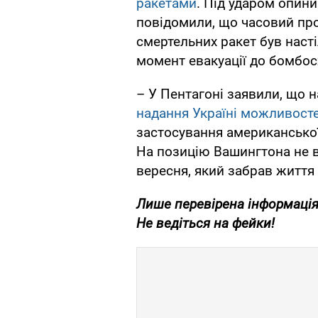
ракетами
. Під ударом опини
повідомили, що часовий пр
смертельних ракет був наст
момент евакуації до бомбо
– У Пентагоні заявили, що 
надання Україні можливост
застосування американської з
На позицію Вашингтона не в
вересня, який забрав життя 
Лише перевірена інформація
Не ведіться на фейки!