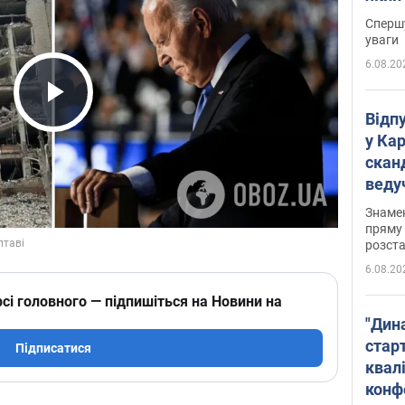
"агр
Спершу
уваги
6.08.20
Play Video
Відп
у Ка
скан
веду
захе
Знаме
пряму 
розста
6.08.20
сі головного — підпишіться на Новини на
"Дин
стар
Підписатися
квалі
конф