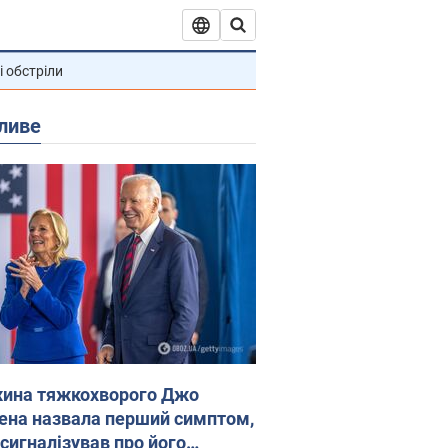
і обстріли
ливе
ина тяжкохворого Джо
ена назвала перший симптом,
 сигналізував про його