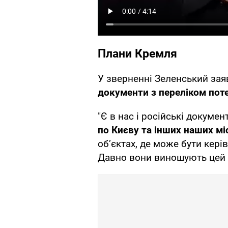
Плани Кремля
У зверненні Зеленський зая
документи з переліком поте
"Є в нас і російські докумен
по Києву та інших наших мі
обʼєктах, де може бути керівн
Давно вони виношують цей п