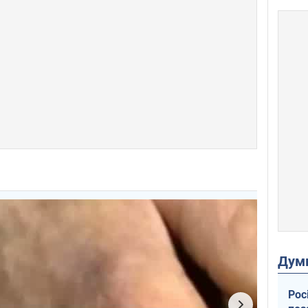
Дум
Рос