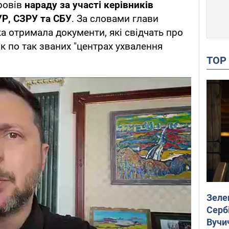
ровів
нараду за участі керівників
УР, СЗРУ та СБУ
. За словами глави
а отримала документи, які свідчать про
к по так званих "центрах ухвалення
TO
Зеле
Сербі
Вучи