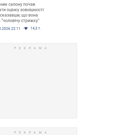
 хімієтерапії,
ник салону почав
орівся скандал.
ти оцінку зовнішності
 сказавши, що вона
 "чоловічу стрижку"
14,3 т.
8.2026 22:11