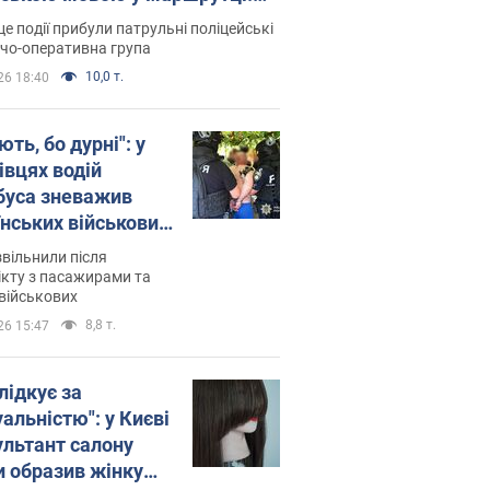
ція склала адмінпротокол.
це події прибули патрульні поліцейські
о
дчо-оперативна група
10,0 т.
26 18:40
ть, бо дурні": у
івцях водій
буса зневажив
їнських військових
латився. Відео
звільнили після
кту з пасажирами та
військових
8,8 т.
26 15:47
лідкує за
альністю": у Києві
ультант салону
и образив жінку