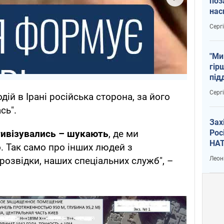
поз
нас
тем
Серг
"Ми
гір
під
рак
Серг
дій в Ірані російська сторона, за його
сь".
Зах
Рос
ктивізувались – шукають
, де ми
НАТ
. Так само про інших людей з
Леон
 розвідки, наших спеціальних служб", –