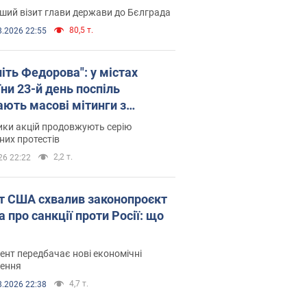
ший візит глави держави до Бєлграда
80,5 т.
8.2026 22:55
іть Федорова": у містах
ни 23-й день поспіль
ають масові мітинги з
онками. Фото і відео
ики акцій продовжують серію
их протестів
2,2 т.
26 22:22
т США схвалив законопроєкт
 про санкції проти Росії: що
нт передбачає нові економічні
ення
4,7 т.
8.2026 22:38