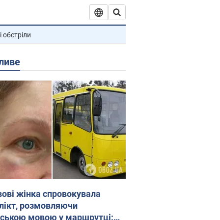
і обстріли
ливе
вові жінка спровокувала
лікт, розмовляючи
йською мовою у маршрутці: