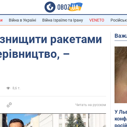
ни
Війна в Україні
Війна Ізраїлю та Ірану
VENETO
Російськ
Важ
 знищити ракетами
ерівництво, –
и
8,6 т.
Читать на русском
У Ль
конф
росі