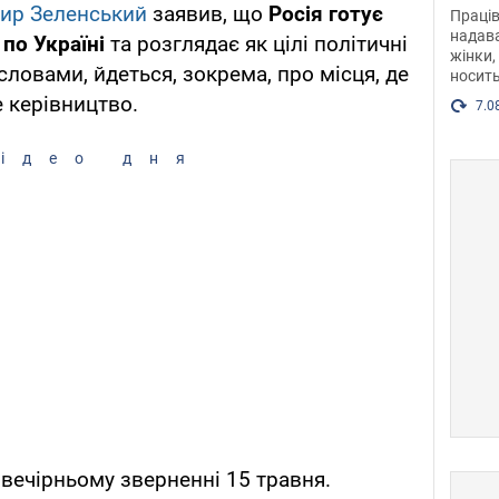
після
ир Зеленський
заявив, що
Росія готує
Праців
розг
надава
по Україні
та розглядає як цілі політичні
жінки,
Фото
 словами, йдеться, зокрема, про місця, де
носить
 керівництво.
7.0
ідео дня
 вечірньому зверненні 15 травня.