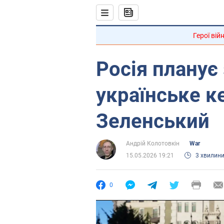
Герої вій
Росія планує
українське к
Зеленський
Андрій Колотовкін
War
15.05.2026 19:21
3 хвилин
0