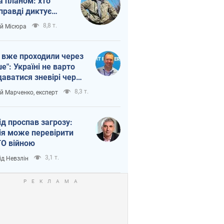
а планом: хто
правді диктує
п війни
8,8 т.
ій Місюра
 вже проходили через
ше": Україні не варто
даватися зневірі через
етний терор
8,3 т.
ій Марченко, експерт
ід проспав загрозу:
ія може перевірити
О війною
3,1 т.
ід Невзлін