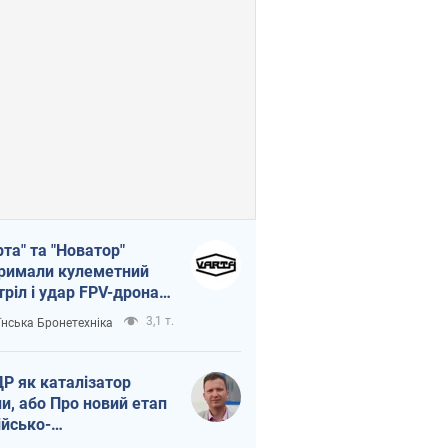
рта" та "Новатор"
римали кулеметний
тріл і удар FPV-дрона,
тувавши життя
3,1 т.
їнська Бронетехніка
церу ЗСУ
Р як каталізатор
ни, або Про новий етап
ійсько-
нічнокорейського