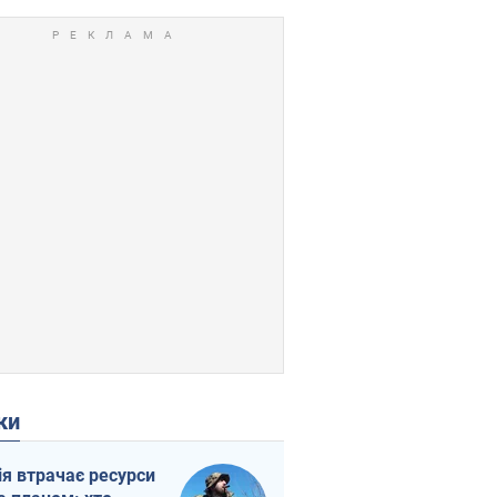
ки
ія втрачає ресурси