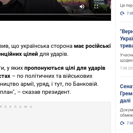
Це пер
7.0
"Верн
Украї
трив
вив, що українська сторона
має російські
карт
нційних цілей
для ударів.
Учасн
щоденн
ти, у яких
пропонуються цілі для ударів
7.08.20
стах
– по політичних та військових
ицтво армії, уряд, і тут, по Банковій.
Сена
лан", – сказав президент.
Грема
далі
Докуме
обмеж
7.0