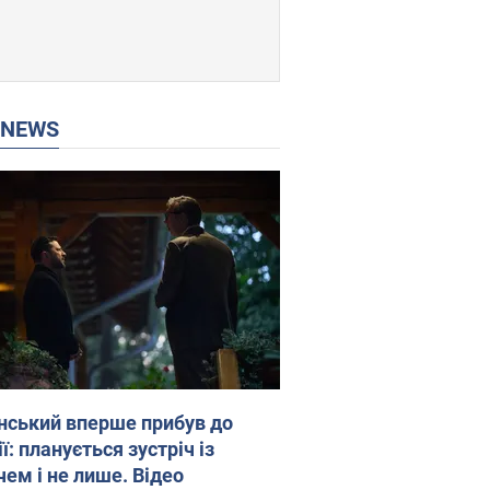
P NEWS
нський вперше прибув до
ї: планується зустріч із
чем і не лише. Відео