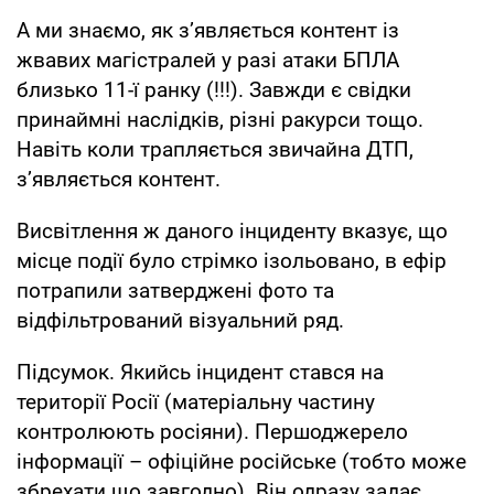
А ми знаємо, як з’являється контент із
жвавих магістралей у разі атаки БПЛА
близько 11-ї ранку (!!!). Завжди є свідки
принаймні наслідків, різні ракурси тощо.
Навіть коли трапляється звичайна ДТП,
з’являється контент.
Висвітлення ж даного інциденту вказує, що
місце події було стрімко ізольовано, в ефір
потрапили затверджені фото та
відфільтрований візуальний ряд.
Підсумок. Якийсь інцидент стався на
території Росії (матеріальну частину
контролюють росіяни). Першоджерело
інформації – офіційне російське (тобто може
збрехати що завгодно). Він одразу задає