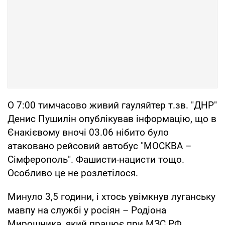
О 7:00 тимчасово живий гауляйтер т.зв. "ДНР"
Денис Пушилін опублікував інформацію, що в
Єнакієвому вночі 03.06 нібито було
атаковано рейсовий автобус "МОСКВА –
Сімферополь". Фашисти-нацисти тощо.
Особливо це не розлетілося.
Минуло 3,5 години, і хтось увімкнув луганську
мавпу на службі у росіян – Родіона
Мирошника, який працює при МЗС РФ.