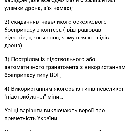
зарядом (але все одно мали б залишитися
уламки дрона, а їх немає);
2) скиданням невеликого осколкового
боєприпасу з коптера ( відпрацював –
відлетів; це пояснює, чому немає слідів
дрона);
3) Пострілом із підствольного або
автоматичного гранатомета з використанням
боєприпасу типу ВОГ;
4) Використанням якогось із типів невеликої
"підстрибуючої" міни…
Усі ці варіанти виключають версії про
причетність України.