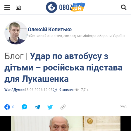
Олексій Копитько
військовий аналітик, екс-радник міністра оборони України
Блог |
Удар по автобусу з
дітьми – російська підстава
для Лукашенка
War / Думки
18.06.2026 12:05
9 хвилин
7,7 т.
0
РУС