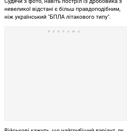
Судячи з фото, навіть постріл із дробовика з
невеликої відстані є більш правдоподібним,
ніж український "БПЛА літакового типу".
Військові кажуть, що найгрубіший варіант, як