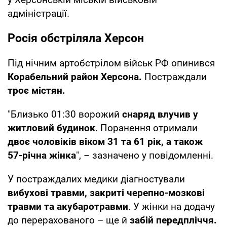
адміністрації.
Росія обстріляла Херсон
Під нічним артобстрілом військ РФ опинився
Корабельний район Херсона.
Постраждали
троє містян.
"Близько 01:30 ворожий
снаряд влучив у
житловий будинок
. Поранення отримали
двоє чоловіків віком 31 та 61 рік, а також
57-річна жінка
", – зазначено у повідомленні.
У постраждалих медики діагностували
вибухові травми, закриті черепно-мозкові
травми та акубаротравми
. У жінки на додачу
до перерахованого – ще й
забій передпліччя.