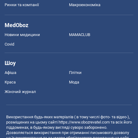
Ринки та компанії
Макроекономіка
MedOboz
Новини медицини
MAMACLUB
Covid
Шоу
Афіша
Плітки
Краса
Мода
Жіночий журнал
Використання будь-яких матеріалів ( в тому числі фото- та відео-),
розміщених на цьому сайті
https://www.obozrevatel.com
та всіх його
піддоменах, в будь-якому вигляді суворо заборонено.
Дозволяється використання при отриманні письмового дозволу
на їх використання та за умови обов'язкового посилання на сайт