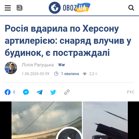
Росія вдарила по Херсону
артилерією: снаряд влучив у
будинок, є постраждалі
Лілія Рагуцька
War
1.06.2026 05:59
1 хвилина
2,3 т.
0
РУС