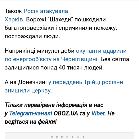
Також
Росія атакувала
Харків.
Ворожі "Шахеди" пошкодили
багатоповерхівки і спричинили пожежу,
постраждали люди.
Наприкінці минулої доби
окупанти вдарили
по енергооб'єкту на Чернігівщині.
Без світла
залишилися понад 40 тисяч людей.
А на Донеччині
у переддень Трійці росіяни
знищили церкву.
Тільки перевірена інформація в нас
у
Telegram-каналі
OBOZ.UA та у
Viber
. Не
ведіться на фейки!