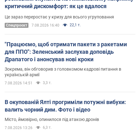
критичний дискомфорт: як це вдалося
Це зараз переростає у кризу для всього угруповання
22,1 т.
Cпецпроєкт
7.08.2026 16:40
"Працюємо, щоб отримати пакети з ракетами
для ППО": Зеленський заслухав доповідь
Драпатого і анонсував нові кроки
Зокрема, він обговорив з головкомом кадрові питання в
українській армії
3,3 т.
7.08.2026 14:51
В окупованій Ялті прогриміли потужні вибухи:
валить чорний дим. Фото і відео
Місто, ймовірно, опинилося під атакою дронів
6,3 т.
7.08.2026 13:26