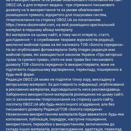
OBOZ.UA, а для інтернет-видань - при отриманні письмового
дозволу на їх використання та за умови обов'язкового
розміщення прямого, відкритого для пошукових систем,
гіперпосилання на сторінку OBOZ.UA за посиланням
https://www.obozrevatel.com
, на якій розміщено оригінальний
матеріал в першому абзаці матеріалу.
Всі матеріали на цьому сайті, в тому числі інтерв’ю, статті,
дослідження – є службовими творами журналістів редакції,
виключні майнові права на які належать ТОВ «Золота середина».
На всі опубліковані фотоматеріали Getty Images редакція має
майнові права, які захищаються законом України «Про авторські
права та суміжні права», ніхто не має права без письмового
дозволу ТОВ «Золота середина» їх використовувати, вони не
підлягають подальшому відтворенню, перекладу, поширенню в
будь-якій формі.
Редакція OBOZ.UA може не поділяти точку зору, викладену в
авторському матеріалі. За достовірність інформації, опублікованої
в рекламних матеріалах, відповідальність несе рекламодавець.
Заборонено використання матеріалів розміщених на цьому сайті,
хоч із зазначенням гіперпосилання на сторінку цього сайту,
логотипу OBOZ.UA або будь-якого іншого згадування, але без
письмового дозволу Редакції/ТОВ «Золота середина»
Незаконним використанням матеріалів буде вважатися: будь-яке
копiювання, публiкацiя, передрук, наступне поширення,
використання, переробка з використанням, включенням до
складу інших матеріалів, розповсюдження, адаптація, переклад