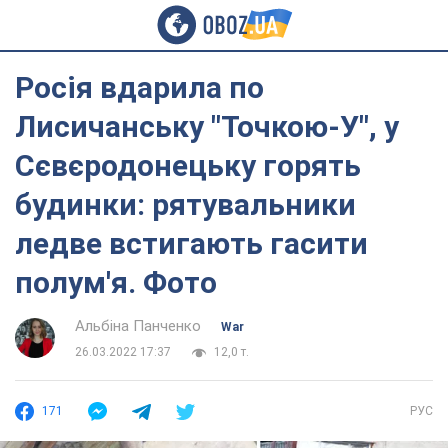
Росія вдарила по
Лисичанську "Точкою-У", у
Сєвєродонецьку горять
будинки: рятувальники
ледве встигають гасити
полум'я. Фото
Альбіна Панченко
War
26.03.2022 17:37
12,0 т.
171
РУС