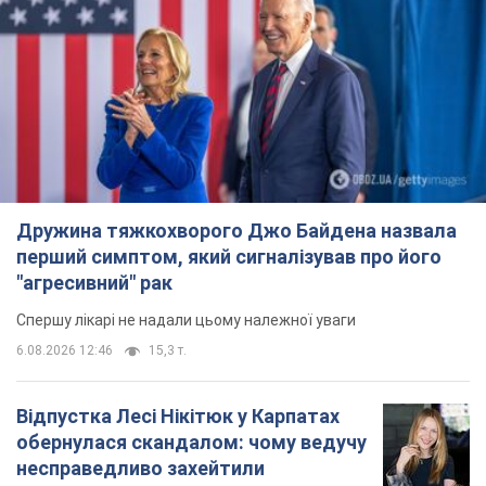
Дружина тяжкохворого Джо Байдена назвала
перший симптом, який сигналізував про його
"агресивний" рак
Спершу лікарі не надали цьому належної уваги
6.08.2026 12:46
15,3 т.
Відпустка Лесі Нікітюк у Карпатах
обернулася скандалом: чому ведучу
несправедливо захейтили