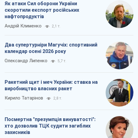
Як атаки Сил оборони України
скоротили експорт російських
нафтопродуктів
Андрій Клименко
2,1 т.
Два супертурніри Магучіх: спортивний
календар осені 2026 року
Олександр Липенко
5,7 т.
Ракетний щит і меч України: ставка на
виробництво власних ракет
Кирило Татарінов
2,8 т.
Посмертна "презумпція винуватості":
хто дозволив ТЦК судити загиблих
захисників