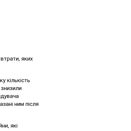
втрати, яких
у кількість
і знизили
ндувача
азані ним після
ни, які