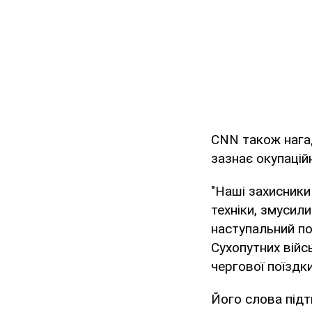
CNN також нагад
зазнає окупацій
"Наші захисники
техніки, змусили
наступальний по
Сухопутних війс
чергової поїздк
Його слова підт