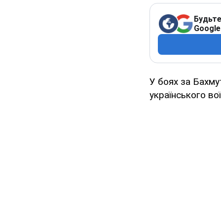
Будьте
Google
У боях за Бахму
українського во