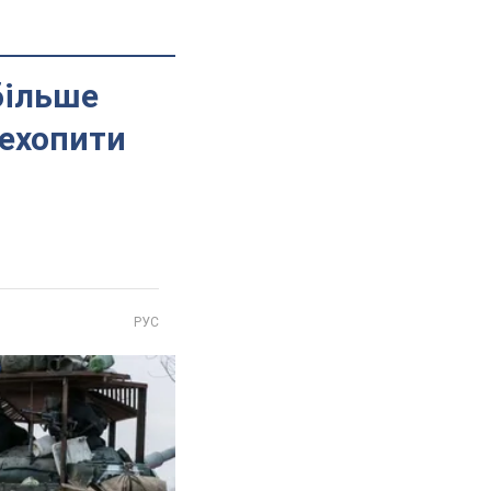
 більше
рехопити
РУС