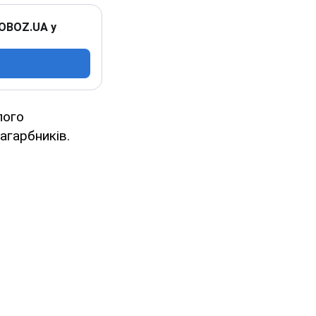
 OBOZ.UA у
лого
агарбників.