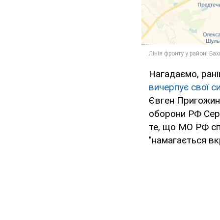
Нагадаємо, рані
вичерпує свої си
Євген Пригожин 
оборони РФ Серг
те, що МО РФ сп
"намагається вкр