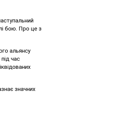
наступальний
лі бою. Про це з
ого альянсу
 під час
іквідованих
азнає значних