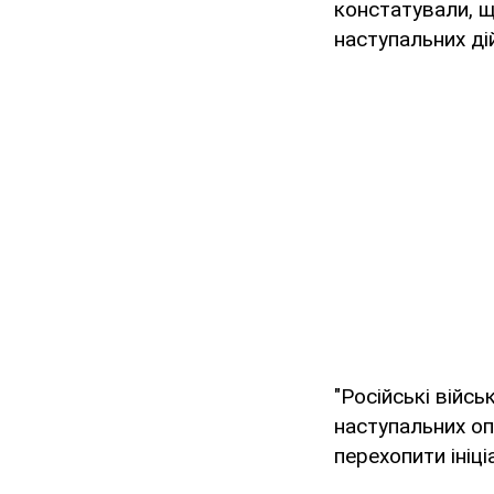
констатували, щ
наступальних дій
"Російські війс
наступальних оп
перехопити ініці