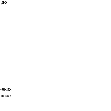
ї до
-яких
 шанс