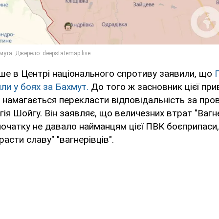
ше в Центрі національного спротиву заявили, що
ли у боях за Бахмут.
До того ж засновник цієї прив
намагається перекласти відповідальність за пров
ія Шойгу. Він заявляє, що величезних втрат "Вагн
очатку не давало найманцям цієї ПВК боєприпаси,
асти славу" "вагнерівців".