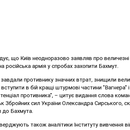
ує, що Київ неодноразово заявляв про величезні 
на російська армія у спробах захопити Бахмут.
 завдали противнику значних втрат, знищили велик
 вступити в бій кращі штурмові частини "Вагнера" 
тенціал противника", – цитує видання слова кома
ьк Збройних сил України Олександра Сирського, ск
и до Бахмута.
верджують також аналітики Інституту вивчення вій