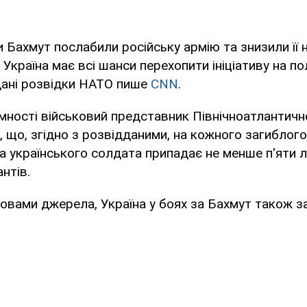
 Бахмут послабили російську армію та знизили її 
 Україна має всі шанси перехопити ініціативу на по
дані розвідки НАТО пише
CNN
.
мності військовий представник Північноатлантичн
 що, згідно з розвідданими, на кожного загиблого
 українського солдата припадає не менше п'яти л
нтів.
ловами джерела, Україна у боях за Бахмут також з