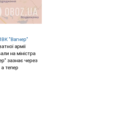
ПВК "Вагнер"
атної армії
али на міністра
ер" зазнає через
 а тепер