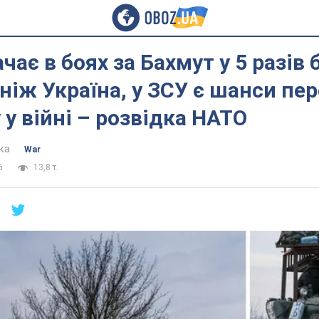
ачає в боях за Бахмут у 5 разів
 ніж Україна, у ЗСУ є шанси пе
 у війні – розвідка НАТО
ка
War
6
13,8 т.