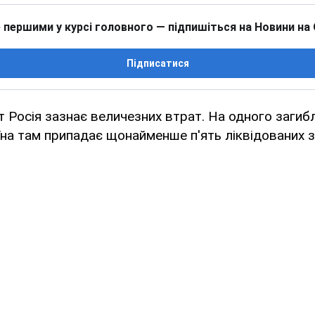
 першими у курсі головного — підпишіться на Новини на
Підписатися
т Росія зазнає величезних втрат. На одного загиб
їна там припадає щонайменше п'ять ліквідованих з