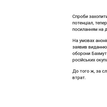
Спроби захопити
потенціал, тепер
посиланням на 
На умовах аноні
заявив виданню,
оборони Бахмута
російських окупа
До того ж, за с
втрат.