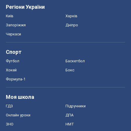
Регіони України
Київ
Харків
Запоріжжя
Дніпро
Черкаси
Спорт
Футбол
Баскетбол
Хокей
Бокс
Формула-1
Моя школа
ГДЗ
Підручники
Онлайн уроки
ДПА
ЗНО
НМТ