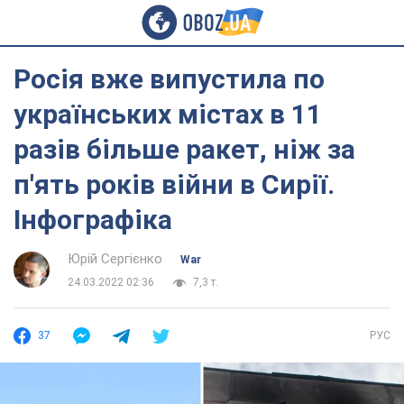
Росія вже випустила по
українських містах в 11
разів більше ракет, ніж за
п'ять років війни в Сирії.
Інфографіка
Юрій Сергієнко
War
24.03.2022 02:36
7,3 т.
37
РУС