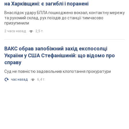
на Харківщині: є загиблі і поранені
Внаслідок удару БПЛА пошкоджено вокзал, контактну мережу
та рухомий склад, рух поїздів до станції тимчасово
призупинили
2 часа назад
2,5 т.
ВАКС обрав запобіжний захід експосолці
України у США Стефанішиній: що відомо про
справу
Суд не повністю задовольнив клопотання прокуратури
час назад
6,4 т.