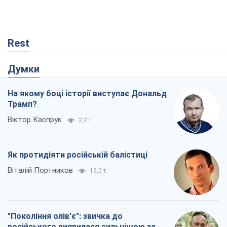
Rest
Думки
На якому боці історії виступає Дональд
Трамп?
Віктор Каспрук
2,2 т.
Як протидіяти російській балістиці
Віталій Портников
19,0 т.
"Покоління олів'є": звичка до
російського виявилася сильнішою за