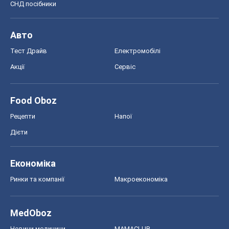
СНД посібники
Авто
Тест Драйв
Електромобілі
Акції
Сервіс
Food Oboz
Рецепти
Напої
Дієти
Економіка
Ринки та компанії
Макроекономіка
MedOboz
Новини медицини
MAMACLUB