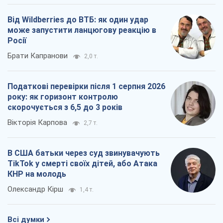
Від Wildberries до ВТБ: як один удар
може запустити ланцюгову реакцію в
Росії
Брати Капранови
2,0 т.
Податкові перевірки після 1 серпня 2026
року: як горизонт контролю
скорочується з 6,5 до 3 років
Вікторія Карпова
2,7 т.
В США батьки через суд звинувачують
TikTok у смерті своїх дітей, або Атака
КНР на молодь
Олександр Кірш
1,4 т.
Всі думки