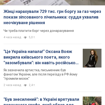
Жінці нарахували 729 тис. грн боргу за газ через
покази зіпсованого лічильника: суддя ухвалив
неочікуване рішення
Чи треба платити борг через донарахування
4 часа назад
5,0 т.
"Це Україна напала!" Оксана Вояж
викрила київського поета, якого
"зазомбували": він навіть російської
не знав, а тепер хоче геноциду
Як зазначила артистка, письменник був
українців
фанатом України, але після переїзду в РФ йому
"промили мозок"
2 часа назад
2,4 т.
"Був знесилений": в Україні врятували
пораненого грифа, який обрав для