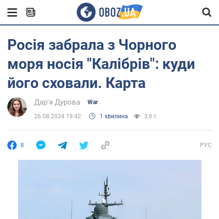
Росія забрала з Чорного
моря носія "Калібрів": куди
його сховали. Карта
Дар'я Дурова
War
26.08.2024 19:42
1 хвилина
3,9 т.
8
РУС