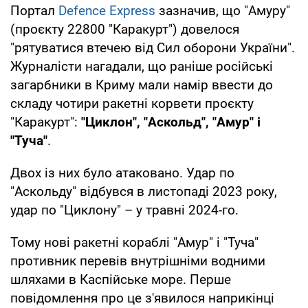
Портал
Defence Express
зазначив, що "Амуру"
(проєкту 22800 "Каракурт") довелося
"рятуватися втечею від Сил оборони України".
Журналісти нагадали, що раніше російські
загарбники в Криму мали намір ввести до
складу чотири ракетні корвети проєкту
"Каракурт":
"Циклон", "Аскольд", "Амур" і
"Туча"
.
Двох із них було атаковано. Удар по
"Аскольду" відбувся в листопаді 2023 року,
удар по "Циклону" – у травні 2024-го.
Тому нові ракетні кораблі "Амур" і "Туча"
противник перевів внутрішніми водними
шляхами в Каспійське море. Перше
повідомлення про це з'явилося наприкінці