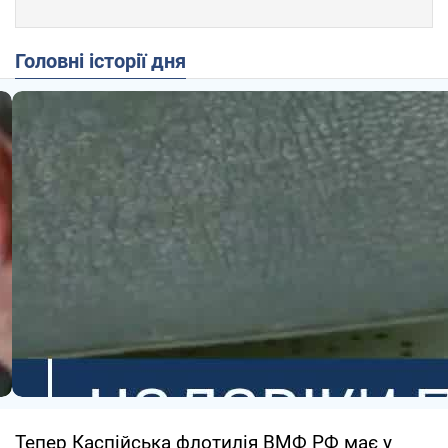
Головні історії дня
Тепер Каспійська флотилія ВМФ РФ має у