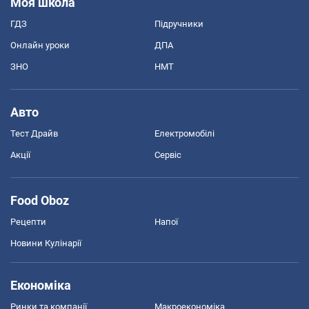
Моя школа
ГДЗ
Підручники
Онлайн уроки
ДПА
ЗНО
НМТ
Авто
Тест Драйв
Електромобілі
Акції
Сервіс
Food Oboz
Рецепти
Напої
Новини Кулінарії
Економіка
Ринки та компанії
Макроекономіка