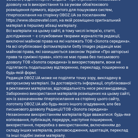
дозволу на їх використання та за умови обов'язкового
розміщення прямого, відкритого для пошукових систем,
гіперпосилання на сторінку OBOZ.UA за посиланням
https://www.obozrevatel.com
, на якій розміщено оригінальний
матеріал в першому абзаці матеріалу.
Всі матеріали на цьому сайті, в тому числі інтерв’ю, статті,
дослідження – є службовими творами журналістів редакції,
виключні майнові права на які належать ТОВ «Золота середина».
На всі опубліковані фотоматеріали Getty Images редакція має
майнові права, які захищаються законом України «Про авторські
права та суміжні права», ніхто не має права без письмового
дозволу ТОВ «Золота середина» їх використовувати, вони не
підлягають подальшому відтворенню, перекладу, поширенню в
будь-якій формі.
Редакція OBOZ.UA може не поділяти точку зору, викладену в
авторському матеріалі. За достовірність інформації, опублікованої
в рекламних матеріалах, відповідальність несе рекламодавець.
Заборонено використання матеріалів розміщених на цьому сайті,
хоч із зазначенням гіперпосилання на сторінку цього сайту,
логотипу OBOZ.UA або будь-якого іншого згадування, але без
письмового дозволу Редакції/ТОВ «Золота середина»
Незаконним використанням матеріалів буде вважатися: будь-яке
копiювання, публiкацiя, передрук, наступне поширення,
використання, переробка з використанням, включенням до
складу інших матеріалів, розповсюдження, адаптація, переклад
та інші подібні зміни матеріалу.