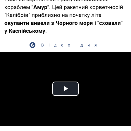
кораблем
"Амур"
. Цей ракетний корвет-носій
"Калібрів" приблизно на початку літа
окупанти вивели з Чорного моря і "сховали"
у Каспійському
.
Відео дня
Play Video