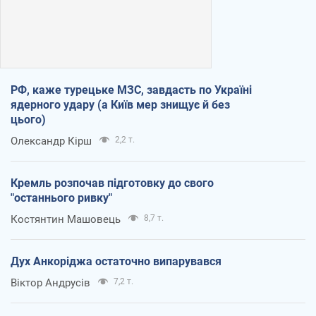
РФ, каже турецьке МЗС, завдасть по Україні
ядерного удару (а Київ мер знищує й без
цього)
Олександр Кірш
2,2 т.
Кремль розпочав підготовку до свого
"останнього ривку"
Костянтин Машовець
8,7 т.
Дух Анкоріджа остаточно випарувався
Віктор Андрусів
7,2 т.