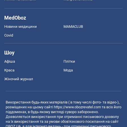
MedOboz
Новини медицини
MAMACLUB
Covid
Шоу
Афіша
Плітки
Краса
Мода
Жіночий журнал
Використання будь-яких матеріалів ( в тому числі фото- та відео-),
розміщених на цьому сайті
https://www.obozrevatel.com
та всіх його
піддоменах, в будь-якому вигляді суворо заборонено.
Дозволяється використання при отриманні письмового дозволу
на їх використання та за умови обов'язкового посилання на сайт
OBOZ.UA, а для інтернет-видань - при отриманні письмового