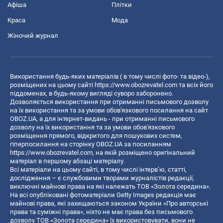
Афіша
Плітки
Краса
Мода
Жіночий журнал
Використання будь-яких матеріалів ( в тому числі фото- та відео-),
розміщених на цьому сайті
https://www.obozrevatel.com
та всіх його
піддоменах, в будь-якому вигляді суворо заборонено.
Дозволяється використання при отриманні письмового дозволу
на їх використання та за умови обов'язкового посилання на сайт
OBOZ.UA, а для інтернет-видань - при отриманні письмового
дозволу на їх використання та за умови обов'язкового
розміщення прямого, відкритого для пошукових систем,
гіперпосилання на сторінку OBOZ.UA за посиланням
https://www.obozrevatel.com
, на якій розміщено оригінальний
матеріал в першому абзаці матеріалу.
Всі матеріали на цьому сайті, в тому числі інтерв’ю, статті,
дослідження – є службовими творами журналістів редакції,
виключні майнові права на які належать ТОВ «Золота середина».
На всі опубліковані фотоматеріали Getty Images редакція має
майнові права, які захищаються законом України «Про авторські
права та суміжні права», ніхто не має права без письмового
дозволу ТОВ «Золота середина» їх використовувати, вони не