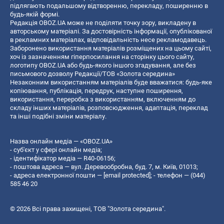
підлягають подальшому відтворенню, перекладу, поширенню в
будь-якій формі.
Редакція OBOZ.UA може не поділяти точку зору, викладену в
авторському матеріалі. За достовірність інформації, опублікованої
в рекламних матеріалах, відповідальність несе рекламодавець.
Заборонено використання матеріалів розміщених на цьому сайті,
хоч із зазначенням гіперпосилання на сторінку цього сайту,
логотипу OBOZ.UA або будь-якого іншого згадування, але без
письмового дозволу Редакції/ТОВ «Золота середина»
Незаконним використанням матеріалів буде вважатися: будь-яке
копiювання, публiкацiя, передрук, наступне поширення,
використання, переробка з використанням, включенням до
складу інших матеріалів, розповсюдження, адаптація, переклад
та інші подібні зміни матеріалу.
Назва онлайн медіа — «OBOZ.UA»
- суб'єкт у сфері онлайн медіа;
- ідентифікатор медіа — R40-06156;
- поштова адреса — вул. Деревообробна, буд. 7, м. Київ, 01013;
- адреса електронної пошти —
[email protected]
; - телефон — (044)
585 46 20
© 2026 Всі права захищені, ТОВ "Золота середина".