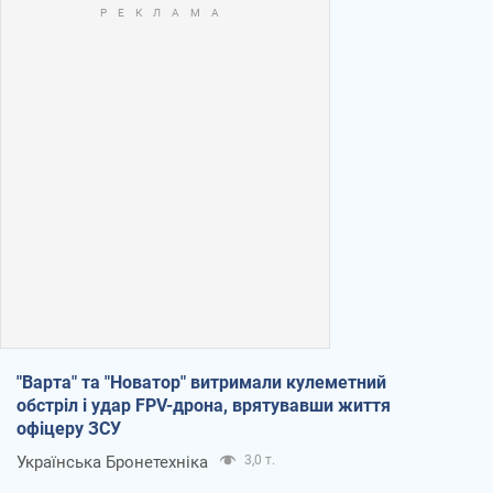
"Варта" та "Новатор" витримали кулеметний
обстріл і удар FPV-дрона, врятувавши життя
офіцеру ЗСУ
Українська Бронетехніка
3,0 т.