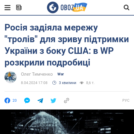
Росія задіяла мережу
"тролів" для зриву підтримки
України з боку США: в WP
розкрили подробиці
Олег Тимченко
War
8.04.2024 17:08
3 хвилини
8,6 т.
20
РУС