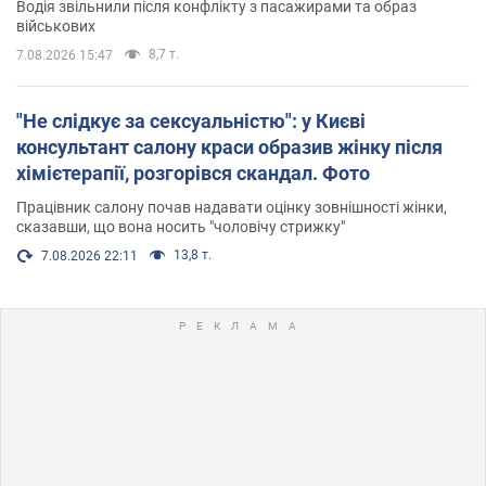
Водія звільнили після конфлікту з пасажирами та образ
військових
8,7 т.
7.08.2026 15:47
"Не слідкує за сексуальністю": у Києві
консультант салону краси образив жінку після
хімієтерапії, розгорівся скандал. Фото
Працівник салону почав надавати оцінку зовнішності жінки,
сказавши, що вона носить "чоловічу стрижку"
13,8 т.
7.08.2026 22:11