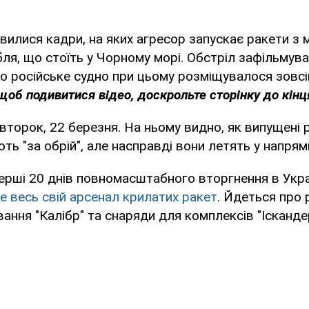
'явилися кадри, на яких агресор запускає ракети з
ля, що стоїть у Чорному морі. Обстріл зафільмува
о російське судно при цьому розміщувалося зовсі
щоб подивитися відео, доскрольте сторінку до кінц
івторок, 22 березня. На ньому видно, як випущені 
ють "за обрій", але насправді вони летять у напрям
ерші 20 днів повномасштабного вторгнення в Укр
 весь свій арсенал крилатих ракет
. Йдеться про 
ання "Калібр" та снаряди для комплексів "Ісканде