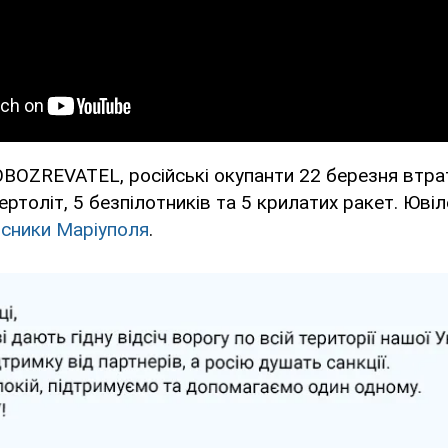
BOZREVATEL, російські окупанти 22 березня втрат
вертоліт, 5 безпілотників та 5 крилатих ракет. Юві
исники Маріуполя
.