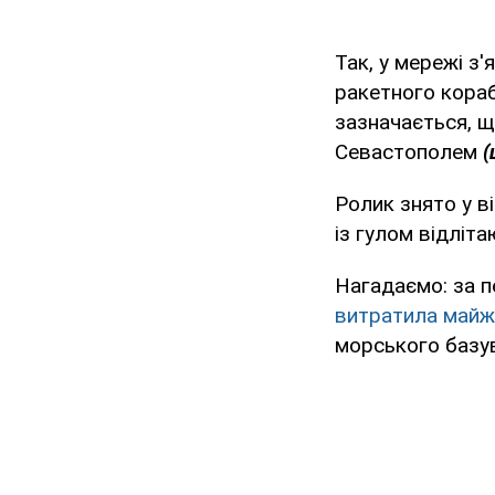
Так, у мережі з
ракетного кораб
зазначається, щ
Севастополем
(
Ролик знято у в
із гулом відліта
Нагадаємо: за п
витратила майже
морського базув