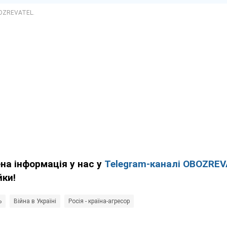
ена інформація у нас у
Telegram-каналі OBOZRE
йки!
ь
Війна в Україні
Росія - країна-агресор