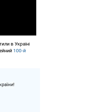
или в Україні
лейний
100-й