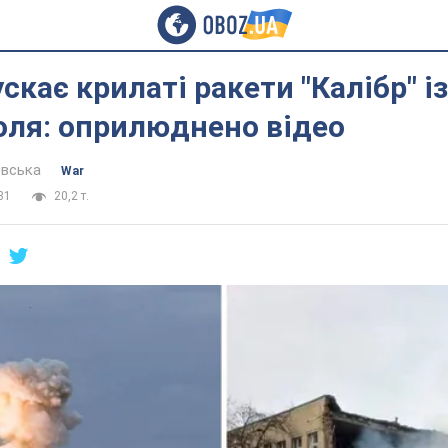
скає крилаті ракети "Калібр" із
оля: оприлюднено відео
евська
War
31
20,2 т.