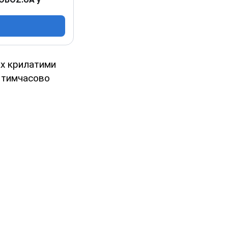
ах крилатими
у тимчасово