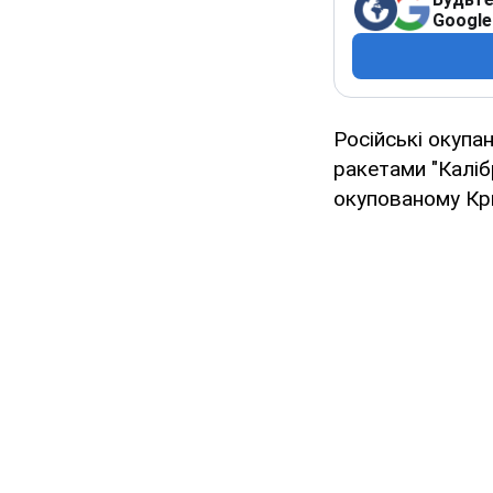
Google
Російські окупа
ракетами "Калібр
окупованому Кр