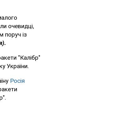
 малого
ли очевидці,
м поруч із
я).
ракети "Калібр"
ку України.
аїну
Росія
ракети
р".