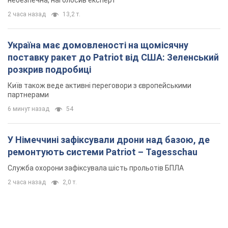
небезпечна, наголосив експерт
2 часа назад
13,2 т.
Україна має домовленості на щомісячну
поставку ракет до Patriot від США: Зеленський
розкрив подробиці
Київ також веде активні переговори з європейськими
партнерами
6 минут назад
54
У Німеччині зафіксували дрони над базою, де
ремонтують системи Patriot – Tagesschau
Служба охорони зафіксувала шість прольотів БПЛА
2 часа назад
2,0 т.