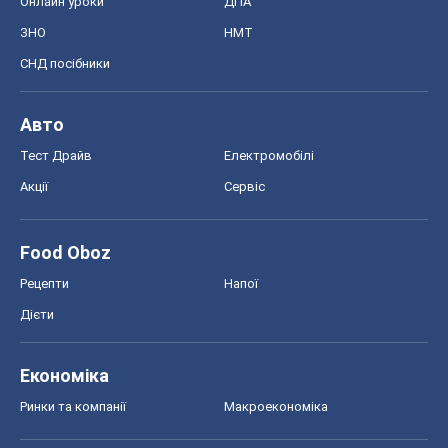
Онлайн уроки
ДПА
ЗНО
НМТ
СНД посібники
Авто
Тест Драйв
Електромобілі
Акції
Сервіс
Food Oboz
Рецепти
Напої
Дієти
Економіка
Ринки та компанії
Макроекономіка