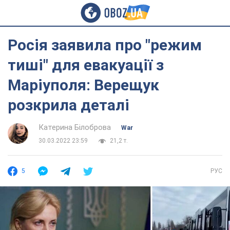
Росія заявила про "режим
тиші" для евакуації з
Маріуполя: Верещук
розкрила деталі
Катерина Білоброва
War
30.03.2022 23:59
21,2 т.
5
РУС