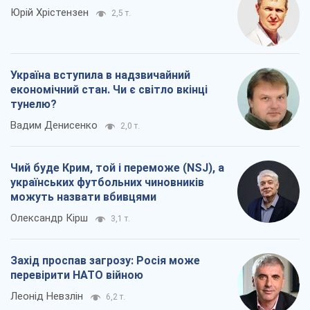
Юрій Хрістензен
2,5 т.
Україна вступила в надзвичайний
економічний стан. Чи є світло вкінці
тунелю?
Вадим Денисенко
2,0 т.
Чий буде Крим, той і переможе (NSJ), а
українських футбольних чиновників
можуть назвати вбивцями
Олександр Кірш
3,1 т.
Захід проспав загрозу: Росія може
перевірити НАТО війною
Леонід Невзлін
6,2 т.