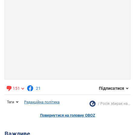
151
21
Підписатися
Теги
Редакційна політика
Росія збирає на...
Повернутися на головну OBOZ
Важливе