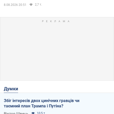
2,7 т.
8.08.2026 20:51
Думки
Збіг інтересів двох цинічних гравців чи
таємний план Трампа і Путіна?
Віктор Швець
10,5 т.