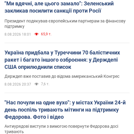
"Ми вдячні, але цього замало": Зеленський
закликав посилити санкції проти Росії
Президент подякував європейським партнерам за фінансову
підтримку
65,9 т.
8.08.2026 18:01
Україна придбала у Туреччини 70 балістичних
ракет і багато іншого озброєння: у Держдепі
США оприлюднили список
Держдеп вже поставив до відома американський Конгрес
7,6 т.
8.08.2026 20:37
"Нас почули на одне вухо": у містах України 24-й
день поспіль тривають мітинги на підтримку
Федорова. Фото і відео
Антиурядові виступи з вимогою повернути Федорова досі
тривають