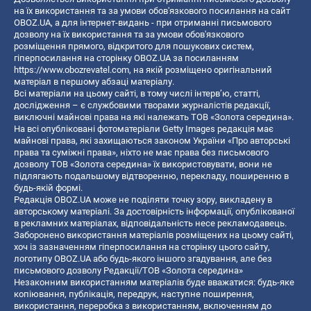
на їх використання та за умови обов'язкового посилання на сайт
OBOZ.UA, а для інтернет-видань - при отриманні письмового
дозволу на їх використання та за умови обов'язкового
розміщення прямого, відкритого для пошукових систем,
гіперпосилання на сторінку OBOZ.UA за посиланням
https://www.obozrevatel.com
, на якій розміщено оригінальний
матеріал в першому абзаці матеріалу.
Всі матеріали на цьому сайті, в тому числі інтерв’ю, статті,
дослідження – є службовими творами журналістів редакції,
виключні майнові права на які належать ТОВ «Золота середина».
На всі опубліковані фотоматеріали Getty Images редакція має
майнові права, які захищаються законом України «Про авторські
права та суміжні права», ніхто не має права без письмового
дозволу ТОВ «Золота середина» їх використовувати, вони не
підлягають подальшому відтворенню, перекладу, поширенню в
будь-якій формі.
Редакція OBOZ.UA може не поділяти точку зору, викладену в
авторському матеріалі. За достовірність інформації, опублікованої
в рекламних матеріалах, відповідальність несе рекламодавець.
Заборонено використання матеріалів розміщених на цьому сайті,
хоч із зазначенням гіперпосилання на сторінку цього сайту,
логотипу OBOZ.UA або будь-якого іншого згадування, але без
письмового дозволу Редакції/ТОВ «Золота середина»
Незаконним використанням матеріалів буде вважатися: будь-яке
копiювання, публiкацiя, передрук, наступне поширення,
використання, переробка з використанням, включенням до