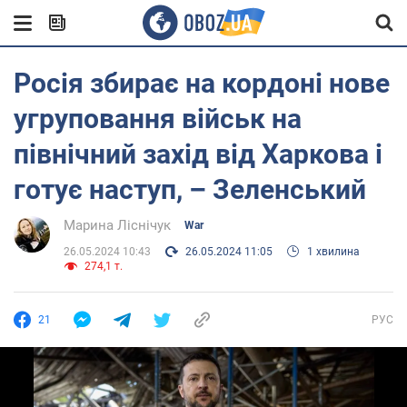
Росія збирає на кордоні нове
угруповання військ на
північний захід від Харкова і
готує наступ, – Зеленський
Марина Ліснічук
War
26.05.2024 10:43
26.05.2024 11:05
1 хвилина
274,1 т.
21
РУС