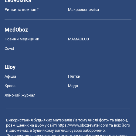
Економіка
Ринки та компанії
Макроекономіка
MedOboz
Новини медицини
MAMACLUB
Covid
Шоу
Афіша
Плітки
Краса
Мода
Жіночий журнал
Використання будь-яких матеріалів ( в тому числі фото- та відео-),
розміщених на цьому сайті
https://www.obozrevatel.com
та всіх його
піддоменах, в будь-якому вигляді суворо заборонено.
Дозволяється використання при отриманні письмового дозволу