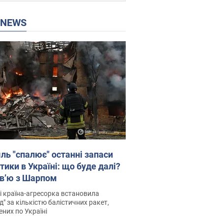
P NEWS
ль "спалює" останні запаси
тики в Україні: що буде далі?
рв’ю з Шарпом
і країна-агресорка встановила
д" за кількістю балістичних ракет,
них по Україні