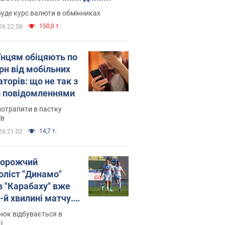
уде курс валюти в обмінниках
150,0 т.
26 22:58
їнцям обіцяють по
рн від мобільних
торів: що не так з
 повідомленнями
потрапити в пастку
їв
14,7 т.
26 21:02
орожчий
оліст "Динамо"
в "Карабаху" вже
-й хвилині матчу.
о
ок відбувається в
і