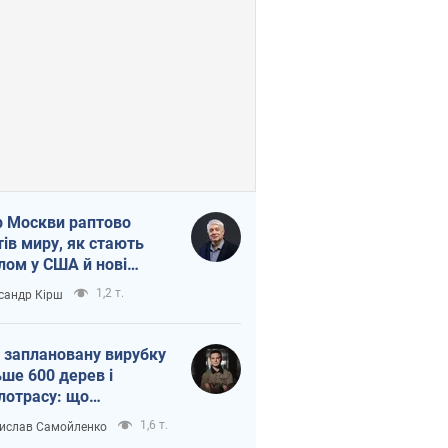
 Москви раптово
тів миру, як стають
лом у США й нові
аїнські топ-рейтинги
1,2 т.
сандр Кірш
 заплановану вирубку
ьше 600 дерев і
лотрасу: що
бувається на Теремках
1,6 т.
ислав Самойленко
иєві