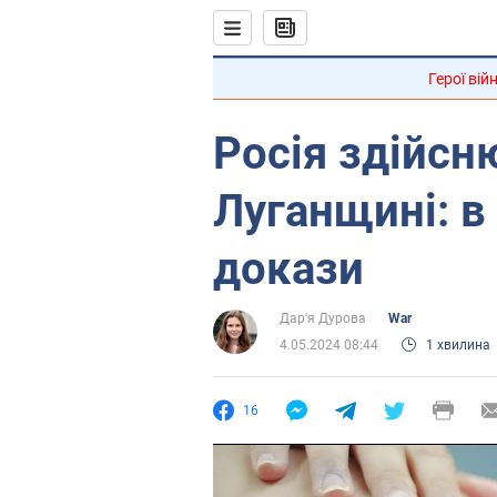
Герої вій
Росія здійсн
Луганщині: в
докази
Дар'я Дурова
War
4.05.2024 08:44
1 хвилина
16