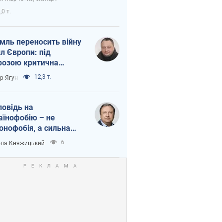
етний терор
,0 т.
мль переносить війну
ил Європи: під
розою критична
істика
12,3 т.
ор Ягун
повідь на
аїнофобію – не
онофобія, а сильна
аїнська держава
6
ла Княжицький