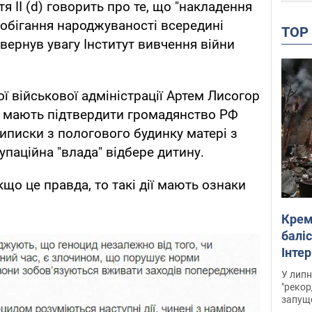
ття II (d) говорить про те, що "накладення
побігання народжуваності всередині
TO
звернув увагу Інститут вивчення війни
ї військової адміністрації Артем Лисогор
ки мають підтвердити громадянство РФ
 виписки з пологового будинку матері з
паційна "влада" відбере дитину.
що це правда, то такі дії мають ознаки
Крем
баліс
Інте
У липн
"рекор
запуще