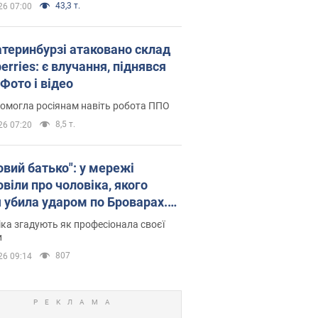
43,3 т.
26 07:00
атеринбурзі атаковано склад
erries: є влучання, піднявся
Фото і відео
омогла росіянам навіть робота ППО
8,5 т.
26 07:20
овий батько": у мережі
віли про чоловіка, якого
я убила ударом по Броварах.
ка згадують як професіонала своєї
и
807
26 09:14