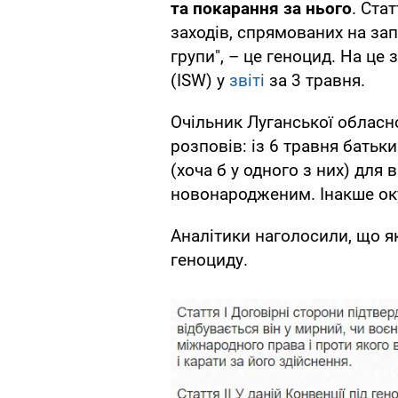
та покарання за нього
. Ста
заходів, спрямованих на за
групи", – це геноцид. На це 
(ISW) у
звіті
за 3 травня.
Очільник Луганської обласно
розповів: із 6 травня бать
(хоча б у одного з них) для
новонародженим. Інакше оку
Аналітики наголосили, що як
геноциду.