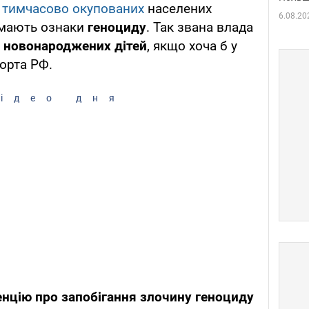
у
тимчасово окупованих
населених
6.08.20
мають ознаки
геноциду
. Так звана влада
й новонароджених дітей
, якщо хоча б у
порта РФ.
ідео дня
нцію про запобігання злочину геноциду