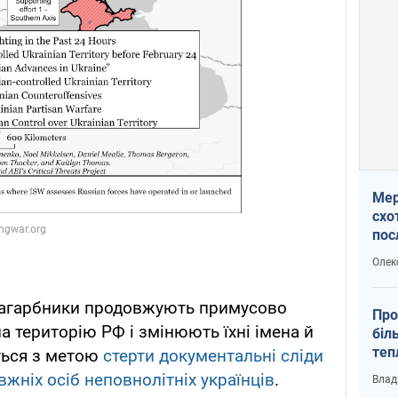
Мер
схо
пос
укр
Олек
 загарбники продовжують примусово
Про
на територію РФ і змінюють їхні імена й
біл
теп
ться з метою
стерти документальні сліди
від
вжніх осіб неповнолітніх українців
.
Влад
у К