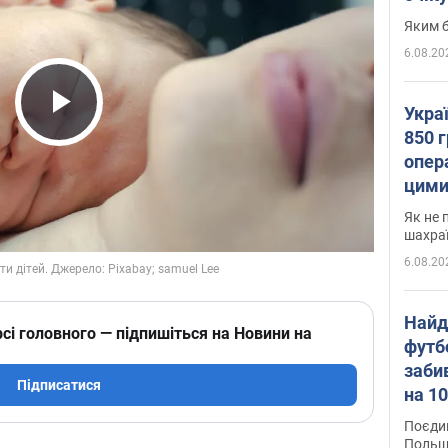
Яким б
6.08.20
Укра
Play Video
850 г
опера
цими
Як не 
шахра
6.08.20
Найд
сі головного — підпишіться на Новини на
футб
заби
Підписатися
на 10
Віде
Поєдин
Польщ