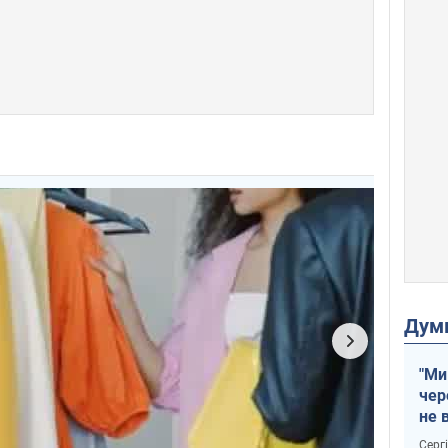
Дум
"Ми
чер
не 
зне
Серг