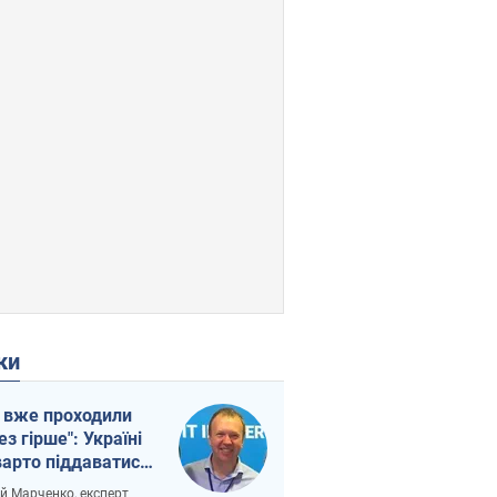
ки
 вже проходили
ез гірше": Україні
варто піддаватися
вірі через
ій Марченко, експерт