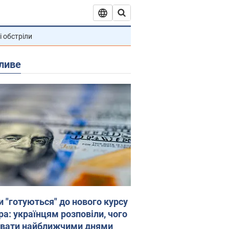
і обстріли
ливе
и "готуються" до нового курсу
ра: українцям розповіли, чого
увати найближчими днями