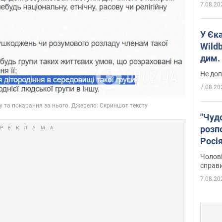
7.08.20
У Єк
Wildb
дим. 
Не доп
7.08.20
"Чуд
розпо
Росі
Фото
Чолові
справ
7.08.20