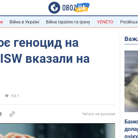
ни
Війна в Україні
Війна Ізраїлю та Ірану
VENETO
Російськ
Важ
ює геноцид на
 ISW вказали на
6,6 т.
Читать на русском
Банк
дола
очік