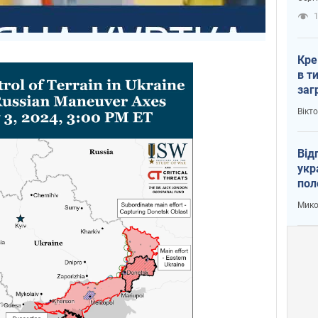
рак
1
Кре
в т
заг
лог
Вікт
Від
укр
пол
укр
Мико