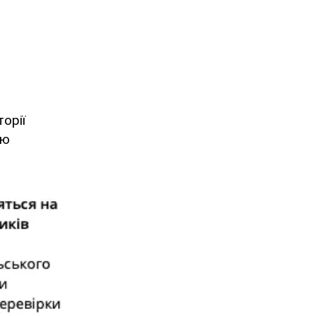
орії
лю