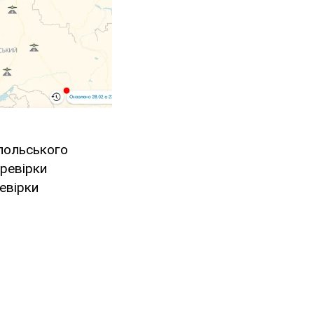
опольського
еревірки
евірки