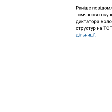
Раніше повідомл
тимчасово окупо
диктатора Волод
структур на ТО
дільниці".