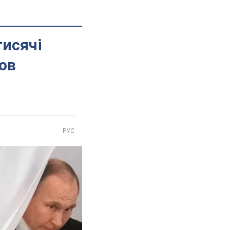
тисячі
ов
РУС