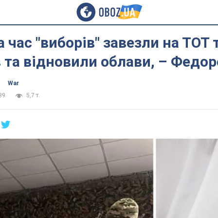
а час "виборів" завезли на ТОТ 
 та відновили облави, – Федор
War
39
5,7 т.