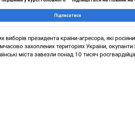
Підписатися
их виборів президента країни-агресора, які росіян
мчасово захоплених територіях України, окупант
раїнські міста завезли понад 10 тисяч росгвардійці