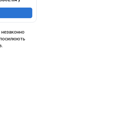
и незаконно
и посилюють
в.