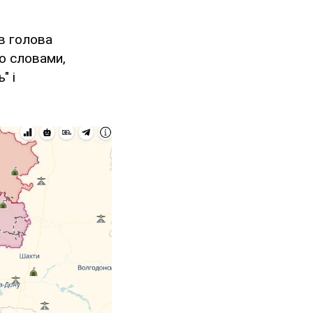
в голова
го словами,
" і