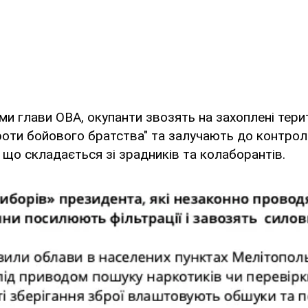
ми глави ОВА, окупанти звозять на захоплені терит
"роти бойового братства" та залучають до контро
, що складається зі зрадників та колаборантів.