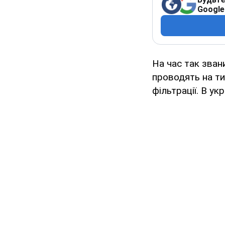
Google
На час так зван
проводять на ти
фільтрації. В ук