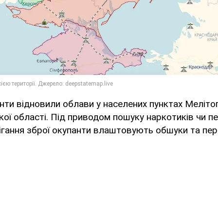
анти відновили облави у населених пунктах Меліт
кої області. Під приводом пошуку наркотиків чи п
ігання зброї окупанти влаштовують обшуки та пер