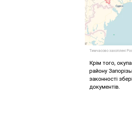
Крім того, окуп
району Запорізь
законності збер
документів.