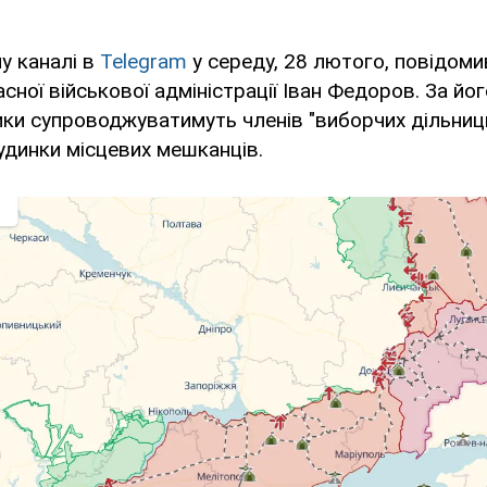
у каналі в
Telegram
у середу, 28 лютого, повідоми
сної військової адміністрації Іван Федоров. За йо
ики супроводжуватимуть членів "виборчих дільниць
удинки місцевих мешканців.