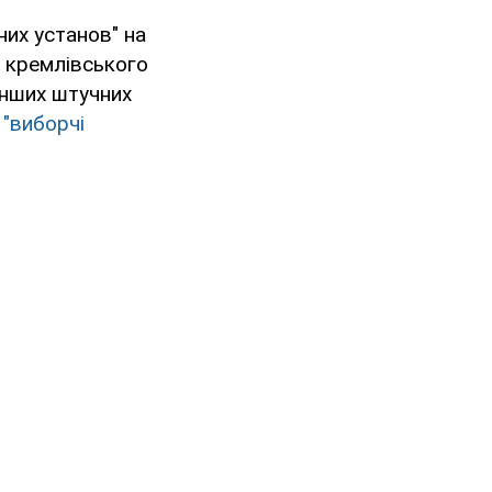
их установ" на
в кремлівського
 інших штучних
 "виборчі